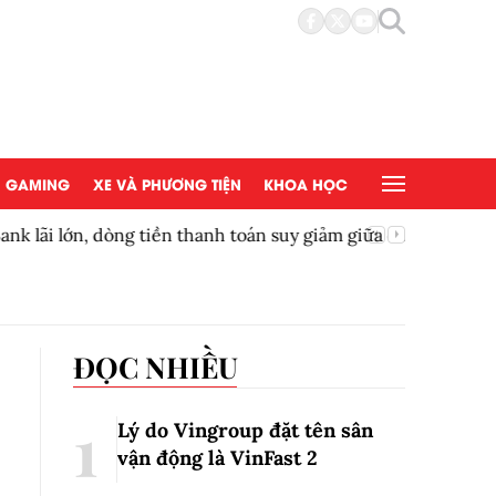
GAMING
XE VÀ PHƯƠNG TIỆN
KHOA HỌC
ền thanh toán suy giảm giữa cuộc đua ngân hàng
Thêm một
ĐỌC NHIỀU
Lý do Vingroup đặt tên sân
vận động là VinFast
2