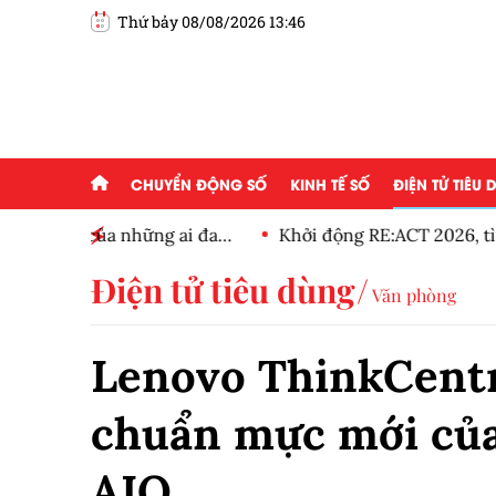
Thứ bảy 08/08/2026 13:46
CHUYỂN ĐỘNG SỐ
KINH TẾ SỐ
ĐIỆN TỬ TIÊU
g ai đam
Khởi động RE:ACT 2026, tìm kiếm hơn 600 dự á
thanh niên
Điện tử tiêu dùng
Văn phòng
Lenovo ThinkCentr
chuẩn mực mới của
AIO