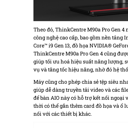
Theo đó, ThinkCentre M90a Pro Gen 4 m
công nghệ cao cấp, bao gồm nền tảng Int
Core™ i9 Gen 13, đồ họa NVIDIA® GeFo
ThinkCentre M90a Pro Gen 4 cũng đượ
giúp tối ưu hoá hiệu suất năng lượng, 
vụ và tăng tốc hiệu năng, nhờ đó hệ thố
Máy cũng cho phép chia sẻ tệp siêu nha
giúp dễ dàng truyền tải video và các fi
để bàn AIO này có hỗ trợ kết nối ngoại
thời có thể gắn thêm card đồ họa và ổ 
nối với các thiết bị khác.