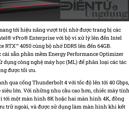
ang tới hiệu năng vượt trội nhờ được trang bị các
el® vPro® Enterprise với bộ vi xử lý lên đến Intel
rce RTX™ 4050 cùng bộ nhớ DDR5 lên đến 64GB.
c cài sẵn phần mềm Energy Performance Optimizer
sử dụng công nghệ máy học (ML) để phân loại các tác
ng được tối ưu.
nh qua cổng Thunderbolt 4 với tốc độ lên tới 40 Gbps
le siêu lớn. Với những nhu cầu cao hơn, chiếc máy tín
 vi tới một màn hình 8K hoặc hai màn hình 4K, đồng
lưu trữ ngoài, và được sử dụng làm màn hình khi kết