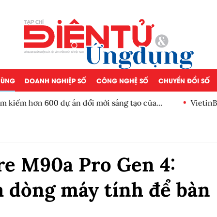
 DÙNG
DOANH NGHIỆP SỐ
CÔNG NGHỆ SỐ
CHUYỂN ĐỔI SỐ
n đổi mới sáng tạo của
VietinBank lãi lớn, dòng ti
số
e M90a Pro Gen 4:
 dòng máy tính để bàn