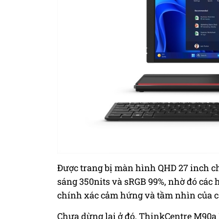
Được trang bị màn hình QHD 27 inch 
sáng 350nits và sRGB 99%, nhờ đó các h
chính xác cảm hứng và tầm nhìn của cá
Chưa dừng lại ở đó, ThinkCentre M90a