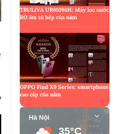
TRULIVA UR61096H: Máy lọc nước
RO âm tủ bếp của năm
1
OPPO Find X9 Series: smartphone
cao cấp của năm
o
Hà Nội
35°C