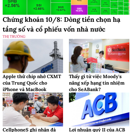
Chứng khoán 10/8: Dòng tiền chọn hạ
tầng số và cổ phiếu vốn nhà nước
THỊ TRƯỜNG
Apple thử chip nhớ CXMT
Thấy gì từ việc Moody's
của Trung Quốc cho
nâng xếp hạng tín nhiệm
iPhone và MacBook
cho SeABank?
CellphoneS ghi nhận đà
Lợi nhuận quý II của ACB