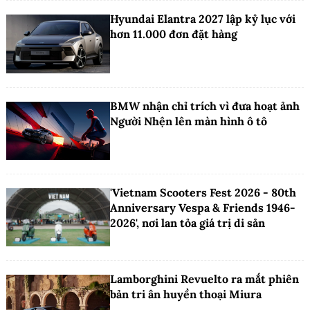
Hyundai Elantra 2027 lập kỷ lục với
hơn 11.000 đơn đặt hàng
BMW nhận chỉ trích vì đưa hoạt ảnh
Người Nhện lên màn hình ô tô
'Vietnam Scooters Fest 2026 - 80th
Anniversary Vespa & Friends 1946-
2026', nơi lan tỏa giá trị di sản
Lamborghini Revuelto ra mắt phiên
bản tri ân huyền thoại Miura