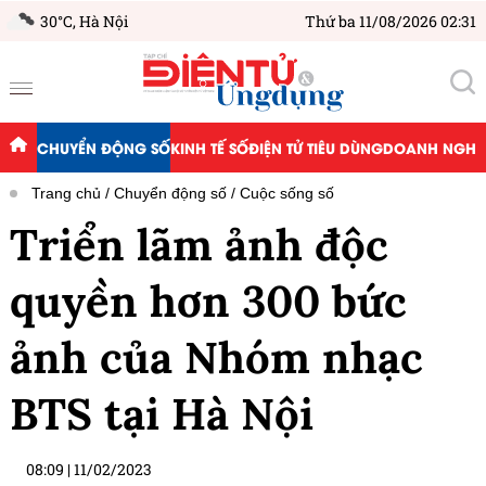
30°C,
Hà Nội
Thứ ba 11/08/2026 02:31
CHUYỂN ĐỘNG SỐ
KINH TẾ SỐ
ĐIỆN TỬ TIÊU DÙNG
DOANH NGHIỆ
Trang chủ
Chuyển động số
Cuộc sống số
Triển lãm ảnh độc
quyền hơn 300 bức
ảnh của Nhóm nhạc
BTS tại Hà Nội
08:09
|
11/02/2023