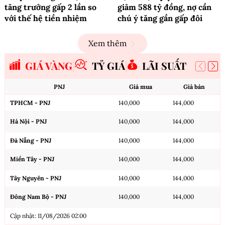
tăng trưởng gấp 2 lần so
giảm 588 tỷ đồng, nợ cần
với thế hệ tiền nhiệm
chú ý tăng gần gấp đôi
Xem thêm
GIÁ VÀNG
TỶ GIÁ
LÃI SUẤT
PNJ
Giá mua
Giá bán
TPHCM - PNJ
140,000
144,000
Hà Nội - PNJ
140,000
144,000
Đà Nẵng - PNJ
140,000
144,000
Miền Tây - PNJ
140,000
144,000
Tây Nguyên - PNJ
140,000
144,000
Đông Nam Bộ - PNJ
140,000
144,000
Cập nhật: 11/08/2026 02:00