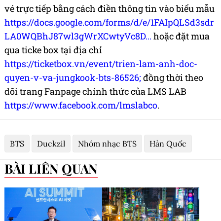
vé trực tiếp bằng cách điền thông tin vào biểu mẫu
https://docs.google.com/forms/d/e/1FAIpQLSd3sdr
LA0WQBhJ87wl3gWrXCwtyVc8D...
hoặc đặt mua
qua ticke box tại địa chỉ
https://ticketbox.vn/event/trien-lam-anh-doc-
quyen-v-va-jungkook-bts-86526;
đồng thời theo
dõi trang Fanpage chính thức của LMS LAB
https://www.facebook.com/lmslabco
.
BTS
Duckzil
Nhóm nhạc BTS
Hàn Quốc
BÀI LIÊN QUAN