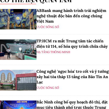
ABBank mang hành trình trải nghiệm
nghệ thuật độc bản đến công chúng
Việt Nam
CUỘC SỐNG SỐ
TP.HCM ra mắt Trung tâm tác chiến
điện tử 114, số hóa quy trình chữa cháy
HẠ TẦNG THÔNG MINH
Công nghệ 'ngọc hóa' tro cốt và ý tưởng
xây hai tòa tháp 13 tầng của Bảo Tín An
Lạc
CUỘC SỐNG SỐ
Bắc Ninh công bố quy hoạch đô thị, đặt
mục tiêu thành phố trực thuộc Trung