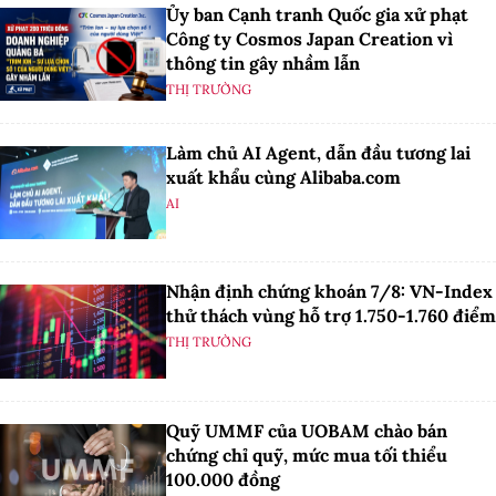
Ủy ban Cạnh tranh Quốc gia xử phạt
Công ty Cosmos Japan Creation vì
thông tin gây nhầm lẫn
THỊ TRƯỜNG
Làm chủ AI Agent, dẫn đầu tương lai
xuất khẩu cùng Alibaba.com
AI
Nhận định chứng khoán 7/8: VN-Index
thử thách vùng hỗ trợ 1.750-1.760 điểm
THỊ TRƯỜNG
Quỹ UMMF của UOBAM chào bán
chứng chỉ quỹ, mức mua tối thiểu
100.000 đồng