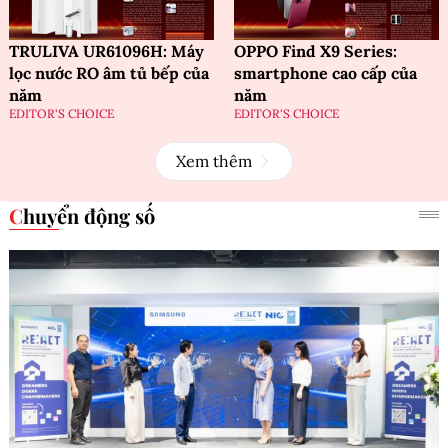
TRULIVA UR61096H: Máy
OPPO Find X9 Series:
lọc nước RO âm tủ bếp của
smartphone cao cấp của
năm
năm
EDITOR'S CHOICE
EDITOR'S CHOICE
Xem thêm
Chuyển động số