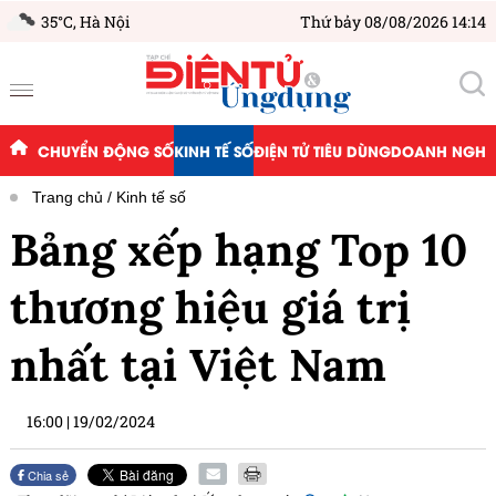
35°C,
Hà Nội
Thứ bảy 08/08/2026 14:14
CHUYỂN ĐỘNG SỐ
KINH TẾ SỐ
ĐIỆN TỬ TIÊU DÙNG
DOANH NGHIỆ
Trang chủ
Kinh tế số
Bảng xếp hạng Top 10
thương hiệu giá trị
nhất tại Việt Nam
16:00
|
19/02/2024
Chia sẻ