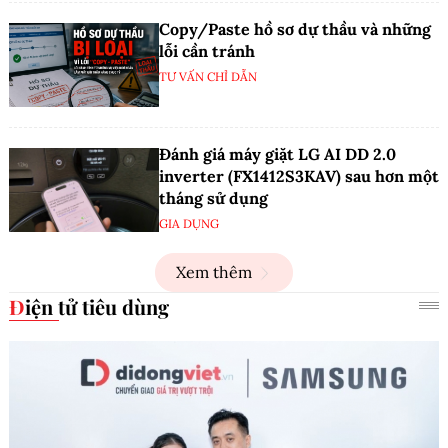
Copy/Paste hồ sơ dự thầu và những
lỗi cần tránh
TƯ VẤN CHỈ DẪN
Đánh giá máy giặt LG AI DD 2.0
inverter (FX1412S3KAV) sau hơn một
tháng sử dụng
GIA DỤNG
Xem thêm
Điện tử tiêu dùng