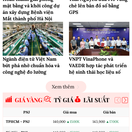
mặt bằng và khởi công dự
chè lên bản đồ số bằng
án xây dựng Bệnh viện
GPS
Mắt thành phố Hà Nội
Ngành điện tử Việt Nam
VNPT VinaPhone và
bứt phá nhờ chuẩn hóa và
VAEDR hợp tác phát triển
công nghệ đo lường
hệ sinh thái học liệu số
Xem thêm
GIÁ VÀNG
TỶ GIÁ
LÃI SUẤT
PNJ
Giá mua
Giá bán
TPHCM - PNJ
140,000
▲1500K
143,900
▲1700K