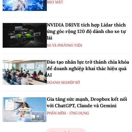
BẢO MẬT
NVIDIA DRIVE tích hợp Lidar thích
ứng góc rộng 120 độ dành cho xe tự
lái
XE VÀ PHƯƠNG TIỆN
Đào tạo nhân lực trở thành chìa khóa
để doanh nghiệp khai thác hiệu quả
AI
DOANH NGHIỆP SỐ
Gia tăng sức mạnh, Dropbox kết nối
với ChatGPT, Claude và Gemini
PHẦN MỀM - ỨNG DỤNG