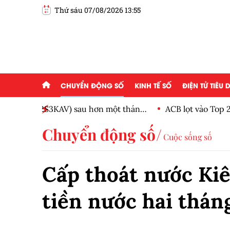
Thứ sáu 07/08/2026 13:55
CHUYỂN ĐỘNG SỐ
KINH TẾ SỐ
ĐIỆN TỬ TIÊU
ột tháng
ACB lọt vào Top 20 doanh nghiệp phát triển b
Chuyển động số
Cuộc sống số
Cấp thoát nước Kiên
tiền nước hai tháng