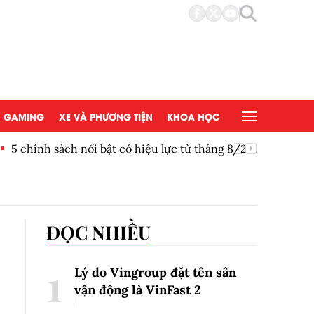
GAMING
XE VÀ PHƯƠNG TIỆN
KHOA HỌC
ệu lực từ tháng 8/2026
Honda g
ĐỌC NHIỀU
Lý do Vingroup đặt tên sân
vận động là VinFast
2