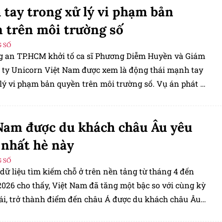
tay trong xử lý vi phạm bản
 trên môi trường số
 SỐ
g an TP.HCM khởi tố ca sĩ Phương Diễm Huyền và Giám
 ty Unicorn Việt Nam được xem là động thái mạnh tay
lý vi phạm bản quyền trên môi trường số. Vụ án phát đi
ệp rằng mọi hành vi khai thác tác phẩm trên YouTube,
 hay TikTok để thu lợi đều phải được chủ sở hữu quyền
Nam được du khách châu Âu yêu
ho phép.
 nhất hè này
 SỐ
dữ liệu tìm kiếm chỗ ở trên nền tảng từ tháng 4 đến
2026 cho thấy, Việt Nam đã tăng một bậc so với cùng kỳ
i, trở thành điểm đến châu Á được du khách châu Âu
nhiều thứ tư trong tháng 7 và tháng 8.