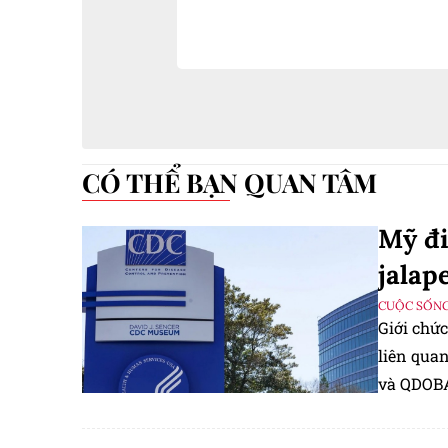
CÓ THỂ BẠN QUAN TÂM
Mỹ đi
jalap
CUỘC SỐNG
Giới chức
liên quan
và QDOBA
nhận thô