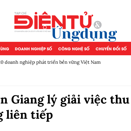
 DÙNG
DOANH NGHIỆP SỐ
CÔNG NGHỆ SỐ
CHUYỂN ĐỔI SỐ
ền vững Việt Nam
5 chính sách nổi bật có hi
 Giang lý giải việc thu
 liên tiếp