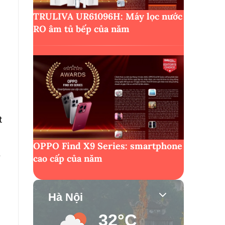
TRULIVA UR61096H: Máy lọc nước
RO âm tủ bếp của năm
t
OPPO Find X9 Series: smartphone
ố
cao cấp của năm
Hà Nội
32°C