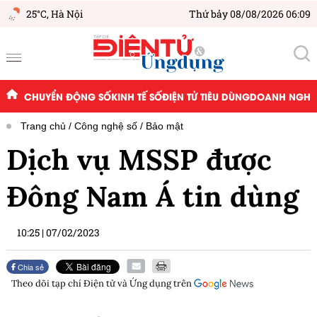
25°C,
Hà Nội
Thứ bảy 08/08/2026 06:09
CHUYỂN ĐỘNG SỐ
KINH TẾ SỐ
ĐIỆN TỬ TIÊU DÙNG
DOANH NGHIỆ
Trang chủ
Công nghệ số
Bảo mật
Dịch vụ MSSP được
Đông Nam Á tin dùng
10:25
|
07/02/2023
Chia sẻ
Theo dõi tạp chí
Điện tử và Ứng dụng
trên