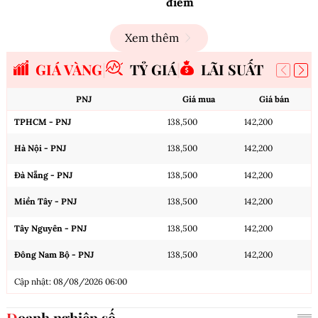
điểm
Xem thêm
GIÁ VÀNG
TỶ GIÁ
LÃI SUẤT
PNJ
Giá mua
Giá bán
TPHCM - PNJ
138,500
142,200
Hà Nội - PNJ
138,500
142,200
Đà Nẵng - PNJ
138,500
142,200
Miền Tây - PNJ
138,500
142,200
Tây Nguyên - PNJ
138,500
142,200
Đông Nam Bộ - PNJ
138,500
142,200
Cập nhật: 08/08/2026 06:00
Doanh nghiệp số