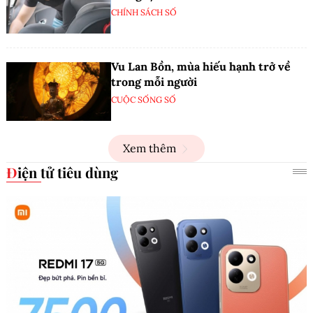
CHÍNH SÁCH SỐ
Vu Lan Bồn, mùa hiếu hạnh trở về
trong mỗi người
CUỘC SỐNG SỐ
Xem thêm
Điện tử tiêu dùng