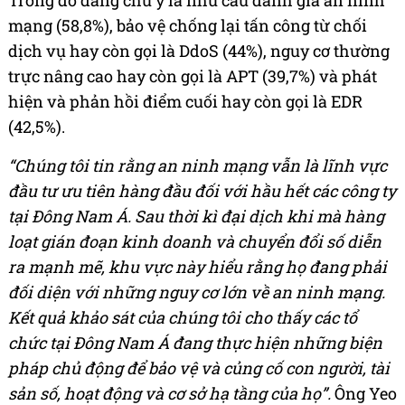
Trong đó đáng chú ý là nhu cầu đánh giá an ninh
mạng (58,8%), bảo vệ chống lại tấn công từ chối
dịch vụ hay còn gọi là DdoS (44%), nguy cơ thường
trực nâng cao hay còn gọi là APT (39,7%) và phát
hiện và phản hồi điểm cuối hay còn gọi là EDR
(42,5%).
“Chúng tôi tin rằng an ninh mạng vẫn là lĩnh vực
đầu tư ưu tiên hàng đầu đối với hầu hết các công ty
tại Đông Nam Á. Sau thời kì đại dịch khi mà hàng
loạt gián đoạn kinh doanh và chuyển đổi số diễn
ra mạnh mẽ, khu vực này hiểu rằng họ đang phải
đối diện với những nguy cơ lớn về an ninh mạng.
Kết quả khảo sát của chúng tôi cho thấy các tổ
chức tại Đông Nam Á đang thực hiện những biện
pháp chủ động để bảo vệ và củng cố con người, tài
sản số, hoạt động và cơ sở hạ tầng của họ”.
Ông Yeo