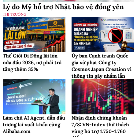
Lý do Mỹ hỗ trợ Nhật bảo vệ đồng yên
THỊ TRƯỜNG
Thế Giới Di Động lãi lớn
Ủy ban Cạnh tranh Quốc
nửa đầu 2026, nợ phải trả
gia xử phạt Công ty
tăng thêm 35%
Cosmos Japan Creation vì
thông tin gây nhầm lẫn
Làm chủ AI Agent, dẫn đầu
Nhận định chứng khoán
tương lai xuất khẩu cùng
7/8: VN-Index thử thách
Alibaba.com
vùng hỗ trợ 1.750-1.760