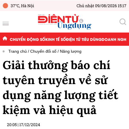
37°C,
Hà Nội
Chủ nhật 09/08/2026 15:17
CHUYỂN ĐỘNG SỐ
KINH TẾ SỐ
ĐIỆN TỬ TIÊU DÙNG
DOANH NGHIỆ
Trang chủ
Chuyển đổi số
Năng lượng
Giải thưởng báo chí
tuyên truyền về sử
dụng năng lượng tiết
kiệm và hiệu quả
20:05
|
17/12/2024