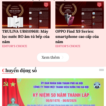
TRULIVA UR61096H: Máy
OPPO Find X9 Series:
lọc nước RO âm tủ bếp của
smartphone cao cấp của
năm
năm
EDITOR'S CHOICE
EDITOR'S CHOICE
Xem thêm
Chuyển động số