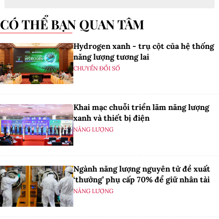
CÓ THỂ BẠN QUAN TÂM
Hydrogen xanh - trụ cột của hệ thống
năng lượng tương lai
CHUYỂN ĐỔI SỐ
Khai mạc chuỗi triển lãm năng lượng
xanh và thiết bị điện
NĂNG LƯỢNG
Ngành năng lượng nguyên tử đề xuất
‘thưởng’ phụ cấp 70% để giữ nhân tài
NĂNG LƯỢNG