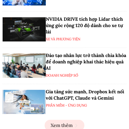
NVIDIA DRIVE tích hợp Lidar thích
ứng góc rộng 120 độ dành cho xe tự
lái
XE VÀ PHƯƠNG TIỆN
Đào tạo nhân lực trở thành chìa khóa
để doanh nghiệp khai thác hiệu quả
AI
DOANH NGHIỆP SỐ
Gia tăng sức mạnh, Dropbox kết nối
với ChatGPT, Claude và Gemini
PHẦN MỀM - ỨNG DỤNG
Xem thêm