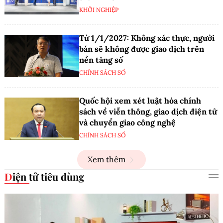
KHỞI NGHIỆP
Từ 1/1/2027: Không xác thực, người
bán sẽ không được giao dịch trên
nền tảng số
CHÍNH SÁCH SỐ
Quốc hội xem xét luật hóa chính
sách về viễn thông, giao dịch điện tử
và chuyển giao công nghệ
CHÍNH SÁCH SỐ
Xem thêm
Điện tử tiêu dùng