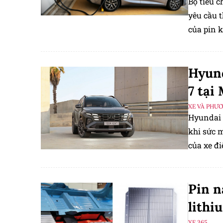
Bộ tiêu c
yêu cầu t
của pin k
ngưỡng tố
dụng.
Hyund
7 tại
XE VÀ PHƯ
Hyundai 
khi sức 
của xe đ
tháng 7 
hôm thứ 
Pin n
lithi
XE 365