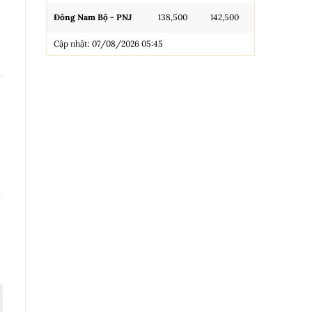
Đông Nam Bộ - PNJ
138,500
142,500
N.Tròn, 3A, 
Cập nhật: 07/08/2026 05:45
NL 99.99
Nhẫn Tròn T
Trang sức 9
Trang sức 9
Cập nhật: 0