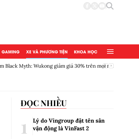
GAMING
XE VÀ PHƯƠNG TIỆN
KHOA HỌC
ong giảm giá 30% trên mọi nền tảng
Chứng kh
ĐỌC NHIỀU
Lý do Vingroup đặt tên sân
vận động là VinFast
2