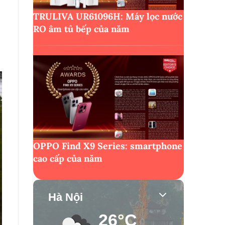
TRULIVA UR61096H: Máy lọc nước
RO âm tủ bếp của năm
OPPO Find X9 Series: smartphone
cao cấp của năm
Hà Nội
26°C