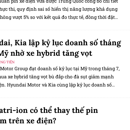
huẩn pin xe điện vừa được Trung Quốc công bố chi tiết
hực thi, quy định sai số hiển thị năng lượng khả dụng
hông vượt 5% so với kết quả đo thực tế, đồng thời đặt
i thiểu về độ bền pin theo tuổi xe và quãng đường sử
ai, Kia lập kỷ lục doanh số tháng
 Mỹ nhờ xe hybrid tăng vọt
ƠNG TIỆN
Motor Group đạt doanh số kỷ lục tại Mỹ trong tháng 7,
mua xe hybrid tăng vọt bù đắp cho đà sụt giảm mạnh
iện. Hyundai Motor và Kia cùng lập kỷ lục doanh số
của riêng mình, theo thông báo của tập đoàn Hàn Quốc
Hai.
atri-ion có thể thay thế pin
um trên xe điện?