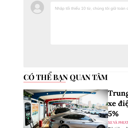
CÓ THỂ BẠN QUAN TÂM
Trung
xe đi
5%
XE VÀ PHƯ