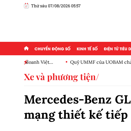
Thứ sáu 07/08/2026 05:57
CHUYỂN ĐỘNG SỐ
KINH TẾ SỐ
ĐIỆN TỬ TIÊU
Việt
Quỹ UMMF của UOBAM chào bán chứng chỉ quỹ
100.000 đồng
Xe và phương tiện
Mercedes-Benz GLS
mạng thiết kế tiếp