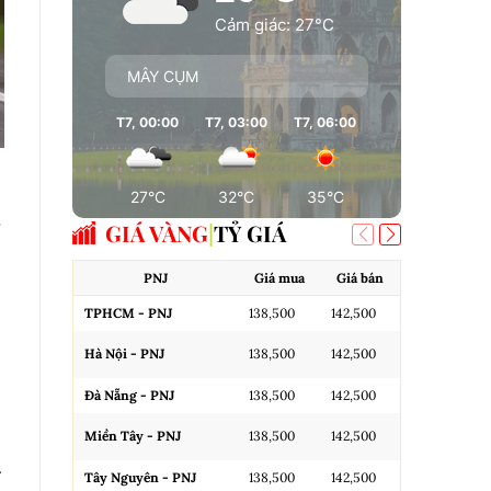
Cảm giác: 27°C
MÂY CỤM
T7, 00:00
T7, 03:00
T7, 06:00
T7, 09:00
T7
27°C
32°C
35°C
35°C
GIÁ VÀNG
TỶ GIÁ
PNJ
Giá mua
Giá bán
A
TPHCM - PNJ
138,500
142,500
Miếng SJC H
Hà Nội - PNJ
138,500
142,500
Miếng SJC 
Đà Nẵng - PNJ
138,500
142,500
Miếng SJC T
Miền Tây - PNJ
138,500
142,500
N.Tròn, 3A,
g
Tây Nguyên - PNJ
138,500
142,500
N.Tròn, 3A,