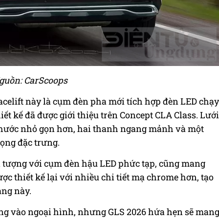
guồn: CarScoops
acelift này là cụm đèn pha mới tích hợp đèn LED chạy
ết kế đã được giới thiệu trên Concept CLA Class. Lưới
 thước nhỏ gọn hơn, hai thanh ngang mảnh và một
rọng đặc trưng.
 tượng với cụm đèn hậu LED phức tạp, cũng mang
c thiết kế lại với nhiều chi tiết mạ chrome hơn, tạo
ang này.
ung vào ngoại hình, nhưng GLS 2026 hứa hẹn sẽ man