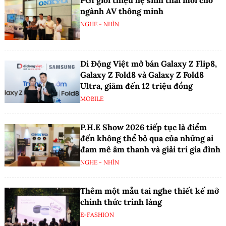
PGI giới thiệu hệ sinh thái mới cho
ngành AV thông minh
NGHE - NHÌN
Di Động Việt mở bán Galaxy Z Flip8,
Galaxy Z Fold8 và Galaxy Z Fold8
Ultra, giảm đến 12 triệu đồng
MOBILE
P.H.E Show 2026 tiếp tục là điểm
đến không thể bỏ qua của những ai
đam mê âm thanh và giải trí gia đình
NGHE - NHÌN
Thêm một mẫu tai nghe thiết kế mở
chính thức trình làng
E-FASHION