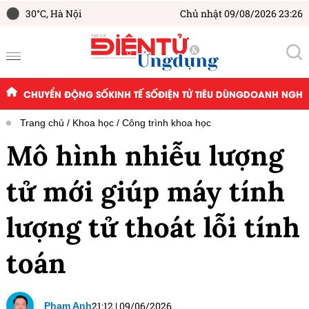
30°C,
Hà Nội
Chủ nhật 09/08/2026 23:26
CHUYỂN ĐỘNG SỐ
KINH TẾ SỐ
ĐIỆN TỬ TIÊU DÙNG
DOANH NGHIỆ
Trang chủ
Khoa học
Công trình khoa học
Mô hình nhiễu lượng
tử mới giúp máy tính
lượng tử thoát lỗi tính
toán
21:12
|
09/06/2026
Phạm Anh