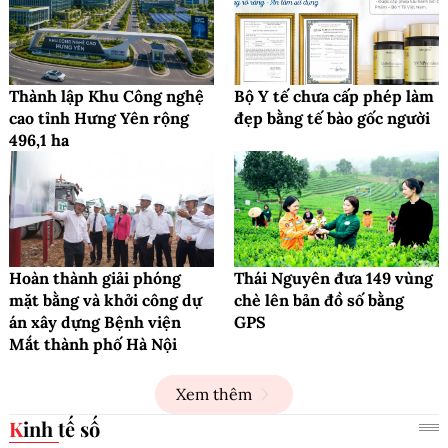
Thành lập Khu Công nghệ
Bộ Y tế chưa cấp phép làm
cao tỉnh Hưng Yên rộng
đẹp bằng tế bào gốc người
496,1 ha
Hoàn thành giải phóng
Thái Nguyên đưa 149 vùng
mặt bằng và khởi công dự
chè lên bản đồ số bằng
án xây dựng Bệnh viện
GPS
Mắt thành phố Hà Nội
Xem thêm
Kinh tế số