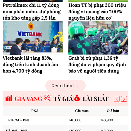
Petrolimex chi 11 tỷ đồng
Hoan TT bị phạt 200 triệu
mua phần mềm, dự phòng
đồng vì quảng cáo '100%
tồn kho tăng gấp 2,5 lần
nguyên liệu hữu cơ'
Vietbank lãi tăng 83%,
Grab bị xử phạt 1,36 tỷ
dòng tiền kinh doanh âm
đồng do vi phạm quy định
hơn 4.700 tỷ đồng
bảo vệ người tiêu dùng
Xem thêm
GIÁ VÀNG
TỶ GIÁ
LÃI SUẤT
PNJ
Giá mua
Giá bán
TPHCM - PNJ
140,000
143,900
Hà Nội - PNJ
140,000
143,900