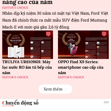
năng cao của năm
EDITOR'S CHOICE
Nhân dịp kỷ niệm 30 năm có mặt tại Việt Nam, Ford Việt
Nam đã chính thức ra mắt mẫu SUV điện Ford Mustang
Mach-E với mức giá gần 2,6 tỷ đồng.
TRULIVA UR61096H: Máy
OPPO Find X9 Series:
lọc nước RO âm tủ bếp của
smartphone cao cấp của
năm
năm
EDITOR'S CHOICE
EDITOR'S CHOICE
Xem thêm
Chuyển động số