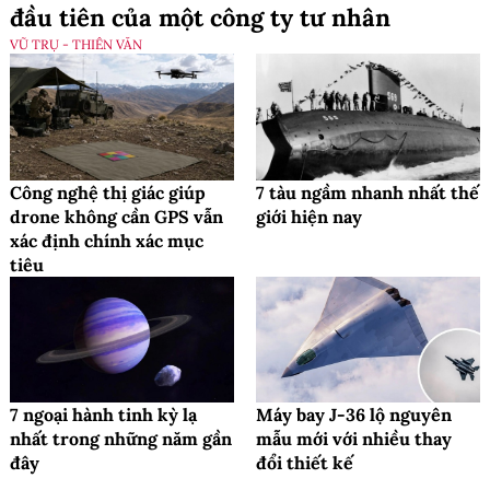
đầu tiên của một công ty tư nhân
VŨ TRỤ - THIÊN VĂN
Công nghệ thị giác giúp
7 tàu ngầm nhanh nhất thế
drone không cần GPS vẫn
giới hiện nay
xác định chính xác mục
tiêu
7 ngoại hành tinh kỳ lạ
Máy bay J-36 lộ nguyên
nhất trong những năm gần
mẫu mới với nhiều thay
đây
đổi thiết kế