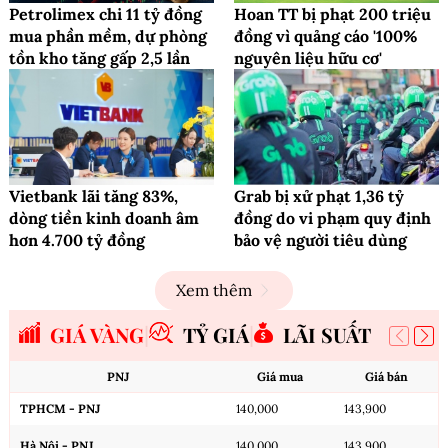
Petrolimex chi 11 tỷ đồng
Hoan TT bị phạt 200 triệu
mua phần mềm, dự phòng
đồng vì quảng cáo '100%
tồn kho tăng gấp 2,5 lần
nguyên liệu hữu cơ'
Vietbank lãi tăng 83%,
Grab bị xử phạt 1,36 tỷ
dòng tiền kinh doanh âm
đồng do vi phạm quy định
hơn 4.700 tỷ đồng
bảo vệ người tiêu dùng
Xem thêm
GIÁ VÀNG
TỶ GIÁ
LÃI SUẤT
PNJ
Giá mua
Giá bán
TPHCM - PNJ
140,000
143,900
Hà Nội - PNJ
140,000
143,900