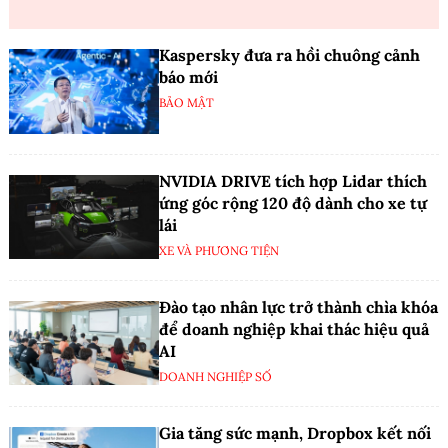
Kaspersky đưa ra hồi chuông cảnh
báo mới
BẢO MẬT
NVIDIA DRIVE tích hợp Lidar thích
ứng góc rộng 120 độ dành cho xe tự
lái
XE VÀ PHƯƠNG TIỆN
Đào tạo nhân lực trở thành chìa khóa
để doanh nghiệp khai thác hiệu quả
AI
DOANH NGHIỆP SỐ
Gia tăng sức mạnh, Dropbox kết nối