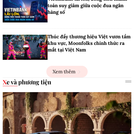
toán suy giảm giữa cuộc đua ngân
hàng số
Thúc đẩy thương hiệu Việt vươn tầm
khu vực, Moonfolks chính thức ra
mắt tại Việt Nam
Xem thêm
Xe và phương tiện