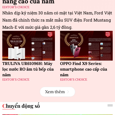
năng cao của năm
EDITOR'S CHOICE
Nhân dịp kỷ niệm 30 năm có mặt tại Việt Nam, Ford Việt
Nam đã chính thức ra mắt mẫu SUV điện Ford Mustang
Mach-E với mức giá gần 2,6 tỷ đồng.
TRULIVA UR61096H: Máy
OPPO Find X9 Series:
lọc nước RO âm tủ bếp của
smartphone cao cấp của
năm
năm
EDITOR'S CHOICE
EDITOR'S CHOICE
Xem thêm
Chuyển động số