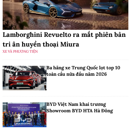
Lamborghini Revuelto ra mắt phiên bản
tri ân huyền thoại Miura
XE VÀ PHƯƠNG TIỆN
Ba hãng xe Trung Quốc lọt top 10
toàn cầu nửa đầu năm 2026
BYD Việt Nam khai trương
Showroom BYD HTA Hà Đông