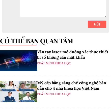
CÓ THỂ BẠN QUAN TÂM
Vân tay laser mở đường xác thực thiết
bị số không cần mật khẩu
PHÁT MINH KHOA HỌC
Mỹ cấp bằng sáng chế công nghệ bán
dẫn cho 4 nhà khoa học Việt Nam
PHÁT MINH KHOA HỌC