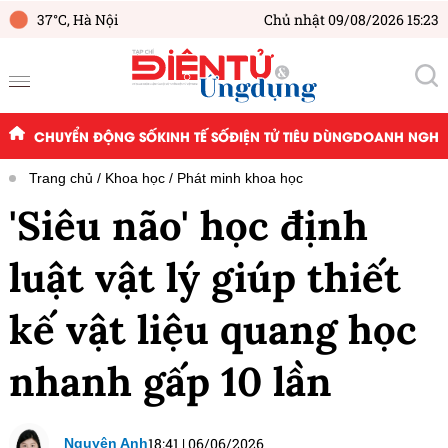
37°C,
Hà Nội
Chủ nhật 09/08/2026 15:23
CHUYỂN ĐỘNG SỐ
KINH TẾ SỐ
ĐIỆN TỬ TIÊU DÙNG
DOANH NGHIỆ
Trang chủ
Khoa học
Phát minh khoa học
'Siêu não' học định
luật vật lý giúp thiết
kế vật liệu quang học
nhanh gấp 10 lần
18:41
|
06/06/2026
Nguyên Anh