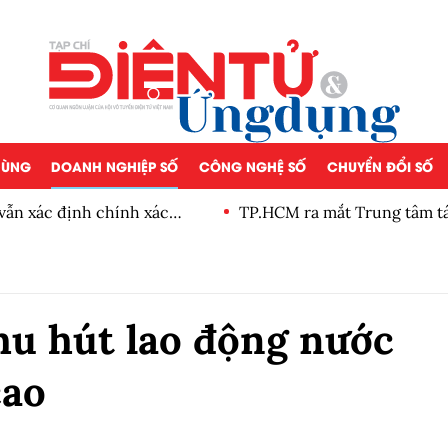
 DÙNG
DOANH NGHIỆP SỐ
CÔNG NGHỆ SỐ
CHUYỂN ĐỔI SỐ
vẫn xác định chính xác
TP.HCM ra mắt Trung tâm tác
cháy
hu hút lao động nước
cao