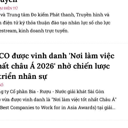
I ĐIỆN TỬ
 và Trung tâm Đo kiểm Phát thanh, Truyền hình và
 điện tử ký thỏa thuận đào tạo nhân lực số cho lực
estream, kinh doanh trực tuyến.
O được vinh danh 'Nơi làm việc
hất châu Á 2026' nhờ chiến lược
triển nhân sự
SỐ
 ty Cổ phần Bia - Rượu - Nước giải khát Sài Gòn
 vừa được vinh danh là "Nơi làm việc tốt nhất Châu Á"
Best Companies to Work for in Asia Awards) tại giải
R Asia Awards 2026.