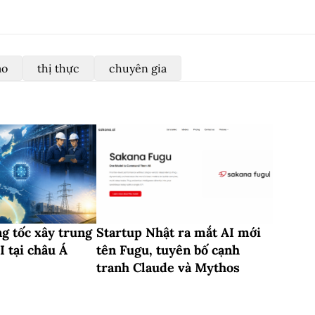
ao
thị thực
chuyên gia
g tốc xây trung
Startup Nhật ra mắt AI mới
I tại châu Á
tên Fugu, tuyên bố cạnh
tranh Claude và Mythos