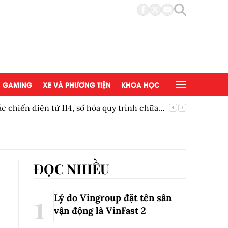
GAMING
XE VÀ PHƯƠNG TIỆN
KHOA HỌC
 chiến điện tử 114, số hóa quy trình chữa
Thái Ngu
ĐỌC NHIỀU
Lý do Vingroup đặt tên sân
vận động là VinFast
2