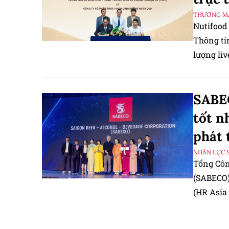
THƯƠNG MẠ
Nutifood
Thông tin
lượng liv
SABEC
tốt n
phát 
NHÂN LỰC 
Tổng Công
(SABECO)
(HR Asia 
thưởng H