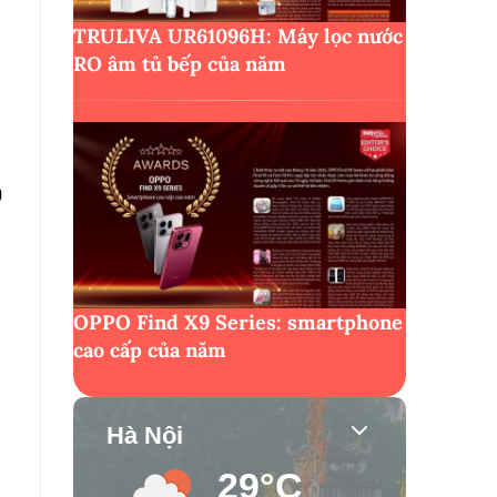
TRULIVA UR61096H: Máy lọc nước
RO âm tủ bếp của năm
0
OPPO Find X9 Series: smartphone
cao cấp của năm
Hà Nội
29°C