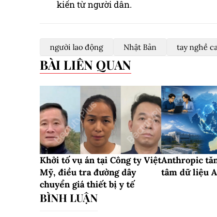
kiến từ người dân.
người lao động
Nhật Bản
tay nghề c
BÀI LIÊN QUAN
Khởi tố vụ án tại Công ty Việt
Anthropic tăn
Mỹ, điều tra đường dây
tâm dữ liệu A
chuyển giá thiết bị y tế