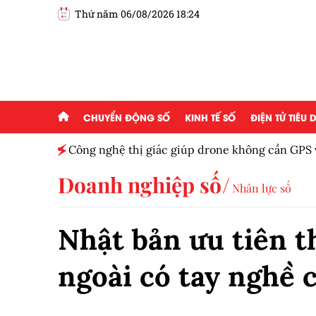
Thứ năm 06/08/2026 18:24
CHUYỂN ĐỘNG SỐ
KINH TẾ SỐ
ĐIỆN TỬ TIÊU
hiệu quả
Công nghệ thị giác giúp drone không cần GPS 
mục tiêu
Doanh nghiệp số
Nhân lực số
Nhật bản ưu tiên t
ngoài có tay nghề 