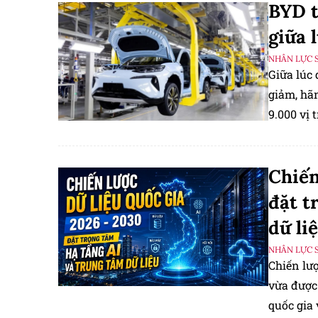
BYD t
giữa 
NHÂN LỰC 
Giữa lúc 
giảm, hã
9.000 vị 
nguồn lực
Chiến
đặt t
dữ li
NHÂN LỰC 
Chiến lượ
vừa được
quốc gia 