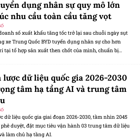
uyển dụng nhân sự quy mô lớn
lúc nhu cầu toàn cầu tăng vọt
SỐ
doanh số xuất khẩu tăng tốc trở lại sau chuỗi ngày sụt
ng xe Trung Quốc BYD tuyển dụng nhân sự cho hơn
trí tại tổ hợp sản xuất then chốt của mình, chuẩn bị
 đáp ứng đà tăng trưởng ở thị trường quốc tế.
 lược dữ liệu quốc gia 2026-2030
rọng tâm hạ tầng AI và trung tâm
ệu
SỐ
c dữ liệu quốc gia giai đoạn 2026-2030, tầm nhìn 2045
 phê duyệt, đặt mục tiêu vận hành 03 trung tâm dữ liệu
và làm chủ hạ tầng AI.