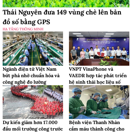
Thái Nguyên đưa 149 vùng chè lên bản
đồ số bằng GPS
HẠ TẦNG THÔNG MINH
Ngành điện tử Việt Nam
VNPT VinaPhone và
bứt phá nhờ chuẩn hóa và
VAEDR hợp tác phát triển
công nghệ đo lường
hệ sinh thái học liệu số
Dự kiến giảm hơn 17.000
Bệnh viện Thanh Nhàn
đầu mối trường công trước
cầm máu thành công cho