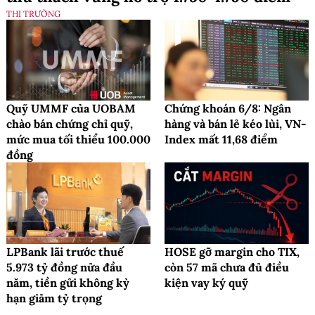
THỊ TRƯỜNG
Quỹ UMMF của UOBAM
Chứng khoán 6/8: Ngân
chào bán chứng chỉ quỹ,
hàng và bán lẻ kéo lùi, VN-
mức mua tối thiểu 100.000
Index mất 11,68 điểm
đồng
LPBank lãi trước thuế
HOSE gỡ margin cho TIX,
5.973 tỷ đồng nửa đầu
còn 57 mã chưa đủ điều
năm, tiền gửi không kỳ
kiện vay ký quỹ
hạn giảm tỷ trọng