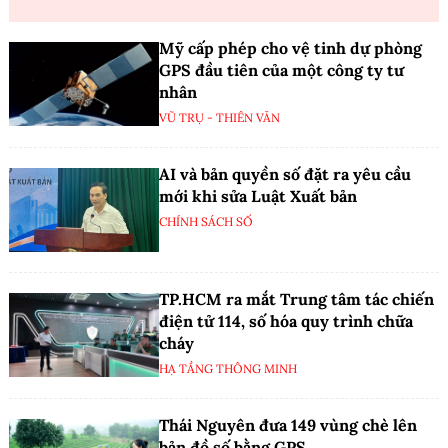
Mỹ cấp phép cho vệ tinh dự phòng
GPS đầu tiên của một công ty tư
nhân
VŨ TRỤ - THIÊN VĂN
AI và bản quyền số đặt ra yêu cầu
mới khi sửa Luật Xuất bản
CHÍNH SÁCH SỐ
TP.HCM ra mắt Trung tâm tác chiến
điện tử 114, số hóa quy trình chữa
cháy
HẠ TẦNG THÔNG MINH
Thái Nguyên đưa 149 vùng chè lên
bản đồ số bằng GPS