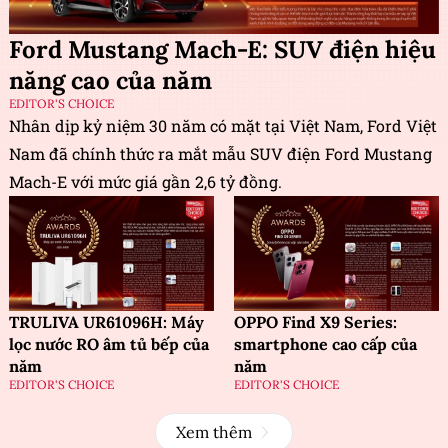
Ford Mustang Mach-E: SUV điện hiệu
năng cao của năm
EDITOR'S CHOICE
Nhân dịp kỷ niệm 30 năm có mặt tại Việt Nam, Ford Việt
Nam đã chính thức ra mắt mẫu SUV điện Ford Mustang
Mach-E với mức giá gần 2,6 tỷ đồng.
TRULIVA UR61096H: Máy
OPPO Find X9 Series:
lọc nước RO âm tủ bếp của
smartphone cao cấp của
năm
năm
EDITOR'S CHOICE
EDITOR'S CHOICE
Xem thêm