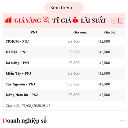
Xem thêm
GIÁ VÀNG
TỶ GIÁ
LÃI SUẤT
PNJ
Giá mua
Giá bán
TPHCM - PNJ
138,500
142,500
Hà Nội - PNJ
138,500
142,500
Đà Nẵng - PNJ
138,500
142,500
Miền Tây - PNJ
138,500
142,500
Tây Nguyên - PNJ
138,500
142,500
Đông Nam Bộ - PNJ
138,500
142,500
Cập nhật: 07/08/2026 08:45
Doanh nghiệp số