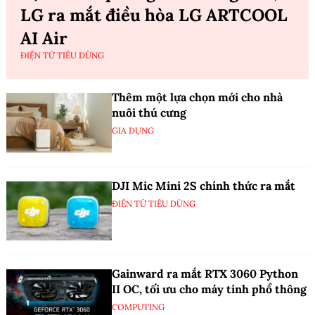
LG ra mắt điều hòa LG ARTCOOL
AI Air
ĐIỆN TỬ TIÊU DÙNG
Thêm một lựa chọn mới cho nhà
nuôi thú cưng
GIA DỤNG
DJI Mic Mini 2S chính thức ra mắt
ĐIỆN TỬ TIÊU DÙNG
Gainward ra mắt RTX 3060 Python
II OC, tối ưu cho máy tính phổ thông
COMPUTING