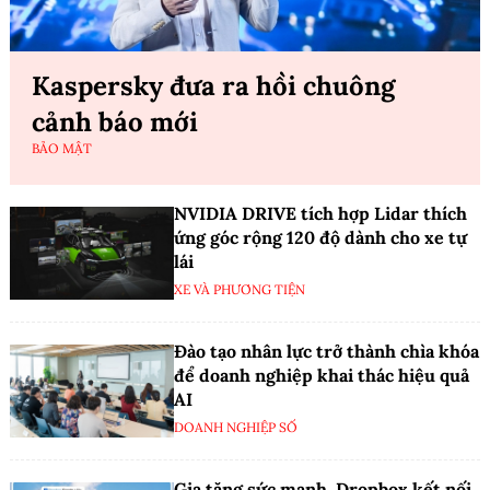
Kaspersky đưa ra hồi chuông
cảnh báo mới
BẢO MẬT
NVIDIA DRIVE tích hợp Lidar thích
ứng góc rộng 120 độ dành cho xe tự
lái
XE VÀ PHƯƠNG TIỆN
Đào tạo nhân lực trở thành chìa khóa
để doanh nghiệp khai thác hiệu quả
AI
DOANH NGHIỆP SỐ
Gia tăng sức mạnh, Dropbox kết nối