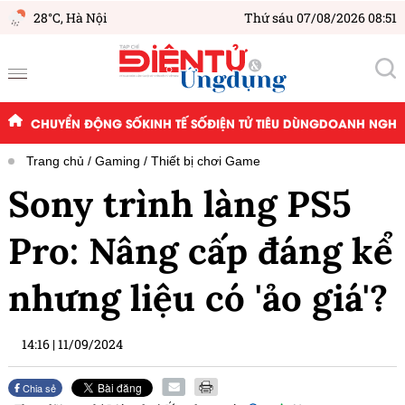
28°C,
Hà Nội
Thứ sáu 07/08/2026 08:51
CHUYỂN ĐỘNG SỐ
KINH TẾ SỐ
ĐIỆN TỬ TIÊU DÙNG
DOANH NGHIỆ
Trang chủ
Gaming
Thiết bị chơi Game
Sony trình làng PS5
Pro: Nâng cấp đáng kể
nhưng liệu có 'ảo giá'?
14:16
|
11/09/2024
Chia sẻ