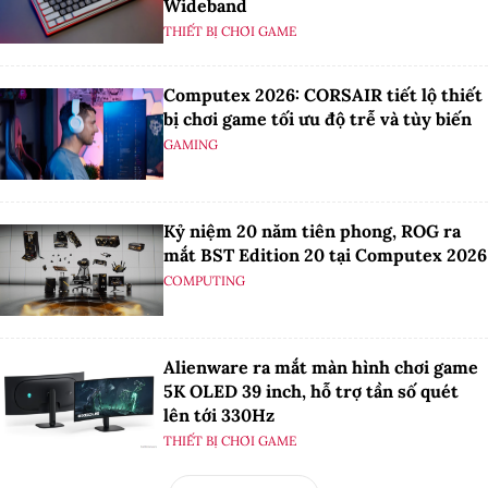
Wideband
THIẾT BỊ CHƠI GAME
Computex 2026: CORSAIR tiết lộ thiết
bị chơi game tối ưu độ trễ và tùy biến
GAMING
Kỷ niệm 20 năm tiên phong, ROG ra
mắt BST Edition 20 tại Computex 2026
COMPUTING
Alienware ra mắt màn hình chơi game
5K OLED 39 inch, hỗ trợ tần số quét
lên tới 330Hz
THIẾT BỊ CHƠI GAME