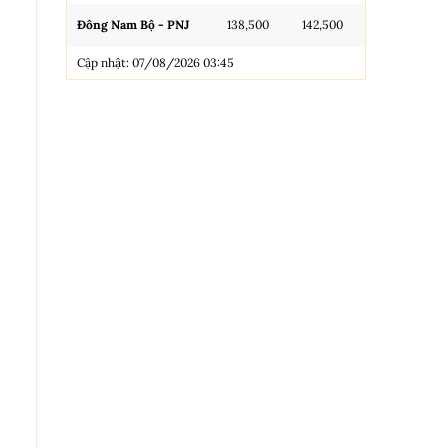
Đông Nam Bộ - PNJ
138,500
142,500
N.Tròn, 3A, 
Cập nhật: 07/08/2026 03:45
NL 99.99
Nhẫn Tròn T
Trang sức 9
Trang sức 9
Cập nhật: 0