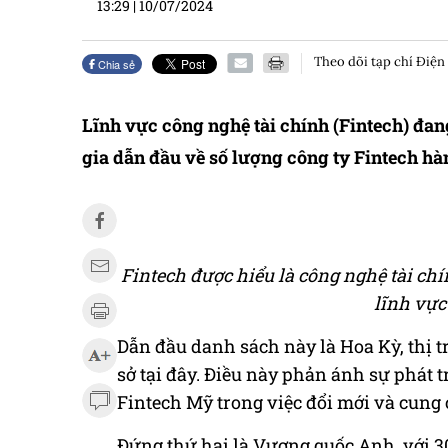
13:29
|
10/07/2024
Theo dõi tạp chí Điện
Chia sẻ
Lĩnh vực công nghệ tài chính (Fintech) đan
gia dẫn đầu về số lượng công ty Fintech hà
Fintech được hiểu là công nghệ tài ch
lĩnh vực
Dẫn đầu danh sách này là Hoa Kỳ, thị t
sở tại đây. Điều này phản ánh sự phát
Fintech Mỹ trong việc đổi mới và cung c
Đứng thứ hai là Vương quốc Anh, với 3