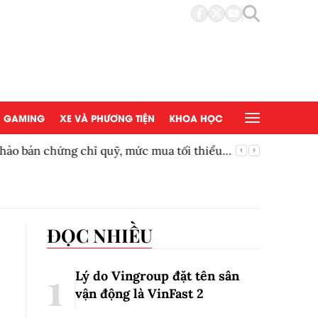
GAMING
XE VÀ PHƯƠNG TIỆN
KHOA HỌC
bán chứng chỉ quỹ, mức mua tối thiểu
Siêu phẩ
ĐỌC NHIỀU
Lý do Vingroup đặt tên sân
vận động là VinFast
2