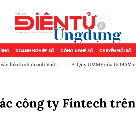
 DÙNG
DOANH NGHIỆP SỐ
CÔNG NGHỆ SỐ
CHUYỂN ĐỔI SỐ
ăn hóa kinh doanh Việt
Quỹ UMMF của UOBAM chào 
100.000 đồng
các công ty Fintech trên