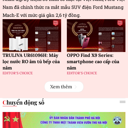
Nam đã chính thức ra mắt mẫu SUV điện Ford Mustang
Mach-E với mức giá gần 2,6 tỷ đồng.
TRULIVA UR61096H: Máy
OPPO Find X9 Series:
lọc nước RO âm tủ bếp của
smartphone cao cấp của
năm
năm
EDITOR'S CHOICE
EDITOR'S CHOICE
Xem thêm
Chuyển động số