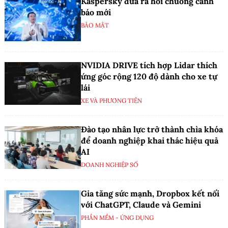
Kaspersky đưa ra hồi chuông cảnh
báo mới
BẢO MẬT
NVIDIA DRIVE tích hợp Lidar thích
ứng góc rộng 120 độ dành cho xe tự
lái
XE VÀ PHƯƠNG TIỆN
Đào tạo nhân lực trở thành chìa khóa
để doanh nghiệp khai thác hiệu quả
AI
DOANH NGHIỆP SỐ
Gia tăng sức mạnh, Dropbox kết nối
với ChatGPT, Claude và Gemini
PHẦN MỀM - ỨNG DỤNG