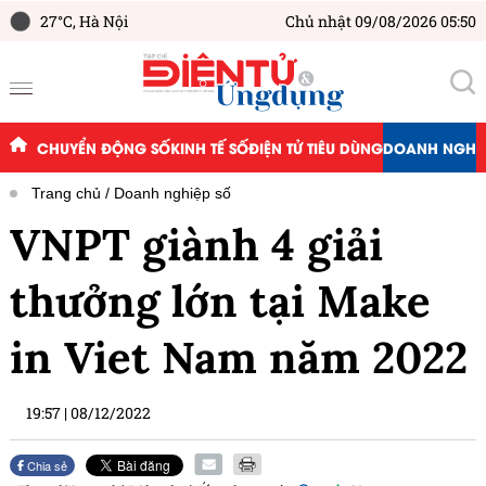
27°C,
Hà Nội
Chủ nhật 09/08/2026 05:50
CHUYỂN ĐỘNG SỐ
KINH TẾ SỐ
ĐIỆN TỬ TIÊU DÙNG
DOANH NGHIỆ
Trang chủ
Doanh nghiệp số
VNPT giành 4 giải
thưởng lớn tại Make
in Viet Nam năm 2022
19:57
|
08/12/2022
Chia sẻ