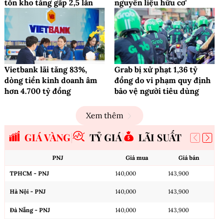
tồn kho tăng gấp 2,5 lần
nguyên liệu hữu cơ'
Vietbank lãi tăng 83%,
Grab bị xử phạt 1,36 tỷ
dòng tiền kinh doanh âm
đồng do vi phạm quy định
hơn 4.700 tỷ đồng
bảo vệ người tiêu dùng
Xem thêm
GIÁ VÀNG
TỶ GIÁ
LÃI SUẤT
PNJ
Giá mua
Giá bán
TPHCM - PNJ
140,000
143,900
Hà Nội - PNJ
140,000
143,900
Đà Nẵng - PNJ
140,000
143,900