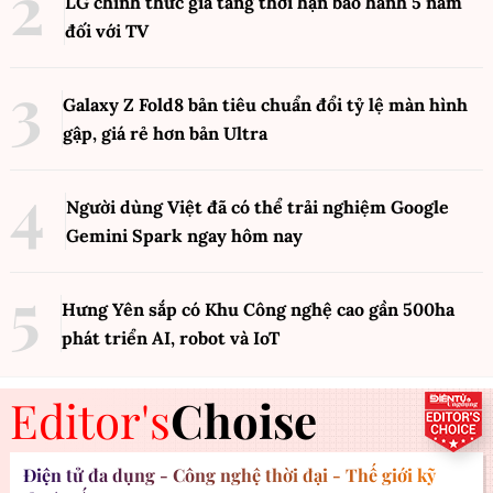
LG chính thức gia tăng thời hạn bảo hành 5 năm
đối với TV
Galaxy Z Fold8 bản tiêu chuẩn đổi tỷ lệ màn hình
gập, giá rẻ hơn bản Ultra
Người dùng Việt đã có thể trải nghiệm Google
Gemini Spark ngay hôm nay
Hưng Yên sắp có Khu Công nghệ cao gần 500ha
phát triển AI, robot và IoT
Editor's
Choise
Điện tử đa dụng - Công nghệ thời đại - Thế giới kỹ