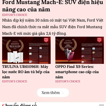
Ford Mustang Mach-E: SUV điện hiệu
năng cao của năm
EDITOR'S CHOICE
Nhân dịp kỷ niệm 30 năm có mặt tại Việt Nam, Ford Việt
Nam đã chính thức ra mắt mẫu SUV điện Ford Mustang
Mach-E với mức giá gần 2,6 tỷ đồng.
TRULIVA UR61096H: Máy
OPPO Find X9 Series:
lọc nước RO âm tủ bếp của
smartphone cao cấp của
năm
năm
EDITOR'S CHOICE
EDITOR'S CHOICE
Xem thêm
Chuyển động số