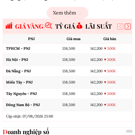
Xem thêm
GIÁ VÀNG
TỶ GIÁ
LÃI SUẤT
PNJ
Giá mua
Giá bán
TPHCM - PNJ
138,500
142,200
▼300K
Hà Nội - PNJ
138,500
142,200
▼300K
Đà Nẵng - PNJ
138,500
142,200
▼300K
Miền Tây - PNJ
138,500
142,200
▼300K
Tây Nguyên - PNJ
138,500
142,200
▼300K
Đông Nam Bộ - PNJ
138,500
142,200
▼300K
Cập nhật: 07/08/2026 23:00
Doanh nghiệp số