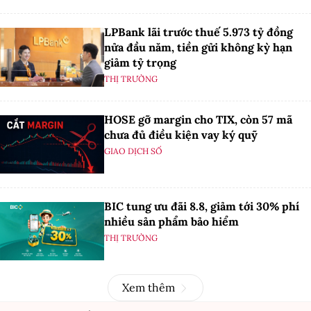
LPBank lãi trước thuế 5.973 tỷ đồng
nửa đầu năm, tiền gửi không kỳ hạn
giảm tỷ trọng
THỊ TRƯỜNG
HOSE gỡ margin cho TIX, còn 57 mã
chưa đủ điều kiện vay ký quỹ
GIAO DỊCH SỐ
BIC tung ưu đãi 8.8, giảm tới 30% phí
nhiều sản phẩm bảo hiểm
THỊ TRƯỜNG
Xem thêm