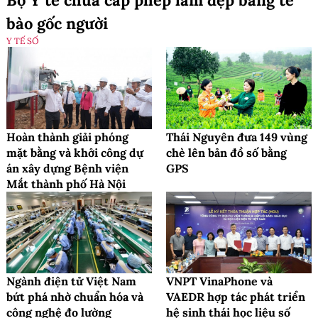
Bộ Y tế chưa cấp phép làm đẹp bằng tế
bào gốc người
Y TẾ SỐ
Hoàn thành giải phóng
Thái Nguyên đưa 149 vùng
mặt bằng và khởi công dự
chè lên bản đồ số bằng
án xây dựng Bệnh viện
GPS
Mắt thành phố Hà Nội
Ngành điện tử Việt Nam
VNPT VinaPhone và
bứt phá nhờ chuẩn hóa và
VAEDR hợp tác phát triển
công nghệ đo lường
hệ sinh thái học liệu số