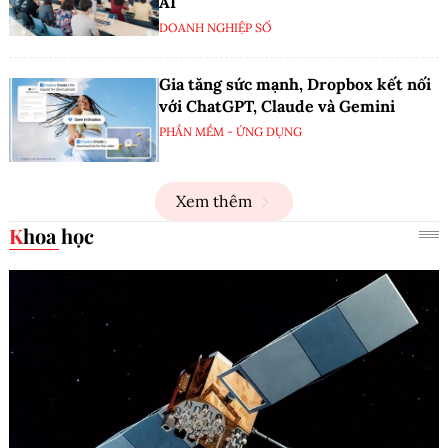
AI
DOANH NGHIỆP SỐ
Gia tăng sức mạnh, Dropbox kết nối
với ChatGPT, Claude và Gemini
PHẦN MỀM - ỨNG DỤNG
Xem thêm
Khoa học