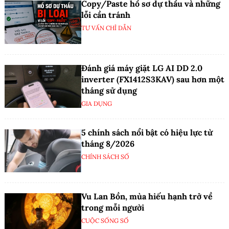
Copy/Paste hồ sơ dự thầu và những
lỗi cần tránh
TƯ VẤN CHỈ DẪN
Đánh giá máy giặt LG AI DD 2.0
inverter (FX1412S3KAV) sau hơn một
tháng sử dụng
GIA DỤNG
5 chính sách nổi bật có hiệu lực từ
tháng 8/2026
CHÍNH SÁCH SỐ
Vu Lan Bồn, mùa hiếu hạnh trở về
trong mỗi người
CUỘC SỐNG SỐ