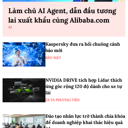
Làm chủ AI Agent, dẫn đầu tương
lai xuất khẩu cùng Alibaba.com
AI
Kaspersky đưa ra hồi chuông cảnh
báo mới
BẢO MẬT
NVIDIA DRIVE tích hợp Lidar thích
ứng góc rộng 120 độ dành cho xe tự
lái
XE VÀ PHƯƠNG TIỆN
Đào tạo nhân lực trở thành chìa khóa
để doanh nghiệp khai thác hiệu quả