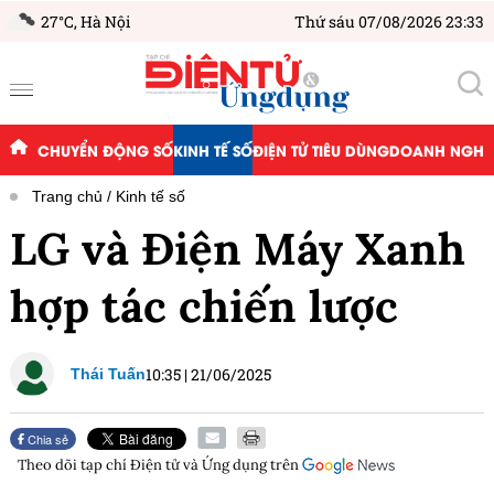
27°C,
Hà Nội
Thứ sáu 07/08/2026 23:33
CHUYỂN ĐỘNG SỐ
KINH TẾ SỐ
ĐIỆN TỬ TIÊU DÙNG
DOANH NGHIỆ
Trang chủ
Kinh tế số
LG và Điện Máy Xanh
hợp tác chiến lược
10:35
|
21/06/2025
Thái Tuấn
Chia sẻ
Theo dõi tạp chí
Điện tử và Ứng dụng
trên