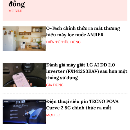
đồng
MOBILE
O-Tech chính thức ra mắt thương
hiệu máy lọc nước ANJIER
ĐIỆN TỬ TIÊU DÙNG
Đánh giá máy giặt LG AI DD 2.0
inverter (FX1412S3KAV) sau hơn một
tháng sử dụng
GIA DỤNG
Điện thoại siêu pin TECNO POVA
Curve 2 5G chính thức ra mắt
MOBILE