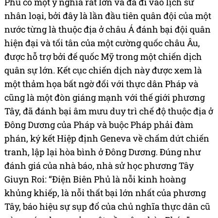
Phủ có một ý nghĩa rất lớn và đã đi vào lịch sử
nhân loại, bởi đây là lần đầu tiên quân đội của một
nước từng là thuộc địa ở châu Á đánh bại đội quân
hiện đại và tối tân của một cường quốc châu Âu,
được hỗ trợ bởi đế quốc Mỹ trong một chiến dịch
quân sự lớn. Kết cục chiến dịch này được xem là
một thảm họa bất ngờ đối với thực dân Pháp và
cũng là một đòn giáng mạnh với thế giới phương
Tây, đã đánh bại âm mưu duy trì chế độ thuộc địa ở
Đông Dương của Pháp và buộc Pháp phải đàm
phán, ký kết Hiệp định Geneva về chấm dứt chiến
tranh, lập lại hòa bình ở Đông Dương. Đúng như
đánh giá của nhà báo, nhà sử học phương Tây
Giuyn Roi: “Điện Biên Phủ là nỗi kinh hoàng
khủng khiếp, là nỗi thất bại lớn nhất của phương
Tây, báo hiệu sự sụp đổ của chủ nghĩa thực dân cũ