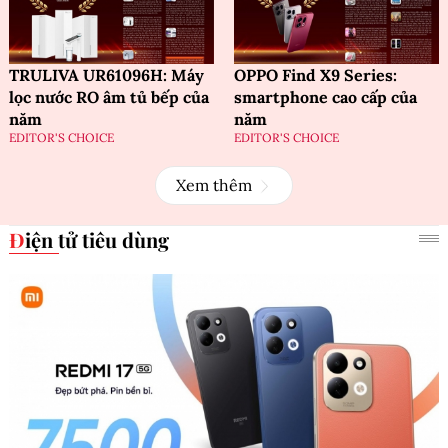
TRULIVA UR61096H: Máy
OPPO Find X9 Series:
lọc nước RO âm tủ bếp của
smartphone cao cấp của
năm
năm
EDITOR'S CHOICE
EDITOR'S CHOICE
Xem thêm
Điện tử tiêu dùng