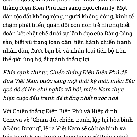
thắng Điện Biên Phủ làm sáng ngời chân lý: Một
dân tộc đất không rộng, người không đông, kinh tế
chậm phát triển, quân đội còn non trẻ nhưng biết
đoàn kết chặt chẽ dưới sự lãnh đạo của Đảng Cộng
sản, biết vũ trang toàn dân, tiến hành chiến tranh
nhân dân, được bạn bè và nhân loại tiến bộ trên
thế giới ủng hộ, ắt giành thắng lợi.
Khía cạnh thứ tư, Chiến thắng Điện Biên Phủ đã
đưa Việt Nam bước sang một thời kỳ mới, miền Bắc
quá độ đi lên chủ nghĩa xã hội, miền Nam thực
hiện cuộc đấu tranh để thống nhất nước nhà
Với Chiến thắng Điện Biên Phủ và Hiệp định
Geneva về “Chấm dứt chiến tranh, lập lại hòa bình
ở Đông Dương”, lẽ ra Việt Nam sẽ có hòa bình và
tiến hành hiệp thương, tổng tuyển cử thống nhất