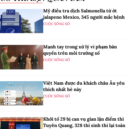
Mỹ điều tra dịch Salmonella từ ớt
jalapeno Mexico, 345 người mắc bệnh
CUỘC SỐNG SỐ
Mạnh tay trong xử lý vi phạm bản
quyền trên môi trường số
CUỘC SỐNG SỐ
Việt Nam được du khách châu Âu yêu
thích nhất hè này
CUỘC SỐNG SỐ
Khởi tố 29 bị can vụ gian lận điểm thi
Tuyên Quang, 328 thí sinh thi lại toàn