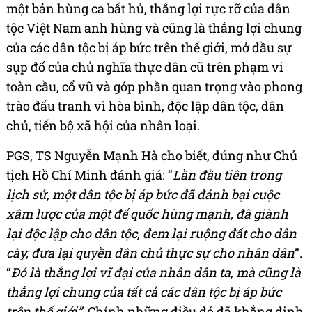
một bản hùng ca bất hủ, thắng lợi rực rỡ của dân
tộc Việt Nam anh hùng và cũng là thắng lợi chung
của các dân tộc bị áp bức trên thế giới, mở đầu sự
sụp đổ của chủ nghĩa thực dân cũ trên phạm vi
toàn cầu, cổ vũ và góp phần quan trọng vào phong
trào đấu tranh vì hòa bình, độc lập dân tộc, dân
chủ, tiến bộ xã hội của nhân loại.
PGS, TS Nguyễn Mạnh Hà cho biết, đúng như Chủ
tịch Hồ Chí Minh đánh giá: “
Lần đầu tiên trong
lịch sử, một dân tộc bị áp bức đã đánh bại cuộc
xâm lược của một đế quốc hùng mạnh, đã giành
lại độc lập cho dân tộc, đem lại ruộng đất cho dân
cày, đưa lại quyền dân chủ thực sự cho nhân dân
”.
“
Đó là thắng lợi vĩ đại của nhân dân ta, mà cũng là
thắng lợi chung của tất cả các dân tộc bị áp bức
trên thế giới”
. Chính những điều đó đã khẳng định