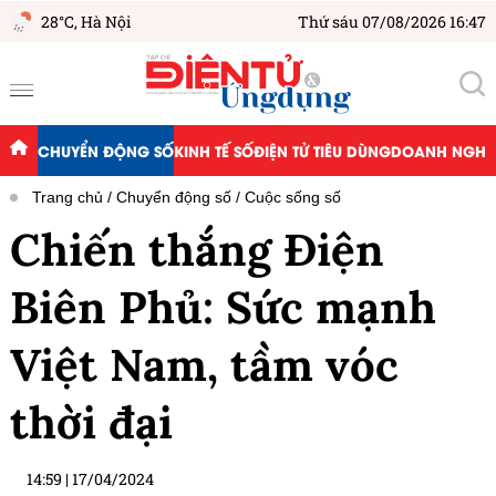
28°C,
Hà Nội
Thứ sáu 07/08/2026 16:47
CHUYỂN ĐỘNG SỐ
KINH TẾ SỐ
ĐIỆN TỬ TIÊU DÙNG
DOANH NGHIỆ
Trang chủ
Chuyển động số
Cuộc sống số
Chiến thắng Điện
Biên Phủ: Sức mạnh
Việt Nam, tầm vóc
thời đại
14:59
|
17/04/2024