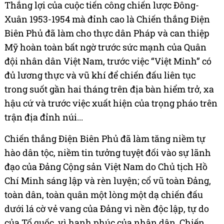
Thắng lợi của cuộc tiến công chiến lược Đông-
Xuân 1953-1954 mà đỉnh cao là Chiến thắng Điện
Biên Phủ đã làm cho thực dân Pháp và can thiệp
Mỹ hoàn toàn bất ngờ trước sức mạnh của Quân
đội nhân dân Việt Nam, trước việc “Việt Minh” có
đủ lương thực và vũ khí để chiến đấu liên tục
trong suốt gần hai tháng trên địa bàn hiểm trở, xa
hậu cứ và trước việc xuất hiện của trọng pháo trên
trận địa đỉnh núi...
Chiến thắng Điện Biên Phủ đã làm tăng niềm tự
hào dân tộc, niềm tin tưởng tuyệt đối vào sự lãnh
đạo của Đảng Cộng sản Việt Nam do Chủ tịch Hồ
Chí Minh sáng lập và rèn luyện; cổ vũ toàn Đảng,
toàn dân, toàn quân một lòng một dạ chiến đấu
dưới lá cờ vẻ vang của Đảng vì nền độc lập, tự do
của Tổ quốc, vì hạnh phúc của nhân dân. Chiến