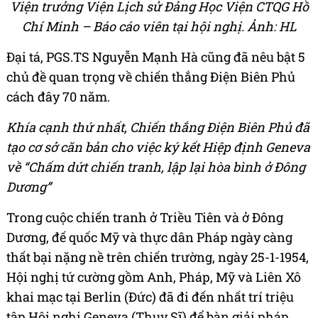
Viện trưởng Viện Lịch sử Đảng Học Viện CTQG Hồ
Chí Minh – Báo cáo viên tại hội nghị. Ảnh: HL
Đại tá, PGS.TS Nguyễn Mạnh Hà cũng đã nêu bật 5
chủ đề quan trọng về chiến thắng Điện Biên Phủ
cách đây 70 năm.
Khía cạnh thứ nhất, Chiến thắng Điện Biên Phủ đã
tạo cơ sở căn bản cho việc ký kết Hiệp định Geneva
về “Chấm dứt chiến tranh, lập lại hòa bình ở Đông
Dương”
Trong cuộc chiến tranh ở Triều Tiên và ở Đông
Dương, đế quốc Mỹ và thực dân Pháp ngày càng
thất bại nặng nề trên chiến trường, ngày 25-1-1954,
Hội nghị tứ cường gồm Anh, Pháp, Mỹ và Liên Xô
khai mạc tại Berlin (Đức) đã đi đến nhất trí triệu
tập Hội nghị Geneva (Thụy Sĩ) để bàn giải pháp