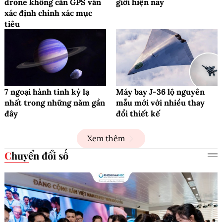
drone không cần GPS vẫn
giới hiện nay
xác định chính xác mục
tiêu
7 ngoại hành tinh kỳ lạ
Máy bay J-36 lộ nguyên
nhất trong những năm gần
mẫu mới với nhiều thay
đây
đổi thiết kế
Xem thêm
Chuyển đổi số