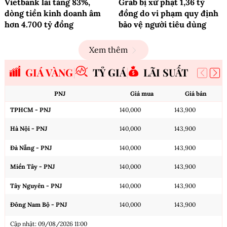
Vietbank lãi tăng 83%,
Grab bị xử phạt 1,36 tỷ
dòng tiền kinh doanh âm
đồng do vi phạm quy định
hơn 4.700 tỷ đồng
bảo vệ người tiêu dùng
Xem thêm
GIÁ VÀNG
TỶ GIÁ
LÃI SUẤT
PNJ
Giá mua
Giá bán
TPHCM - PNJ
140,000
143,900
Hà Nội - PNJ
140,000
143,900
Đà Nẵng - PNJ
140,000
143,900
Miền Tây - PNJ
140,000
143,900
Tây Nguyên - PNJ
140,000
143,900
Đông Nam Bộ - PNJ
140,000
143,900
Cập nhật: 09/08/2026 11:00