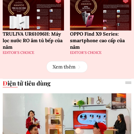
TRULIVA UR61096H: Máy
OPPO Find X9 Series:
lọc nước RO âm tủ bếp của
smartphone cao cấp của
năm
năm
EDITOR'S CHOICE
EDITOR'S CHOICE
Xem thêm
Điện tử tiêu dùng