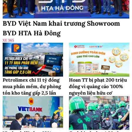
BYD Việt Nam khai trương Showroom
BYD HTA Hà Đông
XE 365
Petrolimex chi 11 tỷ đồng
Hoan TT bị phạt 200 triệu
mua phần mềm, dự phòng
đồng vì quảng cáo '100%
tồn kho tăng gấp 2,5 lần
nguyên liệu hữu cơ'