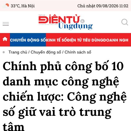
33°C,
Hà Nội
Chủ nhật 09/08/2026 11:02
CHUYỂN ĐỘNG SỐ
KINH TẾ SỐ
ĐIỆN TỬ TIÊU DÙNG
DOANH NGHIỆ
Trang chủ
Chuyển động số
Chính sách số
Chính phủ công bố 10
danh mục công nghệ
chiến lược: Công nghệ
số giữ vai trò trung
tâm