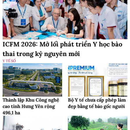
ICFM 2026: Mở lối phát triển Y học bào
thai trong kỷ nguyên mới
Y TẾ SỐ
Thành lập Khu Công nghệ
Bộ Y tế chưa cấp phép làm
cao tỉnh Hưng Yên rộng
đẹp bằng tế bào gốc người
496,1 ha