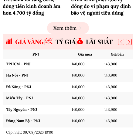
dòng tiền kinh doanh âm
đồng do vi phạm quy định
hơn 4.700 tỷ đồng
bảo vệ người tiêu dùng
Xem thêm
GIÁ VÀNG
TỶ GIÁ
LÃI SUẤT
PNJ
Giá mua
Giá bán
TPHCM - PNJ
140,000
143,900
Hà Nội - PNJ
140,000
143,900
Đà Nẵng - PNJ
140,000
143,900
Miền Tây - PNJ
140,000
143,900
Tây Nguyên - PNJ
140,000
143,900
Đông Nam Bộ - PNJ
140,000
143,900
Cập nhật: 09/08/2026 10:00