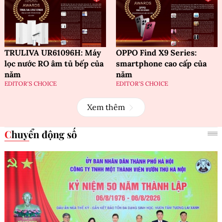
TRULIVA UR61096H: Máy
OPPO Find X9 Series:
lọc nước RO âm tủ bếp của
smartphone cao cấp của
năm
năm
EDITOR'S CHOICE
EDITOR'S CHOICE
Xem thêm
Chuyển động số