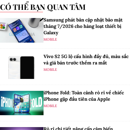
CÓ THỂ BẠN QUAN TÂM
Samsung phát bản cập nhật bảo mật
tháng 7/2026 cho hàng loạt thiết bị
Galaxy
MOBILE
Vivo S2 5G lộ cấu hình đầy đủ, màu sắc
và giá bán trước thềm ra mắt
MOBILE
iPhone Fold: Toàn cảnh rò rỉ về chiếc
iPhone gập đầu tiên của Apple
MOBILE
Rò rỉ chi tiết nâng cấp cảm biến