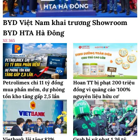
BYD Việt Nam khai trương Showroom
BYD HTA Hà Đông
XE 365
Petrolimex chi 11 tỷ đồng
Hoan TT bị phạt 200 triệu
mua phần mềm, dự phòng
đồng vì quảng cáo '100%
tồn kho tăng gấp 2,5 lần
nguyên liệu hữu cơ'
Vietbank lãi tăng 83%,
Grab bị xử phạt 1,36 tỷ