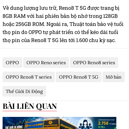
Về dung lượng lưu trữ, Reno8 T 5G được trang bị
8GB RAM với hai phiên bản bộ nhớ trong 128GB
hoặc 256GB ROM. Ngoài ra, Thuật toán bảo vệ tuổi
thọ pin do OPPO tự phát triển có thể kéo dài tuổi
thọ pin của Reno8 T 5G lên tới 1.600 chu kỳ sạc.
OPPO
OPPO Reno series
OPPO Reno8 series
OPPO Reno8 T series
OPPO Reno8 T 5G
Mở bán
Thế Giới Di Động
BÀI LIÊN QUAN