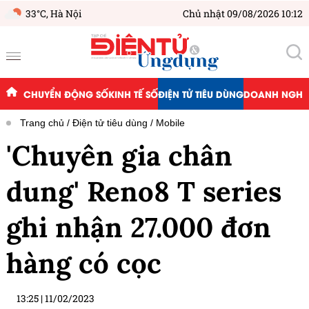
33°C,
Hà Nội
Chủ nhật 09/08/2026 10:12
CHUYỂN ĐỘNG SỐ
KINH TẾ SỐ
ĐIỆN TỬ TIÊU DÙNG
DOANH NGHIỆ
Trang chủ
Điện tử tiêu dùng
Mobile
'Chuyên gia chân
dung' Reno8 T series
ghi nhận 27.000 đơn
hàng có cọc
13:25
|
11/02/2023