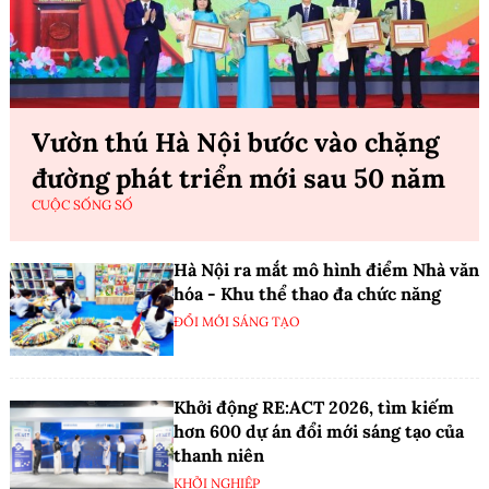
Vườn thú Hà Nội bước vào chặng
đường phát triển mới sau 50 năm
CUỘC SỐNG SỐ
Hà Nội ra mắt mô hình điểm Nhà văn
hóa - Khu thể thao đa chức năng
ĐỔI MỚI SÁNG TẠO
Khởi động RE:ACT 2026, tìm kiếm
hơn 600 dự án đổi mới sáng tạo của
thanh niên
KHỞI NGHIỆP