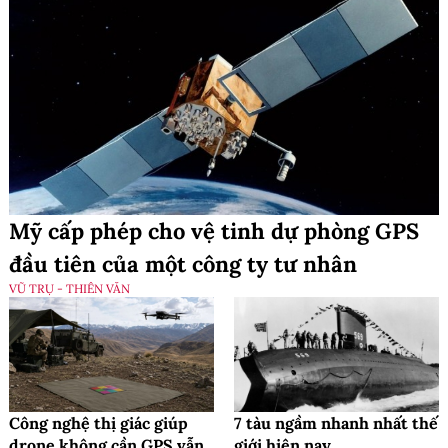
Mỹ cấp phép cho vệ tinh dự phòng GPS
đầu tiên của một công ty tư nhân
VŨ TRỤ - THIÊN VĂN
Công nghệ thị giác giúp
7 tàu ngầm nhanh nhất thế
drone không cần GPS vẫn
giới hiện nay