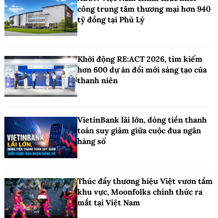
công trung tâm thương mại hơn 940
tỷ đồng tại Phủ Lý
Khởi động RE:ACT 2026, tìm kiếm
hơn 600 dự án đổi mới sáng tạo của
thanh niên
VietinBank lãi lớn, dòng tiền thanh
toán suy giảm giữa cuộc đua ngân
hàng số
Thúc đẩy thương hiệu Việt vươn tầm
khu vực, Moonfolks chính thức ra
mắt tại Việt Nam