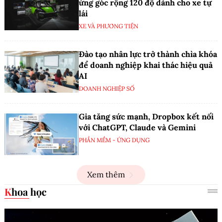
ứng góc rộng 120 độ dành cho xe tự
lái
XE VÀ PHƯƠNG TIỆN
Đào tạo nhân lực trở thành chìa khóa
để doanh nghiệp khai thác hiệu quả
AI
DOANH NGHIỆP SỐ
Gia tăng sức mạnh, Dropbox kết nối
với ChatGPT, Claude và Gemini
PHẦN MỀM - ỨNG DỤNG
Xem thêm
Khoa học