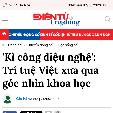
28°C,
Hà Nội
Thứ sáu 07/08/2026 17:18
CHUYỂN ĐỘNG SỐ
KINH TẾ SỐ
ĐIỆN TỬ TIÊU DÙNG
DOANH NGHIỆ
Trang chủ
Chuyển động số
Cuộc sống số
'Kì công diệu nghệ':
Trí tuệ Việt xưa qua
góc nhìn khoa học
23:45
|
24/05/2025
Gia Hân