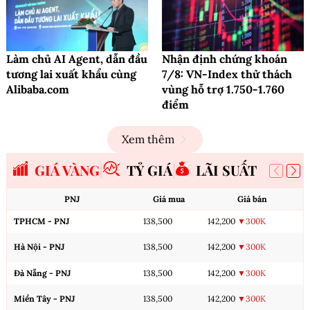
Làm chủ AI Agent, dẫn đầu
Nhận định chứng khoán
tương lai xuất khẩu cùng
7/8: VN-Index thử thách
Alibaba.com
vùng hỗ trợ 1.750-1.760
điểm
Xem thêm
GIÁ VÀNG
TỶ GIÁ
LÃI SUẤT
PNJ
Giá mua
Giá bán
TPHCM - PNJ
138,500
142,200
▼300K
Hà Nội - PNJ
138,500
142,200
▼300K
Đà Nẵng - PNJ
138,500
142,200
▼300K
Miền Tây - PNJ
138,500
142,200
▼300K