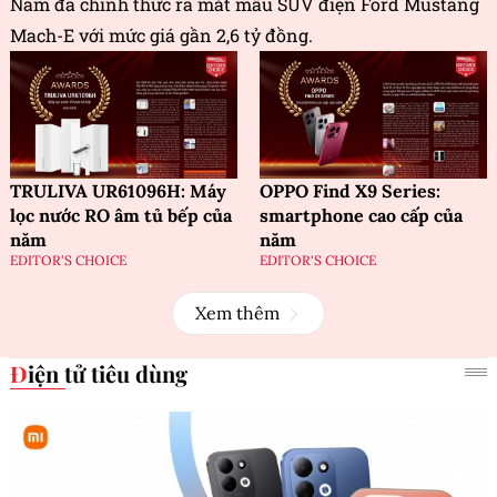
Nam đã chính thức ra mắt mẫu SUV điện Ford Mustang
Mach-E với mức giá gần 2,6 tỷ đồng.
TRULIVA UR61096H: Máy
OPPO Find X9 Series:
lọc nước RO âm tủ bếp của
smartphone cao cấp của
năm
năm
EDITOR'S CHOICE
EDITOR'S CHOICE
Xem thêm
Điện tử tiêu dùng