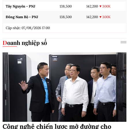
Tây Nguyên - PNJ
138,500
142,200
▼300K
Đông Nam Bộ - PNJ
138,500
142,200
▼300K
Cập nhật: 07/08/2026 17:00
Doanh nghiệp số
Công nghệ chiến lược mở đường cho