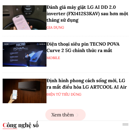
Đánh giá máy giặt LG AI DD 2.0
inverter (FX1412S3KAV) sau hơn một
tháng sử dụng
GIA DỤNG
Điện thoại siêu pin TECNO POVA
Curve 2 5G chính thức ra mắt
MOBILE
Định hình phong cách sống mới, LG
ra mắt điều hòa LG ARTCOOL AI Air
ĐIỆN TỬ TIÊU DÙNG
Xem thêm
Công nghệ số