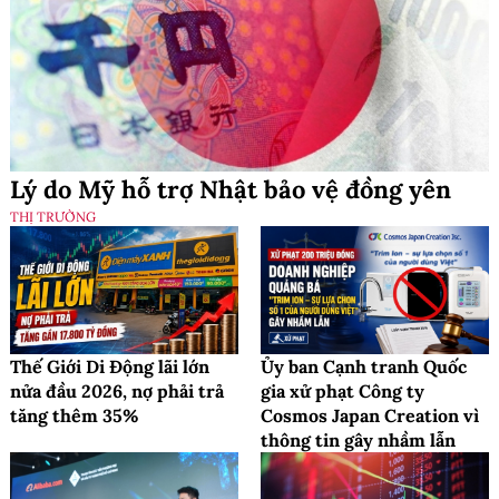
Lý do Mỹ hỗ trợ Nhật bảo vệ đồng yên
THỊ TRƯỜNG
Thế Giới Di Động lãi lớn
Ủy ban Cạnh tranh Quốc
nửa đầu 2026, nợ phải trả
gia xử phạt Công ty
tăng thêm 35%
Cosmos Japan Creation vì
thông tin gây nhầm lẫn