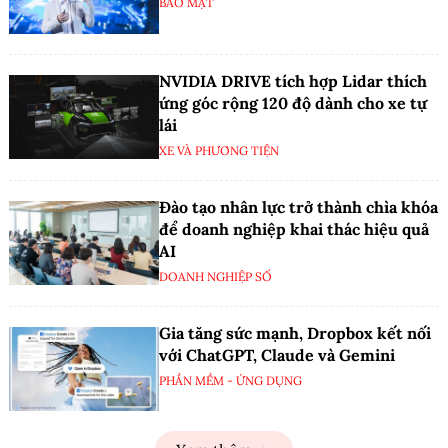
BẢO MẬT
NVIDIA DRIVE tích hợp Lidar thích
ứng góc rộng 120 độ dành cho xe tự
lái
XE VÀ PHƯƠNG TIỆN
Đào tạo nhân lực trở thành chìa khóa
để doanh nghiệp khai thác hiệu quả
AI
DOANH NGHIỆP SỐ
Gia tăng sức mạnh, Dropbox kết nối
với ChatGPT, Claude và Gemini
PHẦN MỀM - ỨNG DỤNG