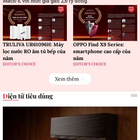
Mach-E với mức giá gần 2,6 tỷ đồng.
TRULIVA UR61096H: Máy
OPPO Find X9 Series:
lọc nước RO âm tủ bếp của
smartphone cao cấp của
năm
năm
EDITOR'S CHOICE
EDITOR'S CHOICE
Xem thêm
Điện tử tiêu dùng