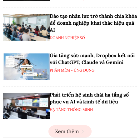
Đào tạo nhân lực trở thành chìa khóa
để doanh nghiệp khai thác hiệu quả
AI
DOANH NGHIỆP SỐ
Gia tăng sức mạnh, Dropbox kết nối
với ChatGPT, Claude và Gemini
PHẦN MỀM - ỨNG DỤNG
Phát triển hệ sinh thái hạ tầng số
phục vụ AI và kinh tế dữ liệu
HẠ TẦNG THÔNG MINH
Xem thêm