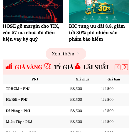
HOSE gỡ margin cho TIX,
BIC tung ưu đãi 8.8, giảm
còn 57 mã chưa đủ điều
tới 30% phí nhiều sản
kiện vay ký quỹ
phẩm bảo hiểm
Xem thêm
GIÁ VÀNG
TỶ GIÁ
LÃI SUẤT
PNJ
Giá mua
Giá bán
TPHCM - PNJ
138,500
142,500
Hà Nội - PNJ
138,500
142,500
Đà Nẵng - PNJ
138,500
142,500
Miền Tây - PNJ
138,500
142,500