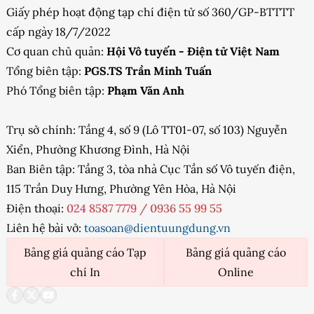
Giấy phép hoạt động tạp chí điện tử số 360/GP-BTTTT
cấp ngày 18/7/2022
Cơ quan chủ quản:
Hội Vô tuyến - Điện tử Việt Nam
Tổng biên tập:
PGS.TS Trần Minh Tuấn
Phó Tổng biên tập:
Phạm Văn Anh
Trụ sở chính: Tầng 4, số 9 (Lô TT01-07, số 103) Nguyễn
Xiển, Phường Khương Đình, Hà Nội
Ban Biên tập: Tầng 3, tòa nhà Cục Tần số Vô tuyến điện,
115 Trần Duy Hưng, Phường Yên Hòa, Hà Nội
Điện thoại:
024 8587 7779
/
0936 55 99 55
Liên hệ bài vở:
toasoan@dientuungdung.vn
Bảng giá quảng cáo Tạp
Bảng giá quảng cáo
chí In
Online