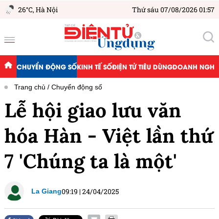
26°C,
Hà Nội
Thứ sáu 07/08/2026 01:57
CHUYỂN ĐỘNG SỐ
KINH TẾ SỐ
ĐIỆN TỬ TIÊU DÙNG
DOANH NGHIỆ
Trang chủ
Chuyển động số
Lễ hội giao lưu văn
hóa Hàn - Việt lần thứ
7 'Chúng ta là một'
09:19
|
24/04/2025
La Giang