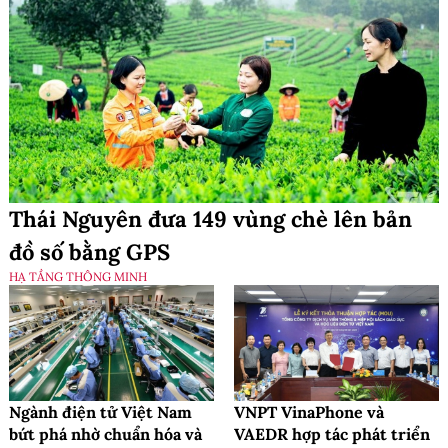
Thái Nguyên đưa 149 vùng chè lên bản
đồ số bằng GPS
HẠ TẦNG THÔNG MINH
Ngành điện tử Việt Nam
VNPT VinaPhone và
bứt phá nhờ chuẩn hóa và
VAEDR hợp tác phát triển