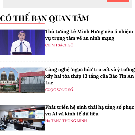
CÓ THỂ BẠN QUAN TÂM
Thủ tướng Lê Minh Hưng nêu 5 nhiệm
vụ trọng tâm về an ninh mạng
CHÍNH SÁCH SỐ
Công nghệ 'ngọc hóa' tro cốt và ý tưởng
xây hai tòa tháp 13 tầng của Bảo Tín An
Lạc
CUỘC SỐNG SỐ
Phát triển hệ sinh thái hạ tầng số phục
vụ AI và kinh tế dữ liệu
HẠ TẦNG THÔNG MINH