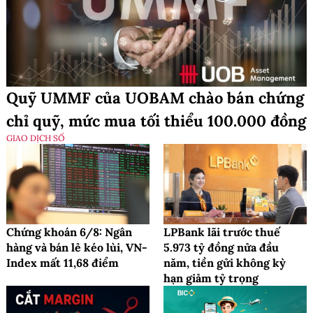
Quỹ UMMF của UOBAM chào bán chứng
chỉ quỹ, mức mua tối thiểu 100.000 đồng
GIAO DỊCH SỐ
Chứng khoán 6/8: Ngân
LPBank lãi trước thuế
hàng và bán lẻ kéo lùi, VN-
5.973 tỷ đồng nửa đầu
Index mất 11,68 điểm
năm, tiền gửi không kỳ
hạn giảm tỷ trọng