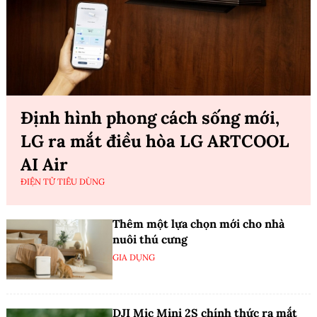
Định hình phong cách sống mới,
LG ra mắt điều hòa LG ARTCOOL
AI Air
ĐIỆN TỬ TIÊU DÙNG
Thêm một lựa chọn mới cho nhà
nuôi thú cưng
GIA DỤNG
DJI Mic Mini 2S chính thức ra mắt