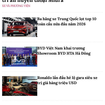
XE VÀ PHƯƠNG TIỆN
Ba hãng xe Trung Quốc lọt top 10
toàn cầu nửa đầu năm 2026
BYD Việt Nam khai trương
Showroom BYD HTA Hà Đông
Ronaldo lần đầu hé lộ gara siêu xe
trị giá hàng triệu USD