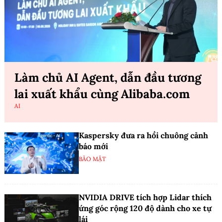
Làm chủ AI Agent, dẫn đầu tương
lai xuất khẩu cùng Alibaba.com
AI
Kaspersky đưa ra hồi chuông cảnh
báo mới
BẢO MẬT
NVIDIA DRIVE tích hợp Lidar thích
ứng góc rộng 120 độ dành cho xe tự
lái