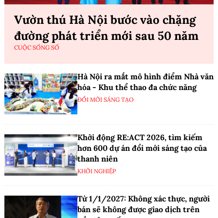
Vườn thú Hà Nội bước vào chặng
đường phát triển mới sau 50 năm
CUỘC SỐNG SỐ
Hà Nội ra mắt mô hình điểm Nhà văn
hóa - Khu thể thao đa chức năng
ĐỔI MỚI SÁNG TẠO
Khởi động RE:ACT 2026, tìm kiếm
hơn 600 dự án đổi mới sáng tạo của
thanh niên
KHỞI NGHIỆP
Từ 1/1/2027: Không xác thực, người
bán sẽ không được giao dịch trên