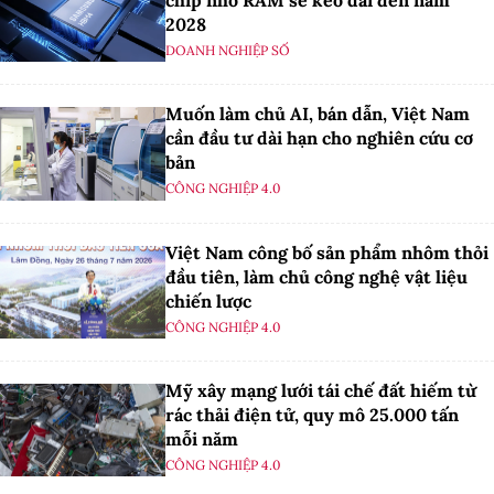
2028
DOANH NGHIỆP SỐ
Muốn làm chủ AI, bán dẫn, Việt Nam
cần đầu tư dài hạn cho nghiên cứu cơ
bản
CÔNG NGHIỆP 4.0
Việt Nam công bố sản phẩm nhôm thỏi
đầu tiên, làm chủ công nghệ vật liệu
chiến lược
CÔNG NGHIỆP 4.0
Mỹ xây mạng lưới tái chế đất hiếm từ
rác thải điện tử, quy mô 25.000 tấn
mỗi năm
CÔNG NGHIỆP 4.0