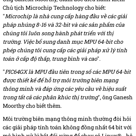
Chủ tịch Microchip Technology cho biết:
"
Microchip là nhà cung cấp hàng đầu về các giải
pháp nhúng 8-16 và 32-bit và các sản phẩm của
chúng tôi luôn song hành phát triển với thị
trường. Việc bổ sung danh mục MPU 64-bit cho
phép chúng tôi cung cấp các giải pháp xử lý tính
toán ở cấp độ thấp, trung bình và cao
".
"
PIC64GX là MPU đầu tiên trong số các MPU 64-bit
được thiết kế để hỗ trợ môi trường biên mạng
thông minh và đáp ứng các yêu cầu về hiệu suất
trong tất cả các phân khúc thị trường
", ông Ganesh
Moorthy cho biết thêm.
Môi trường biên mạng thông minh thường đòi hỏi
các giải pháp tính toán không đồng nhất 64 bit với
mô hình xử lý bất đối xứng để chạy cả Linux® - hệ