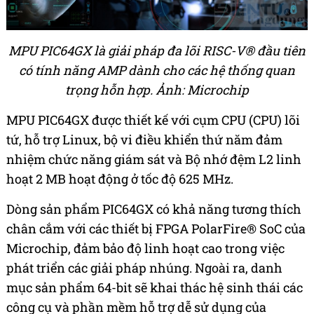
MPU PIC64GX là giải pháp đa lõi RISC-V® đầu tiên
có tính năng AMP dành cho các hệ thống quan
trọng hỗn hợp. Ảnh: Microchip
MPU PIC64GX được thiết kế với cụm CPU (CPU) lõi
tứ, hỗ trợ Linux, bộ vi điều khiển thứ năm đảm
nhiệm chức năng giám sát và Bộ nhớ đệm L2 linh
hoạt 2 MB hoạt động ở tốc độ 625 MHz.
Dòng sản phẩm PIC64GX có khả năng tương thích
chân cắm với các thiết bị FPGA PolarFire® SoC của
Microchip, đảm bảo độ linh hoạt cao trong việc
phát triển các giải pháp nhúng. Ngoài ra, danh
mục sản phẩm 64-bit sẽ khai thác hệ sinh thái các
công cụ và phần mềm hỗ trợ dễ sử dụng của