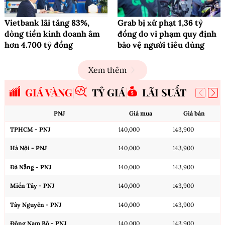
Vietbank lãi tăng 83%,
Grab bị xử phạt 1,36 tỷ
dòng tiền kinh doanh âm
đồng do vi phạm quy định
hơn 4.700 tỷ đồng
bảo vệ người tiêu dùng
Xem thêm
GIÁ VÀNG
TỶ GIÁ
LÃI SUẤT
PNJ
Giá mua
Giá bán
TPHCM - PNJ
140,000
143,900
Hà Nội - PNJ
140,000
143,900
Đà Nẵng - PNJ
140,000
143,900
Miền Tây - PNJ
140,000
143,900
Tây Nguyên - PNJ
140,000
143,900
Đông Nam Bộ - PNJ
140,000
143,900