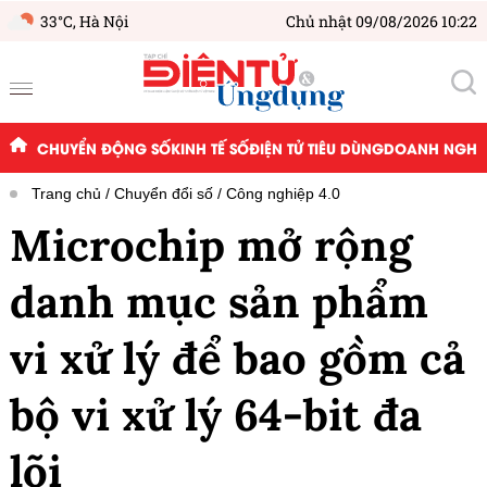
33°C,
Hà Nội
Chủ nhật 09/08/2026 10:22
CHUYỂN ĐỘNG SỐ
KINH TẾ SỐ
ĐIỆN TỬ TIÊU DÙNG
DOANH NGHIỆ
Trang chủ
Chuyển đổi số
Công nghiệp 4.0
Microchip mở rộng
danh mục sản phẩm
vi xử lý để bao gồm cả
bộ vi xử lý 64-bit đa
lõi