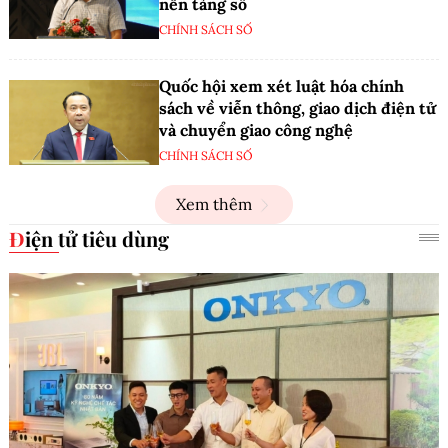
nền tảng số
CHÍNH SÁCH SỐ
Quốc hội xem xét luật hóa chính
sách về viễn thông, giao dịch điện tử
và chuyển giao công nghệ
CHÍNH SÁCH SỐ
Xem thêm
Điện tử tiêu dùng