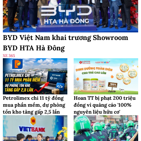
BYD Việt Nam khai trương Showroom
BYD HTA Hà Đông
XE 365
Petrolimex chi 11 tỷ đồng
Hoan TT bị phạt 200 triệu
mua phần mềm, dự phòng
đồng vì quảng cáo '100%
tồn kho tăng gấp 2,5 lần
nguyên liệu hữu cơ'