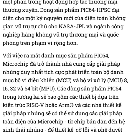
một phần trong hoạt động hợp tác thương mại
thường xuyên. Dòng sản phẩm PIC64-HPSC đại
diện cho một kỷ nguyên mới của điện toán không
gian vũ trụ tự chủ cho NASA-JPL và ngành công
nghiệp hàng không vũ trụ thương mại và quốc
phòng trên phạm vi rộng hơn.
Với việc ra mắt danh mục sản phẩm PIC64,
Microchip đã trở thành nhà cung cấp giải pháp
nhúng duy nhất tích cực phát triển toàn bộ danh
mục bộ vi điều khiển (MCU) và bộ vi xử lý (MCU) 8,
16, 32 và 64 bit (MPU). Các dòng sản phẩm PIC64
trong tương lai sẽ bao gồm các thiết bị dựa trên
kiến trúc RISC-V hoặc Arm® và các nhà thiết kế
giải pháp nhúng sẽ có thể sử dụng các giải pháp
toàn diện của Microchip - từ chip bán dẫn đến hệ
sinh thái nhúng - để thiết kế, gỡ lỗi và phê duyệt