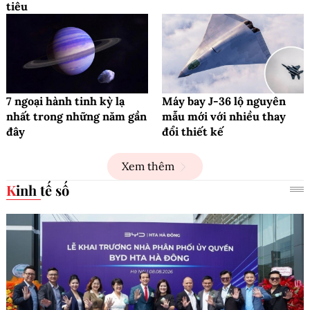
tiêu
7 ngoại hành tinh kỳ lạ
Máy bay J-36 lộ nguyên
nhất trong những năm gần
mẫu mới với nhiều thay
đây
đổi thiết kế
Xem thêm
Kinh tế số