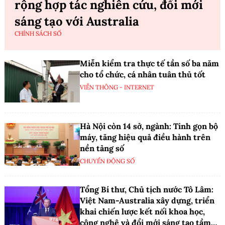
rộng hợp tác nghiên cứu, đổi mới
sáng tạo với Australia
CHÍNH SÁCH SỐ
Miễn kiểm tra thực tế tần số ba năm
cho tổ chức, cá nhân tuân thủ tốt
VIỄN THÔNG - INTERNET
Hà Nội còn 14 sở, ngành: Tinh gọn bộ
máy, tăng hiệu quả điều hành trên
nền tảng số
CHUYỂN ĐỘNG SỐ
Tổng Bí thư, Chủ tịch nước Tô Lâm:
Việt Nam-Australia xây dựng, triển
khai chiến lược kết nối khoa học,
công nghệ và đổi mới sáng tạo tầm