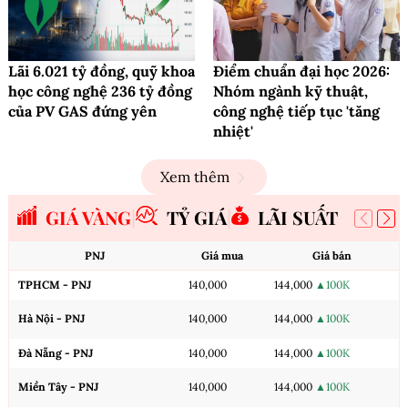
Lãi 6.021 tỷ đồng, quỹ khoa
Điểm chuẩn đại học 2026:
học công nghệ 236 tỷ đồng
Nhóm ngành kỹ thuật,
của PV GAS đứng yên
công nghệ tiếp tục 'tăng
nhiệt'
Xem thêm
GIÁ VÀNG
TỶ GIÁ
LÃI SUẤT
PNJ
Giá mua
Giá bán
TPHCM - PNJ
140,000
144,000
▲100K
Hà Nội - PNJ
140,000
144,000
▲100K
Đà Nẵng - PNJ
140,000
144,000
▲100K
Miền Tây - PNJ
140,000
144,000
▲100K