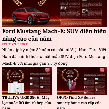
Ford Mustang Mach-E: SUV điện hiệu
năng cao của năm
EDITOR'S CHOICE
Nhân dịp kỷ niệm 30 năm có mặt tại Việt Nam, Ford Việt
Nam đã chính thức ra mắt mẫu SUV điện Ford Mustang
Mach-E với mức giá gần 2,6 tỷ đồng.
TRULIVA UR61096H: Máy
OPPO Find X9 Series:
lọc nước RO âm tủ bếp của
smartphone cao cấp của
năm
năm