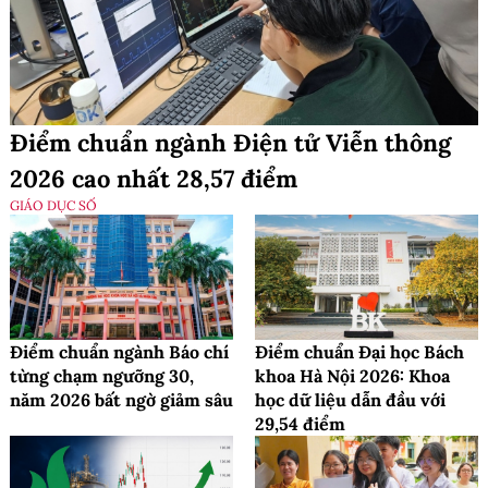
Điểm chuẩn ngành Điện tử Viễn thông
2026 cao nhất 28,57 điểm
GIÁO DỤC SỐ
Điểm chuẩn ngành Báo chí
Điểm chuẩn Đại học Bách
từng chạm ngưỡng 30,
khoa Hà Nội 2026: Khoa
năm 2026 bất ngờ giảm sâu
học dữ liệu dẫn đầu với
29,54 điểm