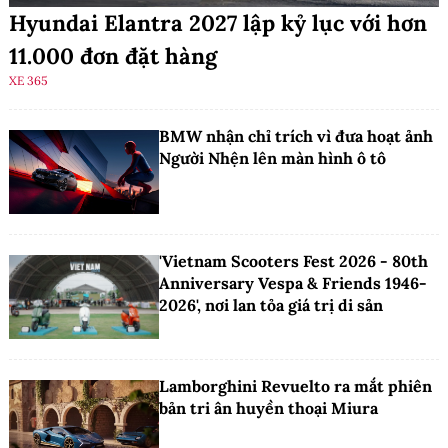
Hyundai Elantra 2027 lập kỷ lục với hơn
11.000 đơn đặt hàng
XE 365
BMW nhận chỉ trích vì đưa hoạt ảnh
Người Nhện lên màn hình ô tô
'Vietnam Scooters Fest 2026 - 80th
Anniversary Vespa & Friends 1946-
2026', nơi lan tỏa giá trị di sản
Lamborghini Revuelto ra mắt phiên
bản tri ân huyền thoại Miura