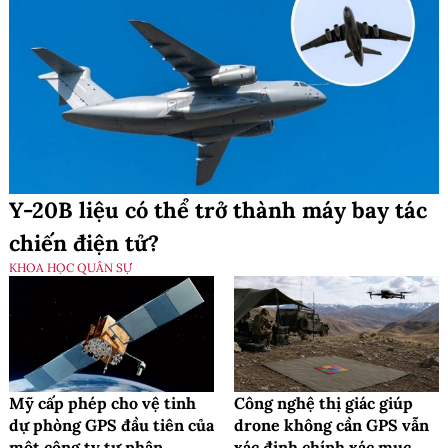
Y-20B liệu có thể trở thành máy bay tác
chiến điện tử?
KHOA HỌC QUÂN SỰ
Mỹ cấp phép cho vệ tinh
Công nghệ thị giác giúp
dự phòng GPS đầu tiên của
drone không cần GPS vẫn
một công ty tư nhân
xác định chính xác mục