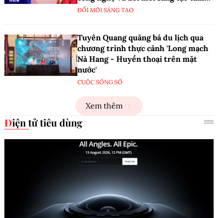
nhìn dài hạn
ĐỔI MỚI SÁNG TẠO
Tuyên Quang quảng bá du lịch qua
chương trình thực cảnh 'Long mạch
Nà Hang - Huyền thoại trên mặt
nước'
CUỘC SỐNG SỐ
Xem thêm
Điện tử tiêu dùng