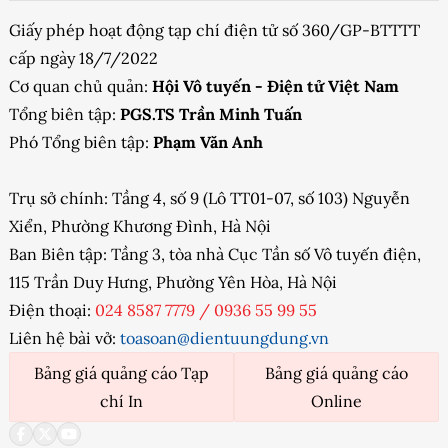
Giấy phép hoạt động tạp chí điện tử số 360/GP-BTTTT
cấp ngày 18/7/2022
Cơ quan chủ quản:
Hội Vô tuyến - Điện tử Việt Nam
Tổng biên tập:
PGS.TS Trần Minh Tuấn
Phó Tổng biên tập:
Phạm Văn Anh
Trụ sở chính: Tầng 4, số 9 (Lô TT01-07, số 103) Nguyễn
Xiển, Phường Khương Đình, Hà Nội
Ban Biên tập: Tầng 3, tòa nhà Cục Tần số Vô tuyến điện,
115 Trần Duy Hưng, Phường Yên Hòa, Hà Nội
Điện thoại:
024 8587 7779
/
0936 55 99 55
Liên hệ bài vở:
toasoan@dientuungdung.vn
Bảng giá quảng cáo Tạp
Bảng giá quảng cáo
chí In
Online