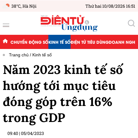
38°C,
Hà Nội
Thứ hai 10/08/2026 16:51
CHUYỂN ĐỘNG SỐ
KINH TẾ SỐ
ĐIỆN TỬ TIÊU DÙNG
DOANH NGHIỆ
Trang chủ
Kinh tế số
Năm 2023 kinh tế số
hướng tới mục tiêu
đóng góp trên 16%
trong GDP
09:40
|
05/04/2023