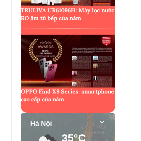
TRULIVA UR61096H: Máy lọc nước
RO âm tủ bếp của năm
OPPO Find X9 Series: smartphone
cao cấp của năm
Hà Nội
35°C