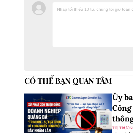
CÓ THỂ BẠN QUAN TÂM
Ủy ba
Công 
thông
THỊ TRƯỜN