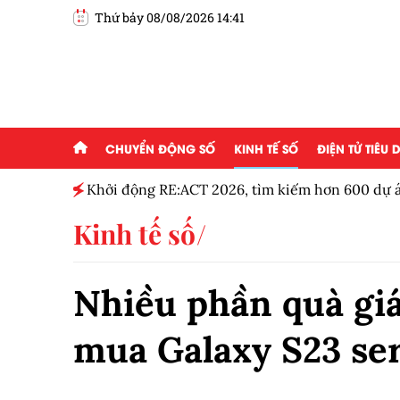
Thứ bảy 08/08/2026 14:41
CHUYỂN ĐỘNG SỐ
KINH TẾ SỐ
ĐIỆN TỬ TIÊU
g ai đam
Khởi động RE:ACT 2026, tìm kiếm hơn 600 dự á
thanh niên
Kinh tế số
Nhiều phần quà giá
mua Galaxy S23 ser