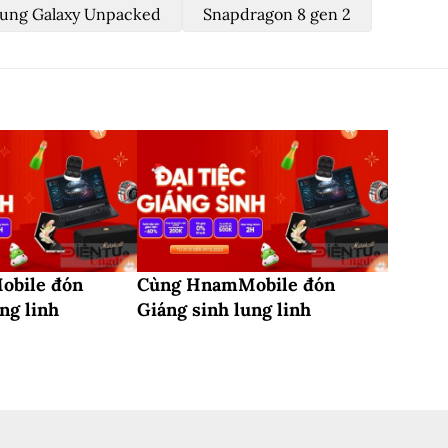
ung Galaxy Unpacked
Snapdragon 8 gen 2
bile đón
Cùng HnamMobile đón
ng linh
Giáng sinh lung linh