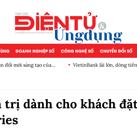
 DÙNG
DOANH NGHIỆP SỐ
CÔNG NGHỆ SỐ
CHUYỂN ĐỔI SỐ
n đổi mới sáng tạo của
VietinBank lãi lớn, dòng ti
số
 trị dành cho khách đặ
ies