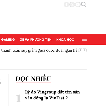
GAMING
XE VÀ PHƯƠNG TIỆN
KHOA HỌC
ền thanh toán suy giảm giữa cuộc đua ngân hàng
Thêm một
t
ĐỌC NHIỀU
Lý do Vingroup đặt tên sân
vận động là VinFast
2