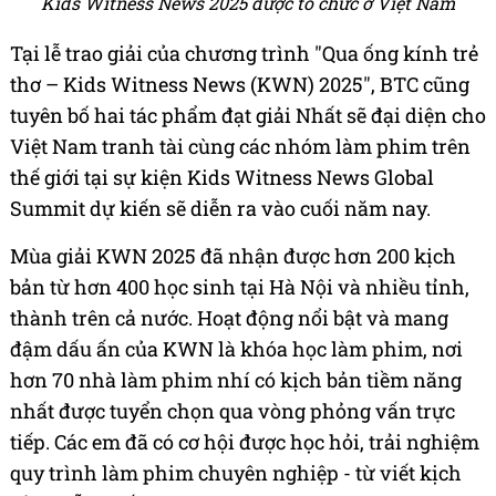
Kids Witness News 2025 được tổ chức ở Việt Nam
Tại lễ trao giải của chương trình "Qua ống kính trẻ
thơ – Kids Witness News (KWN) 2025", BTC cũng
tuyên bố hai tác phẩm đạt giải Nhất sẽ đại diện cho
Việt Nam tranh tài cùng các nhóm làm phim trên
thế giới tại sự kiện Kids Witness News Global
Summit dự kiến sẽ diễn ra vào cuối năm nay.
Mùa giải KWN 2025 đã nhận được hơn 200 kịch
bản từ hơn 400 học sinh tại Hà Nội và nhiều tỉnh,
thành trên cả nước. Hoạt động nổi bật và mang
đậm dấu ấn của KWN là khóa học làm phim, nơi
hơn 70 nhà làm phim nhí có kịch bản tiềm năng
nhất được tuyển chọn qua vòng phỏng vấn trực
tiếp. Các em đã có cơ hội được học hỏi, trải nghiệm
quy trình làm phim chuyên nghiệp - từ viết kịch