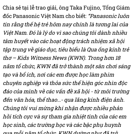
Chia sẻ tại lễ trao giải, ông Taka Fujino, Tổng Giám
đốc Panasonic Việt Nam cho biết:
“Panasonic luôn
tin rằng thế hệ trẻ hôm nay chính là tương lai của
Việt Nam. Đó là lý do vì sao chúng tôi dành nhiều
tâm huyết vào các hoạt động trách nhiệm xã hội
tập trung về giáo dục, tiêu biểu là Qua ống kính trẻ
thơ – Kids Witness News (KWN). Trong hơn 18
năm tổ chức, KWN đã trở thành một sân chơi sáng
tạo và bổ ích, nơi các em được học làm phim
chuyên nghiệp và thỏa sức thể hiện góc nhìn độc
đáo của mình về các vấn đề xã hội
-
từ môi trường
đến văn hóa, thể thao...
-
qua lăng kính điện ảnh.
Chúng tôi vui mừng khi nhận được nhiều phản
hồi tích cực và sự tham gia nhiệt tình của các em
học sinh, các trường học và các bậc phụ huynh
qua mỗi năm tổ chức. KWN dường như đã trở