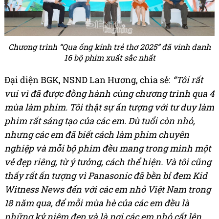
Chương trình “Qua ống kính trẻ thơ 2025” đã vinh danh
16 bộ phim xuất sắc nhất
Đại diện BGK, NSND Lan Hương, chia sẻ:
“Tôi rất
vui vì đã được đồng hành cùng chương trình qua 4
mùa làm phim. Tôi thật sự ấn tượng với tư duy làm
phim rất sáng tạo của các em. Dù tuổi còn nhỏ,
nhưng các em đã biết cách làm phim chuyên
nghiệp và mỗi bộ phim đều mang trong mình một
vẻ đẹp riêng, từ ý tưởng, cách thể hiện. Và tôi cũng
thấy rất ấn tượng vì Panasonic đã bền bỉ đem Kid
Witness News đến với các em nhỏ Việt Nam trong
18 năm qua, để mỗi mùa hè của các em đều là
những kỷ niệm đẹp và là nơi các em nhỏ cất lên