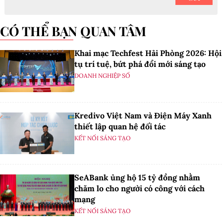
CÓ THỂ BẠN QUAN TÂM
Khai mạc Techfest Hải Phòng 2026: Hội
tụ trí tuệ, bứt phá đổi mới sáng tạo
DOANH NGHIỆP SỐ
Kredivo Việt Nam và Điện Máy Xanh
thiết lập quan hệ đối tác
KẾT NỐI SÁNG TẠO
SeABank ủng hộ 15 tỷ đồng nhằm
chăm lo cho người có công với cách
mạng
KẾT NỐI SÁNG TẠO