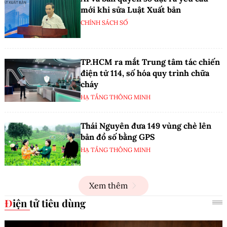
mới khi sửa Luật Xuất bản
CHÍNH SÁCH SỐ
TP.HCM ra mắt Trung tâm tác chiến
điện tử 114, số hóa quy trình chữa
cháy
HẠ TẦNG THÔNG MINH
Thái Nguyên đưa 149 vùng chè lên
bản đồ số bằng GPS
HẠ TẦNG THÔNG MINH
Xem thêm
Điện tử tiêu dùng