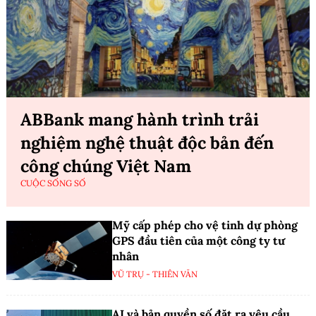
ABBank mang hành trình trải
nghiệm nghệ thuật độc bản đến
công chúng Việt Nam
CUỘC SỐNG SỐ
Mỹ cấp phép cho vệ tinh dự phòng
GPS đầu tiên của một công ty tư
nhân
VŨ TRỤ - THIÊN VĂN
AI và bản quyền số đặt ra yêu cầu