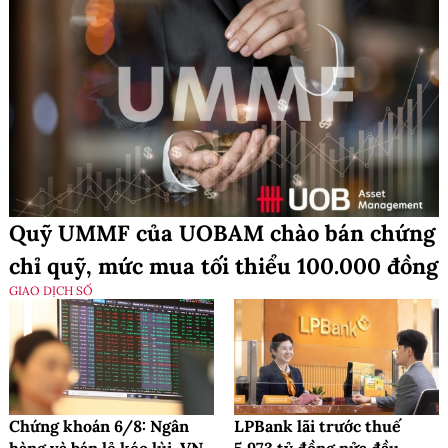
Quỹ UMMF của UOBAM chào bán chứng
chỉ quỹ, mức mua tối thiểu 100.000 đồng
GIAO DỊCH SỐ
Chứng khoán 6/8: Ngân
LPBank lãi trước thuế
hàng và bán lẻ kéo lùi, VN-
5.973 tỷ đồng nửa đầu