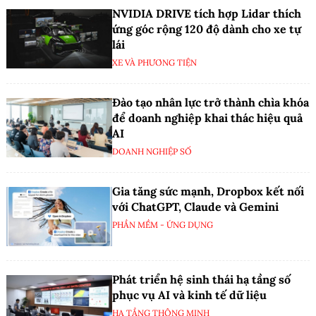
NVIDIA DRIVE tích hợp Lidar thích
ứng góc rộng 120 độ dành cho xe tự
lái
XE VÀ PHƯƠNG TIỆN
Đào tạo nhân lực trở thành chìa khóa
để doanh nghiệp khai thác hiệu quả
AI
DOANH NGHIỆP SỐ
Gia tăng sức mạnh, Dropbox kết nối
với ChatGPT, Claude và Gemini
PHẦN MỀM - ỨNG DỤNG
Phát triển hệ sinh thái hạ tầng số
phục vụ AI và kinh tế dữ liệu
HẠ TẦNG THÔNG MINH