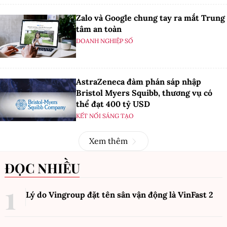
Zalo và Google chung tay ra mắt Trung
tâm an toàn
DOANH NGHIỆP SỐ
AstraZeneca đàm phán sáp nhập
Bristol Myers Squibb, thương vụ có
thể đạt 400 tỷ USD
KẾT NỐI SÁNG TẠO
Xem thêm
ĐỌC NHIỀU
Lý do Vingroup đặt tên sân vận động là VinFast
2