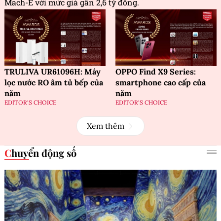
Mach-E với mức giá gần 2,6 tỷ đồng.
TRULIVA UR61096H: Máy
OPPO Find X9 Series:
lọc nước RO âm tủ bếp của
smartphone cao cấp của
năm
năm
EDITOR'S CHOICE
EDITOR'S CHOICE
Xem thêm
Chuyển động số