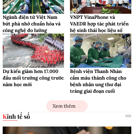
Ngành điện tử Việt Nam
VNPT VinaPhone và
bứt phá nhờ chuẩn hóa và
VAEDR hợp tác phát triển
công nghệ đo lường
hệ sinh thái học liệu số
Dự kiến giảm hơn 17.000
Bệnh viện Thanh Nhàn
đầu mối trường công trước
cầm máu thành công cho
năm học mới
bệnh nhân ung thư đại
tràng giai đoạn cuối
Xem thêm
Kinh tế số