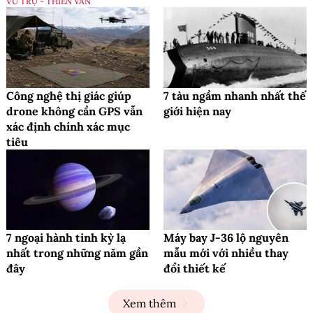
VŨ TRỤ - THIÊN VĂN
Công nghệ thị giác giúp
7 tàu ngầm nhanh nhất thế
drone không cần GPS vẫn
giới hiện nay
xác định chính xác mục
tiêu
7 ngoại hành tinh kỳ lạ
Máy bay J-36 lộ nguyên
nhất trong những năm gần
mẫu mới với nhiều thay
đây
đổi thiết kế
Xem thêm