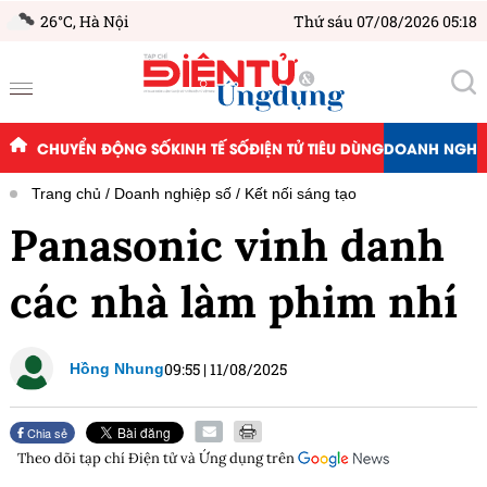
26°C,
Hà Nội
Thứ sáu 07/08/2026 05:18
CHUYỂN ĐỘNG SỐ
KINH TẾ SỐ
ĐIỆN TỬ TIÊU DÙNG
DOANH NGHIỆ
Trang chủ
Doanh nghiệp số
Kết nối sáng tạo
Panasonic vinh danh
các nhà làm phim nhí
09:55
|
11/08/2025
Hồng Nhung
Chia sẻ
Theo dõi tạp chí
Điện tử và Ứng dụng
trên