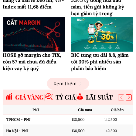
Index mất 11,68 điểm
năm, tiền gửi không kỳ
hạn giảm tỷ trọng
HOSE gỡ margin cho TIX,
BIC tung ưu đãi 8.8, giảm
còn 57 mã chưa đủ điều
tới 30% phí nhiều sản
kiện vay ký quỹ
phẩm bảo hiểm
Xem thêm
GIÁ VÀNG
TỶ GIÁ
LÃI SUẤT
PNJ
Giá mua
Giá bán
TPHCM - PNJ
138,500
142,500
Hà Nội - PNJ
138,500
142,500