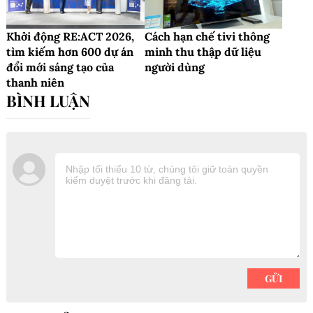
Khởi động RE:ACT 2026,
Cách hạn chế tivi thông
tìm kiếm hơn 600 dự án
minh thu thập dữ liệu
đổi mới sáng tạo của
người dùng
thanh niên