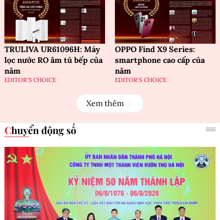
TRULIVA UR61096H: Máy
OPPO Find X9 Series:
lọc nước RO âm tủ bếp của
smartphone cao cấp của
năm
năm
EDITOR'S CHOICE
EDITOR'S CHOICE
Xem thêm
Chuyển động số