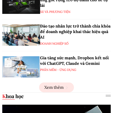
lái
XE VÀ PHƯƠNG TIỆN
Đào tạo nhân lực trở thành chìa khóa
để doanh nghiệp khai thác hiệu quả
AI
DOANH NGHIỆP SỐ
Gia tăng sức mạnh, Dropbox kết nối
với ChatGPT, Claude và Gemini
PHẦN MỀM - ỨNG DỤNG
Xem thêm
Khoa học