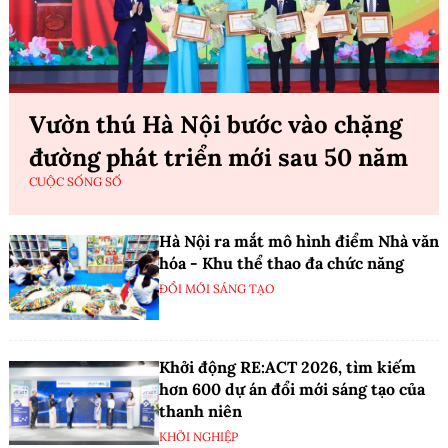
Vườn thú Hà Nội bước vào chặng
đường phát triển mới sau 50 năm
CUỘC SỐNG SỐ
Hà Nội ra mắt mô hình điểm Nhà văn
hóa - Khu thể thao đa chức năng
ĐỔI MỚI SÁNG TẠO
Khởi động RE:ACT 2026, tìm kiếm
hơn 600 dự án đổi mới sáng tạo của
thanh niên
KHỞI NGHIỆP