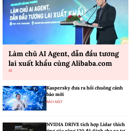
Làm chủ AI Agent, dẫn đầu tương
lai xuất khẩu cùng Alibaba.com
AI
Kaspersky đưa ra hồi chuông cảnh
báo mới
BẢO MẬT
NVIDIA DRIVE tích hợp Lidar thích
ứng góc rộng 120 độ dành cho xe tự