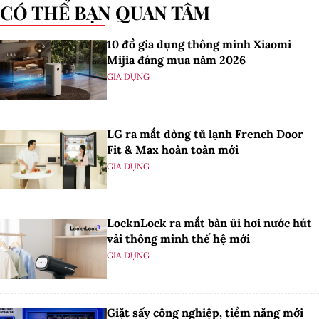
CÓ THỂ BẠN QUAN TÂM
10 đồ gia dụng thông minh Xiaomi
Mijia đáng mua năm 2026
GIA DỤNG
LG ra mắt dòng tủ lạnh French Door
Fit & Max hoàn toàn mới
GIA DỤNG
LocknLock ra mắt bàn ủi hơi nước hút
vải thông minh thế hệ mới
GIA DỤNG
Giặt sấy công nghiệp, tiềm năng mới