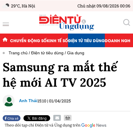
29°C,
Hà Nội
Chủ nhật 09/08/2026 00:06
CHUYỂN ĐỘNG SỐ
KINH TẾ SỐ
ĐIỆN TỬ TIÊU DÙNG
DOANH NGHIỆ
Trang chủ
Điện tử tiêu dùng
Gia dụng
Samsung ra mắt thế
hệ mới AI TV 2025
15:10
|
01/04/2025
Anh Thái
Chia sẻ
Theo dõi tạp chí
Điện tử và Ứng dụng
trên