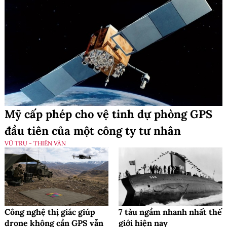
Mỹ cấp phép cho vệ tinh dự phòng GPS
đầu tiên của một công ty tư nhân
VŨ TRỤ - THIÊN VĂN
Công nghệ thị giác giúp
7 tàu ngầm nhanh nhất thế
drone không cần GPS vẫn
giới hiện nay