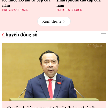
lọc nước RO âm tủ bếp của
smartphone cao cấp của
năm
năm
EDITOR'S CHOICE
EDITOR'S CHOICE
Xem thêm
Chuyển động số