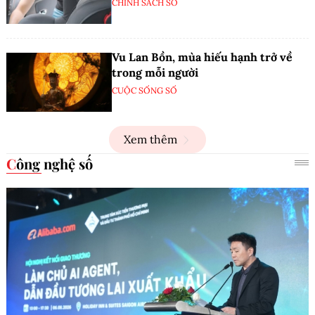
CHÍNH SÁCH SỐ
Vu Lan Bồn, mùa hiếu hạnh trở về
trong mỗi người
CUỘC SỐNG SỐ
Xem thêm
Công nghệ số