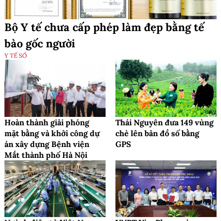
Bộ Y tế chưa cấp phép làm đẹp bằng tế
bào gốc người
Y TẾ SỐ
Hoàn thành giải phóng
Thái Nguyên đưa 149 vùng
mặt bằng và khởi công dự
chè lên bản đồ số bằng
án xây dựng Bệnh viện
GPS
Mắt thành phố Hà Nội