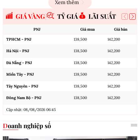
Xem thêm
GIÁ VÀNG
TỶ GIÁ
LÃI SUẤT
PNJ
Giá mua
Giá bán
TPHCM - PNJ
138,500
142,200
Hà Nội - PNJ
138,500
142,200
Đà Nẵng - PNJ
138,500
142,200
Miền Tây - PNJ
138,500
142,200
Tây Nguyên - PNJ
138,500
142,200
Đông Nam Bộ - PNJ
138,500
142,200
Cập nhật: 08/08/2026 06:45
Doanh nghiệp số