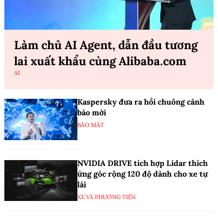
Làm chủ AI Agent, dẫn đầu tương
lai xuất khẩu cùng Alibaba.com
AI
Kaspersky đưa ra hồi chuông cảnh
báo mới
BẢO MẬT
NVIDIA DRIVE tích hợp Lidar thích
ứng góc rộng 120 độ dành cho xe tự
lái
XE VÀ PHƯƠNG TIỆN