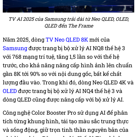
TV AI 2025 của Samsung trải dài từ Neo QLED, OLED,
QLED đến The Frame
Năm 2025, dòng
TV Neo QLED 8K
mới của
Samsung
được trang bị bộ xử lý AI NQ8 thế hệ 3
với 768 mạng trí tuệ, tăng 1,5 lần so với thế hệ
trước, cho khả năng nâng cấp hình ảnh lên chuẩn
gần 8K tới 90% so với nội dung gốc, bất kể chất
lượng đầu vào. Trong khi đó, dòng Neo QLED 4K và
OLED
được trang bị bộ xử lý AI NQ4 thế hệ 3 và
dòng QLED cũng được nâng cấp với bộ xử lý AI.
Công nghệ Color Booster Pro sử dụng AI để phân
tích từng khung hình, tái tạo màu sắc trung thực
và sống động, giữ trọn tinh thần nguyên bản của