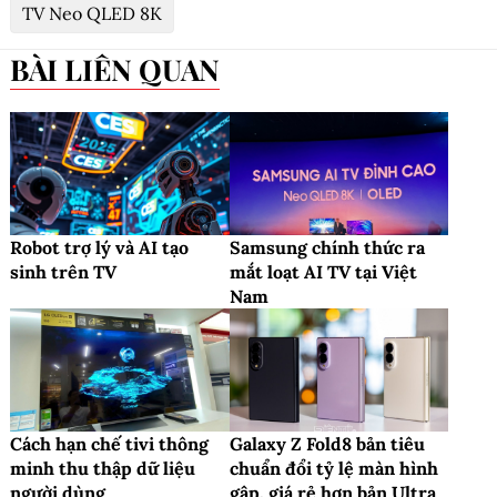
TV Neo QLED 8K
BÀI LIÊN QUAN
Robot trợ lý và AI tạo
Samsung chính thức ra
sinh trên TV
mắt loạt AI TV tại Việt
Nam
Cách hạn chế tivi thông
Galaxy Z Fold8 bản tiêu
minh thu thập dữ liệu
chuẩn đổi tỷ lệ màn hình
người dùng
gập, giá rẻ hơn bản Ultra