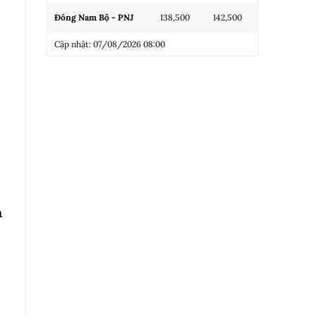
Đông Nam Bộ - PNJ
138,500
142,500
N.Tròn, 3A, 
Cập nhật: 07/08/2026 08:00
NL 99.99
Nhẫn Tròn T
Trang sức 9
Trang sức 9
Cập nhật: 0
h