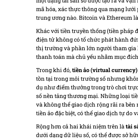
một dạng tài sản số được tạo ra và vận
mã hóa, xác thực thông qua mạng lưới
trung ương nào. Bitcoin và Ethereum l
Khác với tiền truyền thống (tiền pháp 
điện tử không có tổ chức phát hành đứn
thị trường và phần lớn người tham gia
thanh toán mà chủ yếu nhằm mục đích đ
Trong khi đó,
tiền ảo (virtual currency)
tồn tại trong môi trường số nhưng khôn
dụ như điểm thưởng trong trò chơi trực
số nền tảng thương mại. Những loại tiề
và không thể giao dịch rộng rãi ra bên 
tiền ảo đặc biệt, có thể giao dịch tự do
Rộng hơn cả hai khái niệm trên là
tài s
dưới dạng dữ liệu số, có thể được sở 