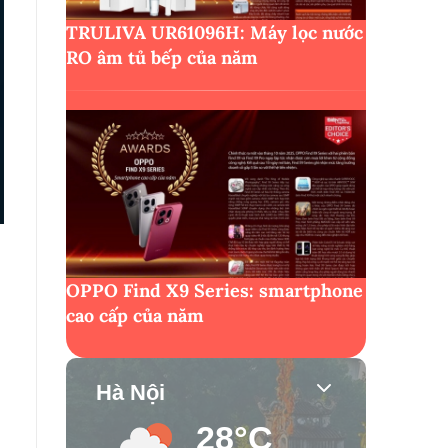
TRULIVA UR61096H: Máy lọc nước
RO âm tủ bếp của năm
OPPO Find X9 Series: smartphone
cao cấp của năm
Hà Nội
28°C