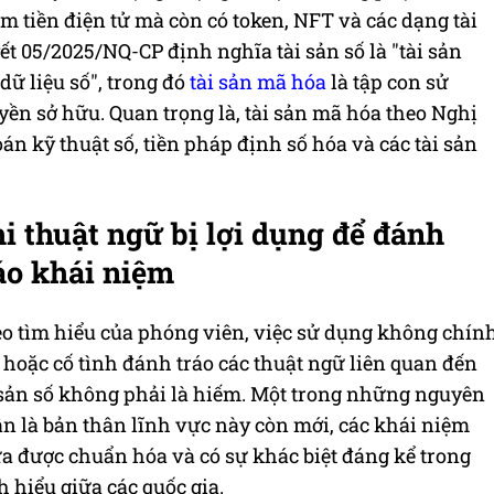
ồm tiền điện tử mà còn có token, NFT và các dạng tài
t 05/2025/NQ-CP định nghĩa tài sản số là "tài sản
dữ liệu số", trong đó
tài sản mã hóa
là tập con sử
ền sở hữu. Quan trọng là, tài sản mã hóa theo Nghị
án kỹ thuật số, tiền pháp định số hóa và các tài sản
i thuật ngữ bị lợi dụng để đánh
áo khái niệm
o tìm hiểu của phóng viên, việc sử dụng không chín
 hoặc cố tình đánh tráo các thuật ngữ liên quan đến
 sản số không phải là hiếm. Một trong những nguyên
n là bản thân lĩnh vực này còn mới, các khái niệm
a được chuẩn hóa và có sự khác biệt đáng kể trong
h hiểu giữa các quốc gia.