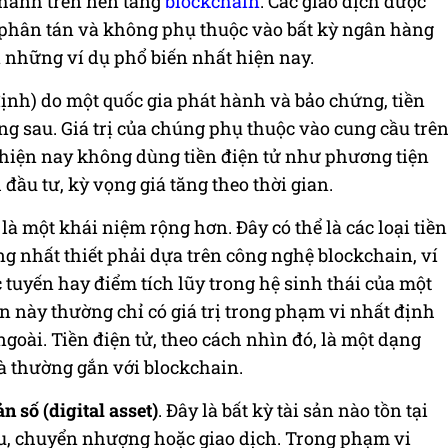
 hành trên nền tảng
blockchain
. Các giao dịch được
 phân tán và không phụ thuộc vào bất kỳ ngân hàng
à những ví dụ phổ biến nhất hiện nay.
định) do một quốc gia phát hành và bảo chứng, tiền
g sau. Giá trị của chúng phụ thuộc vào cung cầu trê
 hiện nay không dùng tiền điện tử như phương tiện
ầu tư, kỳ vọng giá tăng theo thời gian.
là một khái niệm rộng hơn. Đây có thể là các loại tiền
g nhất thiết phải dựa trên công nghệ blockchain, ví
 tuyến hay điểm tích lũy trong hệ sinh thái của một
n này thường chỉ có giá trị trong phạm vi nhất định
ngoài. Tiền điện tử, theo cách nhìn đó, là một dạng
 và thường gắn với blockchain.
ản số (digital asset)
. Đây là bất kỳ tài sản nào tồn tại
hữu, chuyển nhượng hoặc giao dịch. Trong phạm vi