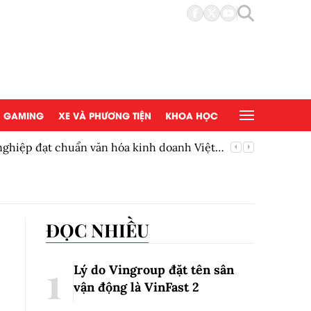
GAMING
XE VÀ PHƯƠNG TIỆN
KHOA HỌC
ghiệp đạt chuẩn văn hóa kinh doanh Việt
Quỹ UMM
100.000
ĐỌC NHIỀU
Lý do Vingroup đặt tên sân
vận động là VinFast
2