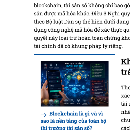
blockchain, tài sản số không chỉ bao g
sản được mã hóa khác. Điều 3 Nghị quyế
theo Bộ luật Dân sự thể hiện dưới dạng 
dụng công nghệ mã hóa để xác thực quy
quyết này loại trừ hoàn toàn chứng kho
tài chính đã có khung pháp lý riêng.
Kh
tr
The
xác
tài
nhâ
Blockchain là gì và vì
chư
sao là nền tảng của toàn bộ
các
thị trường tài sản số?