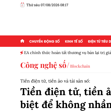
Thứ sáu 07/08/2026 08:17
CHUYỂN ĐỘNG SỐ
KINH TẾ SỐ
ĐIỆN TỬ TIÊU
0-1.760
EA chính thức hoàn tất thương vụ bán lại trị gi
Công nghệ số
Blockchain
Tiền điện tử, tiền ảo và tài sản số:
Tiền điện tử, tiền 
biệt để không nhầm