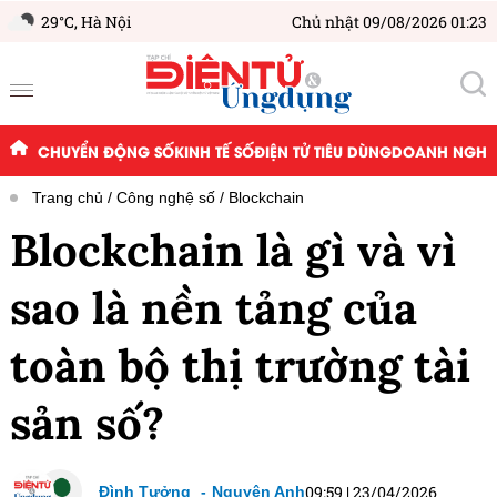
29°C,
Hà Nội
Chủ nhật 09/08/2026 01:23
CHUYỂN ĐỘNG SỐ
KINH TẾ SỐ
ĐIỆN TỬ TIÊU DÙNG
DOANH NGHIỆ
Trang chủ
Công nghệ số
Blockchain
Blockchain là gì và vì
sao là nền tảng của
toàn bộ thị trường tài
sản số?
09:59
|
23/04/2026
Đình Tưởng
Nguyên Anh