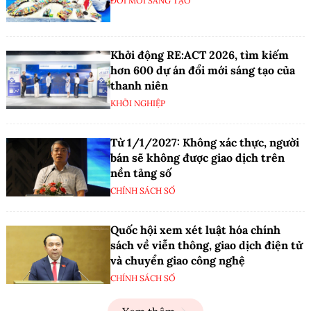
ĐỔI MỚI SÁNG TẠO
Khởi động RE:ACT 2026, tìm kiếm
hơn 600 dự án đổi mới sáng tạo của
thanh niên
KHỞI NGHIỆP
Từ 1/1/2027: Không xác thực, người
bán sẽ không được giao dịch trên
nền tảng số
CHÍNH SÁCH SỐ
Quốc hội xem xét luật hóa chính
sách về viễn thông, giao dịch điện tử
và chuyển giao công nghệ
CHÍNH SÁCH SỐ