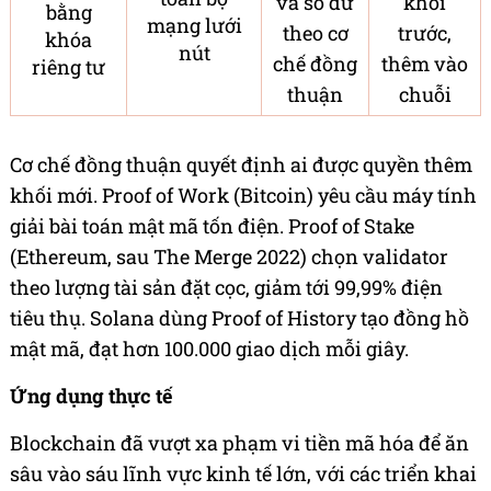
và số dư
khối
bằng
mạng lưới
theo cơ
trước,
khóa
nút
chế đồng
thêm vào
riêng tư
thuận
chuỗi
Cơ chế đồng thuận quyết định ai được quyền thêm
khối mới. Proof of Work (Bitcoin) yêu cầu máy tính
giải bài toán mật mã tốn điện. Proof of Stake
(Ethereum, sau The Merge 2022) chọn validator
theo lượng tài sản đặt cọc, giảm tới 99,99% điện
tiêu thụ. Solana dùng Proof of History tạo đồng hồ
mật mã, đạt hơn 100.000 giao dịch mỗi giây.
Ứng dụng thực tế
Blockchain đã vượt xa phạm vi tiền mã hóa để ăn
sâu vào sáu lĩnh vực kinh tế lớn, với các triển khai