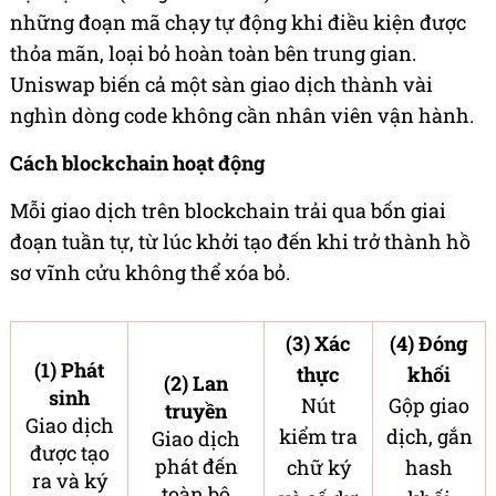
những đoạn mã chạy tự động khi điều kiện được
thỏa mãn, loại bỏ hoàn toàn bên trung gian.
Uniswap biến cả một sàn giao dịch thành vài
nghìn dòng code không cần nhân viên vận hành.
Cách blockchain hoạt động
Mỗi giao dịch trên blockchain trải qua bốn giai
đoạn tuần tự, từ lúc khởi tạo đến khi trở thành hồ
sơ vĩnh cửu không thể xóa bỏ.
(3) Xác
(4) Đóng
(1) Phát
thực
khối
(2) Lan
sinh
Nút
Gộp giao
truyền
Giao dịch
kiểm tra
dịch, gắn
Giao dịch
được tạo
phát đến
chữ ký
hash
ra và ký
toàn bộ