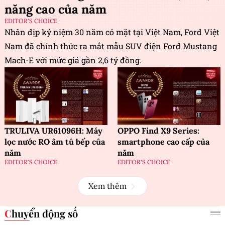
năng cao của năm
EDITOR'S CHOICE
Nhân dịp kỷ niệm 30 năm có mặt tại Việt Nam, Ford Việt
Nam đã chính thức ra mắt mẫu SUV điện Ford Mustang
Mach-E với mức giá gần 2,6 tỷ đồng.
TRULIVA UR61096H: Máy
OPPO Find X9 Series:
lọc nước RO âm tủ bếp của
smartphone cao cấp của
năm
năm
EDITOR'S CHOICE
EDITOR'S CHOICE
Xem thêm
Chuyển động số