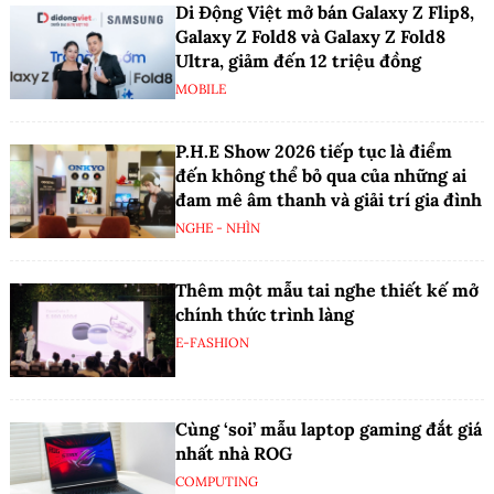
Di Động Việt mở bán Galaxy Z Flip8,
Galaxy Z Fold8 và Galaxy Z Fold8
Ultra, giảm đến 12 triệu đồng
MOBILE
P.H.E Show 2026 tiếp tục là điểm
đến không thể bỏ qua của những ai
đam mê âm thanh và giải trí gia đình
NGHE - NHÌN
Thêm một mẫu tai nghe thiết kế mở
chính thức trình làng
E-FASHION
Cùng ‘soi’ mẫu laptop gaming đắt giá
nhất nhà ROG
COMPUTING