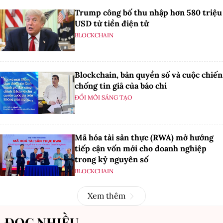
Trump công bố thu nhập hơn 580 triệu
USD từ tiền điện tử
BLOCKCHAIN
Blockchain, bản quyền số và cuộc chiến
chống tin giả của báo chí
ĐỔI MỚI SÁNG TẠO
Mã hóa tài sản thực (RWA) mở hướng
tiếp cận vốn mới cho doanh nghiệp
trong kỷ nguyên số
BLOCKCHAIN
Xem thêm
ĐỌC NHIỀU