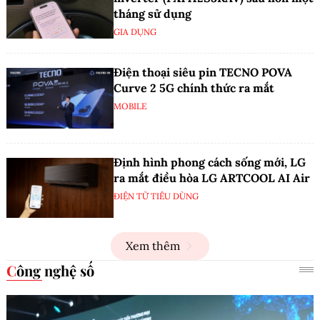
tháng sử dụng
GIA DỤNG
Điện thoại siêu pin TECNO POVA
Curve 2 5G chính thức ra mắt
MOBILE
Định hình phong cách sống mới, LG
ra mắt điều hòa LG ARTCOOL AI Air
ĐIỆN TỬ TIÊU DÙNG
Xem thêm
Công nghệ số