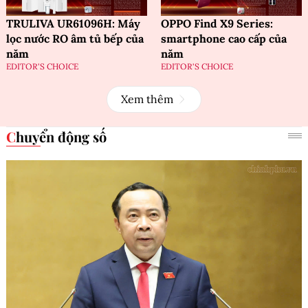
TRULIVA UR61096H: Máy
OPPO Find X9 Series:
lọc nước RO âm tủ bếp của
smartphone cao cấp của
năm
năm
EDITOR'S CHOICE
EDITOR'S CHOICE
Xem thêm
Chuyển động số