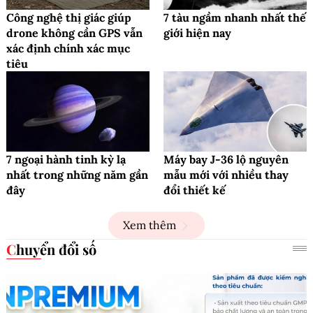
Công nghệ thị giác giúp
7 tàu ngầm nhanh nhất thế
drone không cần GPS vẫn
giới hiện nay
xác định chính xác mục
tiêu
7 ngoại hành tinh kỳ lạ
Máy bay J-36 lộ nguyên
nhất trong những năm gần
mẫu mới với nhiều thay
đây
đổi thiết kế
Xem thêm
Chuyển đổi số