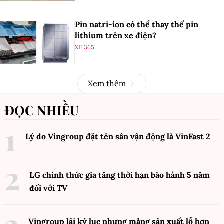
Pin natri-ion có thể thay thế pin
lithium trên xe điện?
XE 365
Xem thêm
ĐỌC NHIỀU
Lý do Vingroup đặt tên sân vận động là VinFast
2
LG chính thức gia tăng thời hạn bảo hành 5 năm
đối với TV
Vingroup lãi kỷ lục nhưng mảng sản xuất lỗ hơn