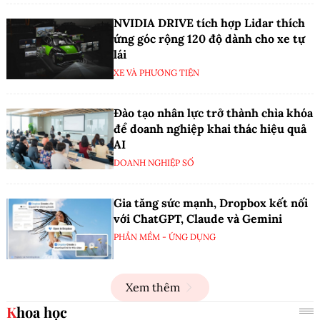
NVIDIA DRIVE tích hợp Lidar thích
ứng góc rộng 120 độ dành cho xe tự
lái
XE VÀ PHƯƠNG TIỆN
Đào tạo nhân lực trở thành chìa khóa
để doanh nghiệp khai thác hiệu quả
AI
DOANH NGHIỆP SỐ
Gia tăng sức mạnh, Dropbox kết nối
với ChatGPT, Claude và Gemini
PHẦN MỀM - ỨNG DỤNG
Xem thêm
Khoa học