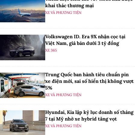
khai thác thương mại
XE VÀ PHƯƠNG TIỆN
Volkswagen ID. Era 9X nhận cọc tại
Việt Nam, giá bán dưới 3 tỷ đồng
XE 365
Trung Quốc ban hành tiêu chuẩn pin
xe điện mới, sai số hiển thị không vượt
5%
XE VÀ PHƯƠNG TIỆN
Hyundai, Kia lập kỷ lục doanh số tháng
7 tại Mỹ nhờ xe hybrid tăng vọt
XE VÀ PHƯƠNG TIỆN