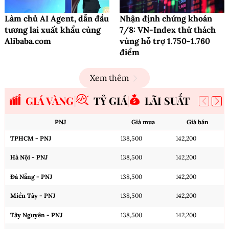
Làm chủ AI Agent, dẫn đầu
Nhận định chứng khoán
tương lai xuất khẩu cùng
7/8: VN-Index thử thách
Alibaba.com
vùng hỗ trợ 1.750-1.760
điểm
Xem thêm
GIÁ VÀNG
TỶ GIÁ
LÃI SUẤT
PNJ
Giá mua
Giá bán
TPHCM - PNJ
138,500
142,200
Hà Nội - PNJ
138,500
142,200
Đà Nẵng - PNJ
138,500
142,200
Miền Tây - PNJ
138,500
142,200
Tây Nguyên - PNJ
138,500
142,200