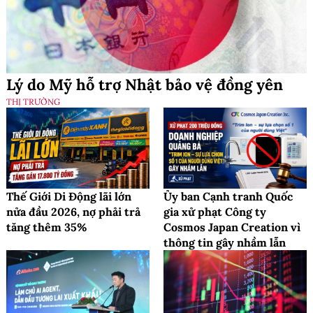
Lý do Mỹ hỗ trợ Nhật bảo vệ đồng yên
THỊ TRƯỜNG
Thế Giới Di Động lãi lớn
Ủy ban Cạnh tranh Quốc
nửa đầu 2026, nợ phải trả
gia xử phạt Công ty
tăng thêm 35%
Cosmos Japan Creation vì
thông tin gây nhầm lẫn