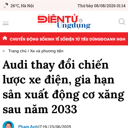
26°C,
Hà Nội
Thứ bảy 08/08/2026 01:14
CHUYỂN ĐỘNG SỐ
KINH TẾ SỐ
ĐIỆN TỬ TIÊU DÙNG
DOANH NGHIỆ
Trang chủ
Xe và phương tiện
Audi thay đổi chiến
lược xe điện, gia hạn
sản xuất động cơ xăng
sau năm 2033
17:19
|
23/06/2025
Phạm Anh