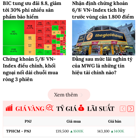
BIC tung ưu đãi 8.8, giảm
Nhận định chứng khoán
tới 30% phí nhiều sản
6/8: VN-Index tích lũy
phẩm bảo hiểm
trước vùng cản 1.800 điểm
Chứng khoán 5/8: VN-
Đằng sau mức lãi nghìn tỷ
Index điều chỉnh, khối
của MWG là những tín
ngoại nối dài chuỗi mua
hiệu tài chính nào?
ròng 3 phiên
Xem thêm
GIÁ VÀNG
TỶ GIÁ
LÃI SUẤT
PNJ
Giá mua
Giá bán
TPHCM - PNJ
139,500
▲1600K
143,100
▲1400K