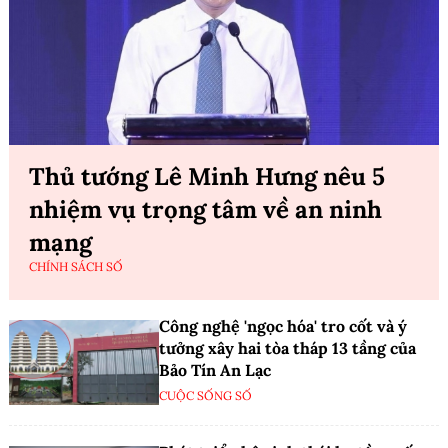
Thủ tướng Lê Minh Hưng nêu 5
nhiệm vụ trọng tâm về an ninh
mạng
CHÍNH SÁCH SỐ
Công nghệ 'ngọc hóa' tro cốt và ý
tưởng xây hai tòa tháp 13 tầng của
Bảo Tín An Lạc
CUỘC SỐNG SỐ