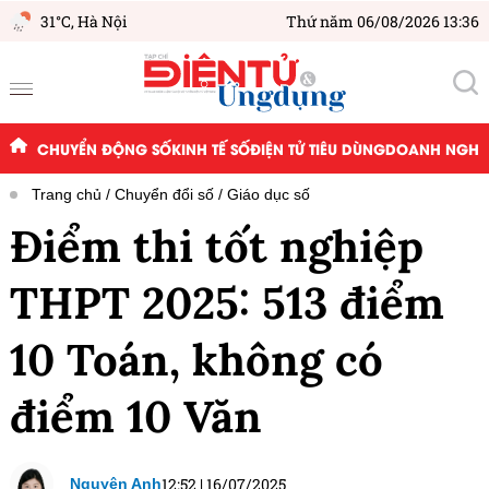
31°C,
Hà Nội
Thứ năm 06/08/2026 13:36
CHUYỂN ĐỘNG SỐ
KINH TẾ SỐ
ĐIỆN TỬ TIÊU DÙNG
DOANH NGHIỆ
Trang chủ
Chuyển đổi số
Giáo dục số
Điểm thi tốt nghiệp
THPT 2025: 513 điểm
10 Toán, không có
điểm 10 Văn
12:52
|
16/07/2025
Nguyên Anh