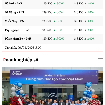
Hà Nội - PNJ
139,500
▲1600K
143,100
▲1400K
Đà Nẵng - PNJ
139,500
▲1600K
143,100
▲1400K
Miền Tây - PNJ
139,500
▲1600K
143,100
▲1400K
Tây Nguyên - PNJ
139,500
▲1600K
143,100
▲1400K
Đông Nam Bộ - PNJ
139,500
▲1600K
143,100
▲1400K
Cập nhật: 06/08/2026 13:00
Doanh nghiệp số