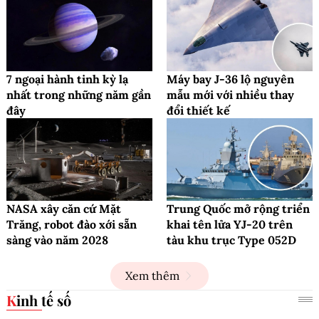
7 ngoại hành tinh kỳ lạ
Máy bay J-36 lộ nguyên
nhất trong những năm gần
mẫu mới với nhiều thay
đây
đổi thiết kế
NASA xây căn cứ Mặt
Trung Quốc mở rộng triển
Trăng, robot đào xới sẵn
khai tên lửa YJ-20 trên
sàng vào năm 2028
tàu khu trục Type 052D
Xem thêm
Kinh tế số