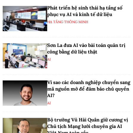
Phát triển hệ sinh thái hạ tầng số
phục vụ AI và kinh tế dữ liệu
HẠ TẦNG THÔNG MINH
Sơn La đưa AI vào bài toán quản trị
công bằng dữ liệu thật
AI
Vì sao các doanh nghiệp chuyển sang
mã nguồn mở để đảm bảo chủ quyền
AI?
AI
Bộ trưởng Vũ Hải Quân giữ cương vị
Chủ tịch Mạng lưới chuyên gia AI
Việt Nam toàn cầu