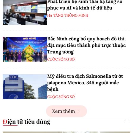
Phát triển hệ sinh thái hạ tầng số
phục vụ AI và kinh tế dữ liệu
HẠ TẦNG THÔNG MINH
Bắc Ninh công bố quy hoạch đô thị,
đặt mục tiêu thành phố trực thuộc
Trung ương
CUỘC SỐNG SỐ
Mỹ điều tra dịch Salmonella từ ớt
jalapeno Mexico, 345 người mắc
bệnh
CUỘC SỐNG SỐ
Xem thêm
Điện tử tiêu dùng