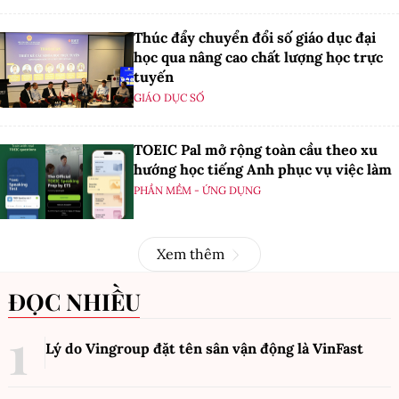
Thúc đẩy chuyển đổi số giáo dục đại
học qua nâng cao chất lượng học trực
tuyến
GIÁO DỤC SỐ
TOEIC Pal mở rộng toàn cầu theo xu
hướng học tiếng Anh phục vụ việc làm
PHẦN MỀM - ỨNG DỤNG
Xem thêm
ĐỌC NHIỀU
Lý do Vingroup đặt tên sân vận động là VinFast