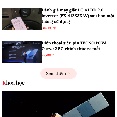
Đánh giá máy giặt LG AI DD 2.0
inverter (FX1412S3KAV) sau hơn một
tháng sử dụng
GIA DỤNG
Điện thoại siêu pin TECNO POVA
Curve 2 5G chính thức ra mắt
MOBILE
Xem thêm
Khoa học