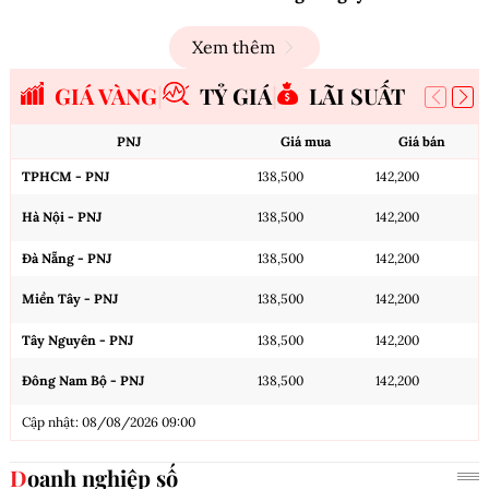
Xem thêm
GIÁ VÀNG
TỶ GIÁ
LÃI SUẤT
PNJ
Giá mua
Giá bán
TPHCM - PNJ
138,500
142,200
Hà Nội - PNJ
138,500
142,200
Đà Nẵng - PNJ
138,500
142,200
Miền Tây - PNJ
138,500
142,200
Tây Nguyên - PNJ
138,500
142,200
Đông Nam Bộ - PNJ
138,500
142,200
Cập nhật: 08/08/2026 09:00
Doanh nghiệp số