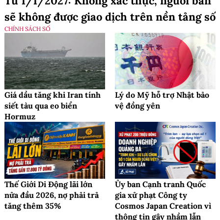
Từ 1/1/2027: Không xác thực, người bán
sẽ không được giao dịch trên nền tảng số
CHÍNH SÁCH SỐ
Giá dầu tăng khi Iran tính
Lý do Mỹ hỗ trợ Nhật bảo
siết tàu qua eo biển
vệ đồng yên
Hormuz
Thế Giới Di Động lãi lớn
Ủy ban Cạnh tranh Quốc
nửa đầu 2026, nợ phải trả
gia xử phạt Công ty
tăng thêm 35%
Cosmos Japan Creation vì
thông tin gây nhầm lẫn