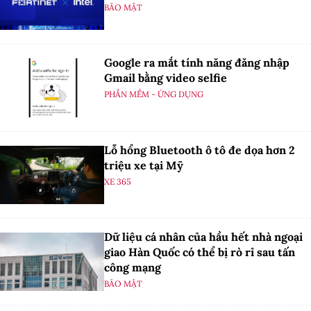
BẢO MẬT
Google ra mắt tính năng đăng nhập
Gmail bằng video selfie
PHẦN MỀM - ỨNG DỤNG
Lỗ hổng Bluetooth ô tô đe dọa hơn 2
triệu xe tại Mỹ
XE 365
Dữ liệu cá nhân của hầu hết nhà ngoại
giao Hàn Quốc có thể bị rò rỉ sau tấn
công mạng
BẢO MẬT