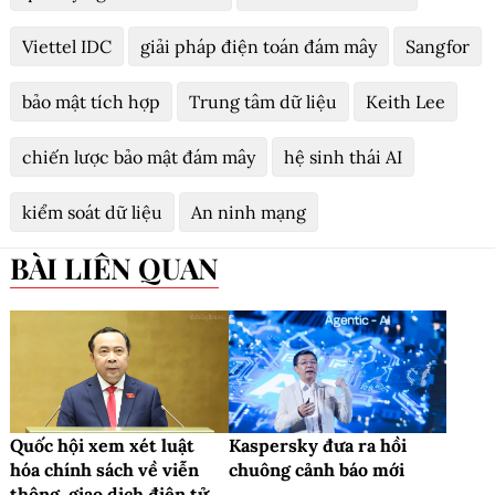
Viettel IDC
giải pháp điện toán đám mây
Sangfor
bảo mật tích hợp
Trung tâm dữ liệu
Keith Lee
chiến lược bảo mật đám mây
hệ sinh thái AI
kiểm soát dữ liệu
An ninh mạng
BÀI LIÊN QUAN
Quốc hội xem xét luật
Kaspersky đưa ra hồi
hóa chính sách về viễn
chuông cảnh báo mới
thông, giao dịch điện tử