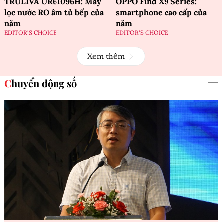
TRULIVA UR61096H: Máy
OPPO Find X9 Series:
lọc nước RO âm tủ bếp của
smartphone cao cấp của
năm
năm
EDITOR'S CHOICE
EDITOR'S CHOICE
Xem thêm
Chuyển động số