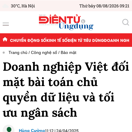
30°C,
Hà Nội
Thứ bảy 08/08/2026 09:21
CHUYỂN ĐỘNG SỐ
KINH TẾ SỐ
ĐIỆN TỬ TIÊU DÙNG
DOANH NGHIỆ
Trang chủ
Công nghệ số
Bảo mật
Doanh nghiệp Việt đối
mặt bài toán chủ
quyền dữ liệu và tối
ưu ngân sách
11:12
|
24/04/2025
Hùng Cường