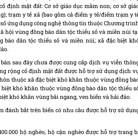
cố định mặt đất: Cơ sở giáo dục mầm non; cơ sở giá
); trạm y tế xã (bao gồm cả điểm y tế/điểm trạm y t
u số ứng dụng công nghệ thông tin thuộc Chương trìn
 xã hội vùng đồng bào dân tộc thiểu số và miền núi tạ
 bào dân tộc thiểu số và miền núi; xã đặc biệt kh
đảo.
 bàn sau đây chưa được cung cấp dịch vụ viễn thôn
ăng rộng cố định mặt đất được hỗ trợ sử dụng dịch v
Thôn thuộc xã đặc biệt khó khăn thuộc vùng đồng bà
c biệt khó khăn thuộc vùng đồng bào dân tộc thiểu s
 biệt khó khăn vùng bãi ngang, ven biển và hải đảo.
m đánh bắt trên biển có nhu cầu được hỗ trợ sử dụn
 400.000 hộ nghèo, hộ cận nghèo được hỗ trợ trang b