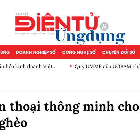
 DÙNG
DOANH NGHIỆP SỐ
CÔNG NGHỆ SỐ
CHUYỂN ĐỔI SỐ
ăn hóa kinh doanh Việt
Quỹ UMMF của UOBAM chào 
100.000 đồng
n thoại thông minh cho
nghèo