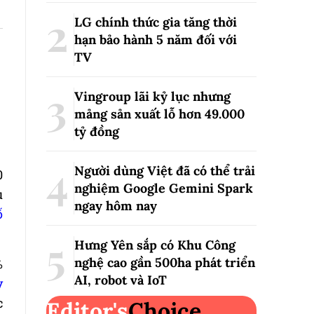
LG chính thức gia tăng thời
hạn bảo hành 5 năm đối với
TV
Vingroup lãi kỷ lục nhưng
mảng sản xuất lỗ hơn 49.000
tỷ đồng
Người dùng Việt đã có thể trải
0
nghiệm Google Gemini Spark
u
ngay hôm nay
ố
Hưng Yên sắp có Khu Công
nghệ cao gần 500ha phát triển
%
AI, robot và IoT
y
c
Editor's
Choice