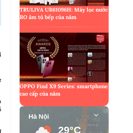
TRULIVA UR61096H: Máy lọc nước
RO âm tủ bếp của năm
u
ử
OPPO Find X9 Series: smartphone
cao cấp của năm
n
ố
Hà Nội
29°C
g