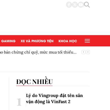
GAMING
XE VÀ PHƯƠNG TIỆN
KHOA HỌC
bán chứng chỉ quỹ, mức mua tối thiểu
Siêu phẩ
ĐỌC NHIỀU
Lý do Vingroup đặt tên sân
vận động là VinFast
2