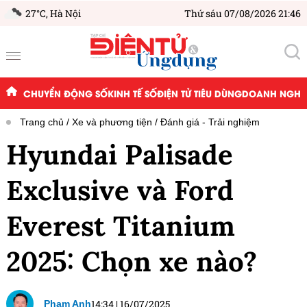
27°C,
Hà Nội
Thứ sáu 07/08/2026 21:46
CHUYỂN ĐỘNG SỐ
KINH TẾ SỐ
ĐIỆN TỬ TIÊU DÙNG
DOANH NGHIỆ
Trang chủ
Xe và phương tiện
Đánh giá - Trải nghiệm
Hyundai Palisade
Exclusive và Ford
Everest Titanium
2025: Chọn xe nào?
14:34
|
16/07/2025
Phạm Anh