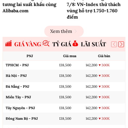
tương lai xuất khẩu cùng
7/8: VN-Index thử thách
Alibaba.com
vùng hỗ trợ 1.750-1.760
điểm
Xem thêm
GIÁ VÀNG
TỶ GIÁ
LÃI SUẤT
PNJ
Giá mua
Giá bán
TPHCM - PNJ
138,500
142,200
▼300K
Hà Nội - PNJ
138,500
142,200
▼300K
Đà Nẵng - PNJ
138,500
142,200
▼300K
Miền Tây - PNJ
138,500
142,200
▼300K
Tây Nguyên - PNJ
138,500
142,200
▼300K
Đông Nam Bộ - PNJ
138,500
142,200
▼300K