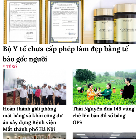
Bộ Y tế chưa cấp phép làm đẹp bằng tế
bào gốc người
Y TẾ SỐ
Hoàn thành giải phóng
Thái Nguyên đưa 149 vùng
mặt bằng và khởi công dự
chè lên bản đồ số bằng
án xây dựng Bệnh viện
GPS
Mắt thành phố Hà Nội