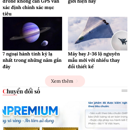
drone không cần GPS vẫn
giới hiện nay
xác định chính xác mục
tiêu
7 ngoại hành tinh kỳ lạ
Máy bay J-36 lộ nguyên
nhất trong những năm gần
mẫu mới với nhiều thay
đây
đổi thiết kế
Xem thêm
Chuyển đổi số