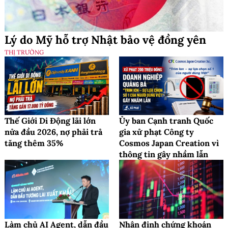
Lý do Mỹ hỗ trợ Nhật bảo vệ đồng yên
THỊ TRƯỜNG
Thế Giới Di Động lãi lớn
Ủy ban Cạnh tranh Quốc
nửa đầu 2026, nợ phải trả
gia xử phạt Công ty
tăng thêm 35%
Cosmos Japan Creation vì
thông tin gây nhầm lẫn
Làm chủ AI Agent, dẫn đầu
Nhận định chứng khoán