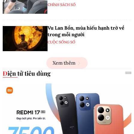
CHÍNH SÁCH SỐ
Vu Lan Bồn, mùa hiếu hạnh trở về
trong mỗi người
CUỘC SỐNG SỐ
Xem thêm
Điện tử tiêu dùng