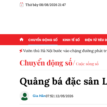
Thứ bảy 08/08/2026 21:47
CHUYỂN ĐỘNG SỐ
KINH TẾ SỐ
ĐIỆN TỬ TIÊU
ấp 2,5
Vườn thú Hà Nội bước vào chặng đường phát tr
Chuyển động số
Cuộc sống số
Quảng bá đặc sản L
07:52
|
12/05/2026
Gia Hân