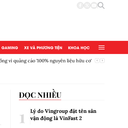
GAMING
XE VÀ PHƯƠNG TIỆN
KHOA HỌC
ồng vì quảng cáo '100% nguyên liệu hữu cơ'
AEON Việ
đồng tại
ĐỌC NHIỀU
Lý do Vingroup đặt tên sân
vận động là VinFast
2