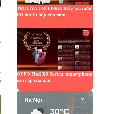
TRULIVA UR61096H: Máy lọc nước
RO âm tủ bếp của năm
á
g
OPPO Find X9 Series: smartphone
n
cao cấp của năm
Hà Nội
30°C