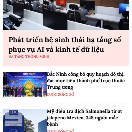
Phát triển hệ sinh thái hạ tầng số
phục vụ AI và kinh tế dữ liệu
HẠ TẦNG THÔNG MINH
Bắc Ninh công bố quy hoạch đô thị,
đặt mục tiêu thành phố trực thuộc
Trung ương
CUỘC SỐNG SỐ
Mỹ điều tra dịch Salmonella từ ớt
jalapeno Mexico, 345 người mắc
bệnh
CUỘC SỐNG SỐ