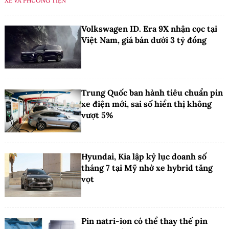
XE VÀ PHƯƠNG TIỆN
Volkswagen ID. Era 9X nhận cọc tại
Việt Nam, giá bán dưới 3 tỷ đồng
Trung Quốc ban hành tiêu chuẩn pin
xe điện mới, sai số hiển thị không
vượt 5%
Hyundai, Kia lập kỷ lục doanh số
tháng 7 tại Mỹ nhờ xe hybrid tăng
vọt
Pin natri-ion có thể thay thế pin