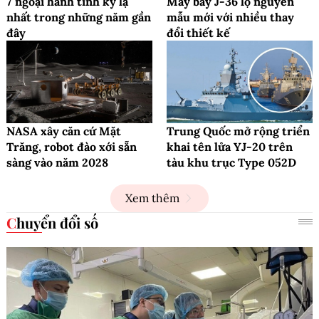
7 ngoại hành tinh kỳ lạ
Máy bay J-36 lộ nguyên
nhất trong những năm gần
mẫu mới với nhiều thay
đây
đổi thiết kế
NASA xây căn cứ Mặt
Trung Quốc mở rộng triển
Trăng, robot đào xới sẵn
khai tên lửa YJ-20 trên
sàng vào năm 2028
tàu khu trục Type 052D
Xem thêm
Chuyển đổi số