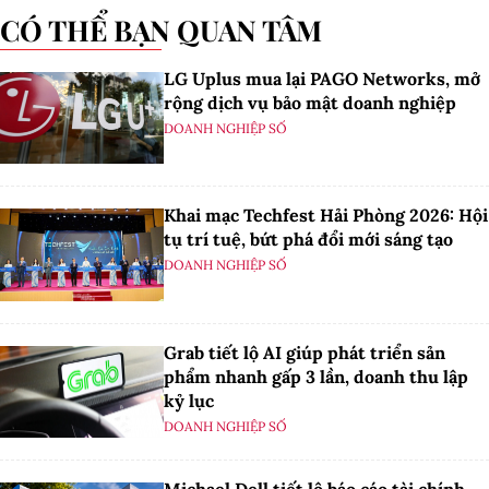
CÓ THỂ BẠN QUAN TÂM
LG Uplus mua lại PAGO Networks, mở
rộng dịch vụ bảo mật doanh nghiệp
DOANH NGHIỆP SỐ
Khai mạc Techfest Hải Phòng 2026: Hội
tụ trí tuệ, bứt phá đổi mới sáng tạo
DOANH NGHIỆP SỐ
Grab tiết lộ AI giúp phát triển sản
phẩm nhanh gấp 3 lần, doanh thu lập
kỷ lục
DOANH NGHIỆP SỐ
Michael Dell tiết lộ báo cáo tài chính