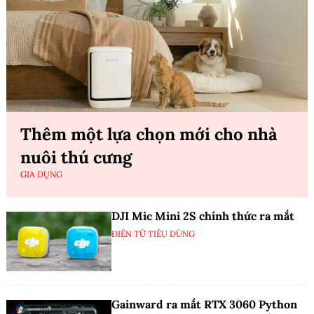
Thêm một lựa chọn mới cho nhà
nuôi thú cưng
GIA DỤNG
DJI Mic Mini 2S chính thức ra mắt
ĐIỆN TỬ TIÊU DÙNG
Gainward ra mắt RTX 3060 Python