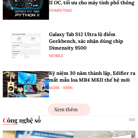
II OC, tối ưu cho máy tính phổ thông
COMPUTING
Galaxy Tab S12 Ultra lộ điểm
Geekbench, xác nhận dùng chip
Dimensity 9500
MOBILE
Kỷ niệm 30 năm thành lập, Edifier ra
mắt mẫu loa MR4 MKII thế hệ mới
NGHE - NHÌN
Xem thêm
Công nghệ số