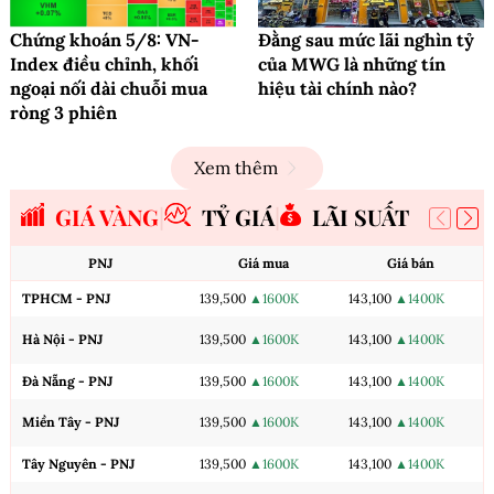
Chứng khoán 5/8: VN-
Đằng sau mức lãi nghìn tỷ
Index điều chỉnh, khối
của MWG là những tín
ngoại nối dài chuỗi mua
hiệu tài chính nào?
ròng 3 phiên
Xem thêm
GIÁ VÀNG
TỶ GIÁ
LÃI SUẤT
PNJ
Giá mua
Giá bán
TPHCM - PNJ
139,500
▲1600K
143,100
▲1400K
Hà Nội - PNJ
139,500
▲1600K
143,100
▲1400K
Đà Nẵng - PNJ
139,500
▲1600K
143,100
▲1400K
Miền Tây - PNJ
139,500
▲1600K
143,100
▲1400K
Tây Nguyên - PNJ
139,500
▲1600K
143,100
▲1400K