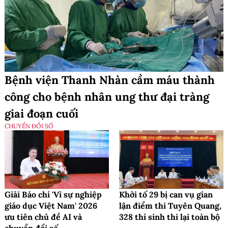
Bệnh viện Thanh Nhàn cầm máu thành
công cho bệnh nhân ung thư đại tràng
giai đoạn cuối
CHUYỂN ĐỔI SỐ
Giải Báo chí 'Vì sự nghiệp
Khởi tố 29 bị can vụ gian
giáo dục Việt Nam' 2026
lận điểm thi Tuyên Quang,
ưu tiên chủ đề AI và
328 thí sinh thi lại toàn bộ
chuyển đổi số