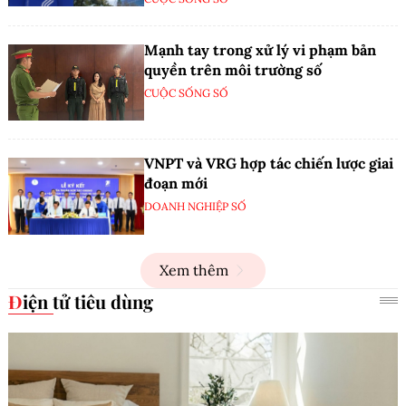
Mạnh tay trong xử lý vi phạm bản
quyền trên môi trường số
CUỘC SỐNG SỐ
VNPT và VRG hợp tác chiến lược giai
đoạn mới
DOANH NGHIỆP SỐ
Xem thêm
Điện tử tiêu dùng