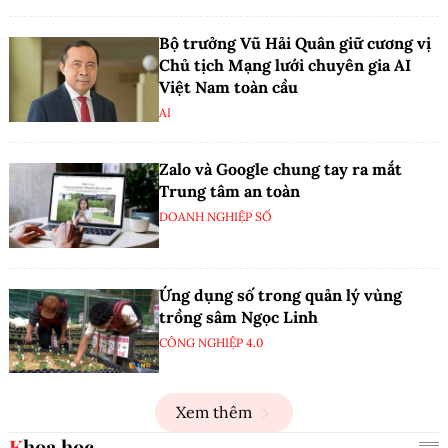
Bộ trưởng Vũ Hải Quân giữ cương vị
Chủ tịch Mạng lưới chuyên gia AI
Việt Nam toàn cầu
AI
Zalo và Google chung tay ra mắt
Trung tâm an toàn
DOANH NGHIỆP SỐ
Ứng dụng số trong quản lý vùng
trồng sâm Ngọc Linh
CÔNG NGHIỆP 4.0
Xem thêm
Khoa học