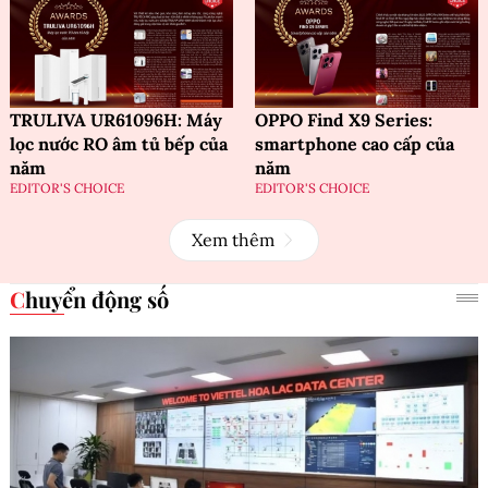
TRULIVA UR61096H: Máy
OPPO Find X9 Series:
lọc nước RO âm tủ bếp của
smartphone cao cấp của
năm
năm
EDITOR'S CHOICE
EDITOR'S CHOICE
Xem thêm
Chuyển động số