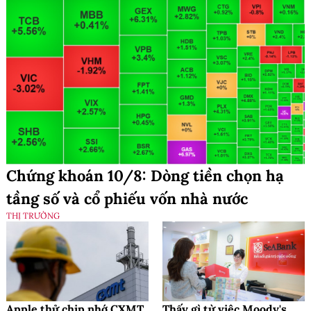
Chứng khoán 10/8: Dòng tiền chọn hạ
tầng số và cổ phiếu vốn nhà nước
THỊ TRƯỜNG
Apple thử chip nhớ CXMT
Thấy gì từ việc Moody's