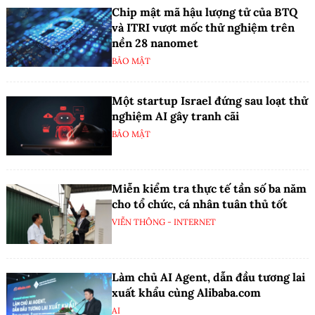
Chip mật mã hậu lượng tử của BTQ
và ITRI vượt mốc thử nghiệm trên
nền 28 nanomet
BẢO MẬT
Một startup Israel đứng sau loạt thử
nghiệm AI gây tranh cãi
BẢO MẬT
Miễn kiểm tra thực tế tần số ba năm
cho tổ chức, cá nhân tuân thủ tốt
VIỄN THÔNG - INTERNET
Làm chủ AI Agent, dẫn đầu tương lai
xuất khẩu cùng Alibaba.com
AI