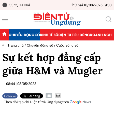
33°C,
Hà Nội
Thứ hai 10/08/2026 19:33
CHUYỂN ĐỘNG SỐ
KINH TẾ SỐ
ĐIỆN TỬ TIÊU DÙNG
DOANH NGHIỆ
Trang chủ
Chuyển động số
Cuộc sống số
Sự kết hợp đẳng cấp
giữa H&M và Mugler
08:44
|
08/05/2023
Chia sẻ
Theo dõi tạp chí
Điện tử và Ứng dụng
trên