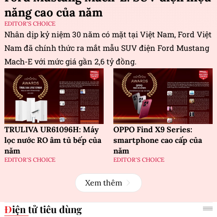
năng cao của năm
EDITOR'S CHOICE
Nhân dịp kỷ niệm 30 năm có mặt tại Việt Nam, Ford Việt
Nam đã chính thức ra mắt mẫu SUV điện Ford Mustang
Mach-E với mức giá gần 2,6 tỷ đồng.
TRULIVA UR61096H: Máy
OPPO Find X9 Series:
lọc nước RO âm tủ bếp của
smartphone cao cấp của
năm
năm
EDITOR'S CHOICE
EDITOR'S CHOICE
Xem thêm
Điện tử tiêu dùng