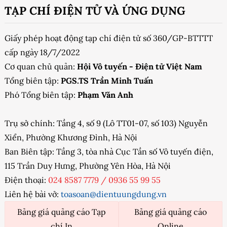
TẠP CHÍ ĐIỆN TỬ VÀ ỨNG DỤNG
Giấy phép hoạt động tạp chí điện tử số 360/GP-BTTTT
cấp ngày 18/7/2022
Cơ quan chủ quản:
Hội Vô tuyến - Điện tử Việt Nam
Tổng biên tập:
PGS.TS Trần Minh Tuấn
Phó Tổng biên tập:
Phạm Văn Anh
Trụ sở chính: Tầng 4, số 9 (Lô TT01-07, số 103) Nguyễn
Xiển, Phường Khương Đình, Hà Nội
Ban Biên tập: Tầng 3, tòa nhà Cục Tần số Vô tuyến điện,
115 Trần Duy Hưng, Phường Yên Hòa, Hà Nội
Điện thoại:
024 8587 7779
/
0936 55 99 55
Liên hệ bài vở:
toasoan@dientuungdung.vn
Bảng giá quảng cáo Tạp
Bảng giá quảng cáo
chí In
Online