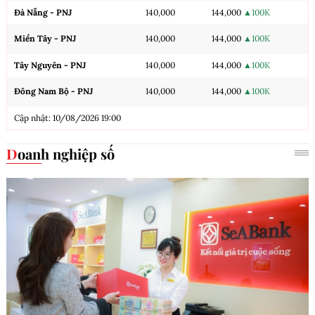
Đà Nẵng - PNJ
140,000
144,000
▲100K
Miền Tây - PNJ
140,000
144,000
▲100K
Tây Nguyên - PNJ
140,000
144,000
▲100K
Đông Nam Bộ - PNJ
140,000
144,000
▲100K
Cập nhật: 10/08/2026 19:00
Doanh nghiệp số