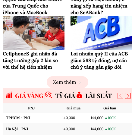
của Trung Quốc cho
nâng xếp hạng tín nhiệm
iPhone và MacBook
cho SeABank?
CellphoneS ghi nhận đà
Lợi nhuận quý II của ACB
tăng trưởng gấp 2 lần so
giảm 588 tỷ đồng, nợ cần
với thế hệ tiền nhiệm
chú ý tăng gần gấp đôi
Xem thêm
GIÁ VÀNG
TỶ GIÁ
LÃI SUẤT
PNJ
Giá mua
Giá bán
TPHCM - PNJ
140,000
144,000
▲100K
Hà Nội - PNJ
140,000
144,000
▲100K