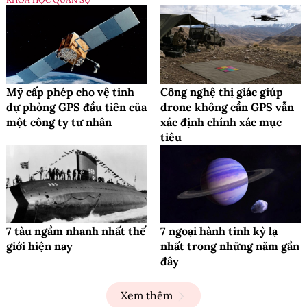
Mỹ cấp phép cho vệ tinh
Công nghệ thị giác giúp
dự phòng GPS đầu tiên của
drone không cần GPS vẫn
một công ty tư nhân
xác định chính xác mục
tiêu
7 tàu ngầm nhanh nhất thế
7 ngoại hành tinh kỳ lạ
giới hiện nay
nhất trong những năm gần
đây
Xem thêm