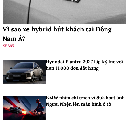
Vì sao xe hybrid hút khách tại Đông
Nam Á?
XE 365
Hyundai Elantra 2027 lập kỷ lục với
hơn 11.000 đơn đặt hàng
BMW nhận chỉ trích vì đưa hoạt ảnh
Người Nhện lên màn hình ô tô