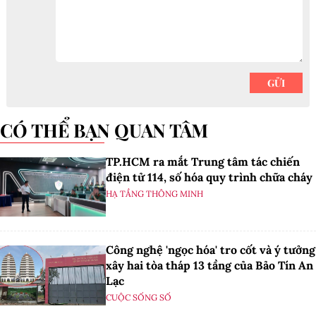
CÓ THỂ BẠN QUAN TÂM
TP.HCM ra mắt Trung tâm tác chiến
điện tử 114, số hóa quy trình chữa cháy
HẠ TẦNG THÔNG MINH
Công nghệ 'ngọc hóa' tro cốt và ý tưởng
xây hai tòa tháp 13 tầng của Bảo Tín An
Lạc
CUỘC SỐNG SỐ