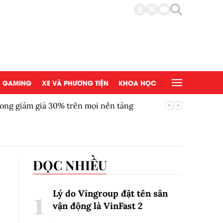
GAMING
XE VÀ PHƯƠNG TIỆN
KHOA HỌC
ong giảm giá 30% trên mọi nền tảng
Chứng kh
ĐỌC NHIỀU
Lý do Vingroup đặt tên sân
vận động là VinFast
2