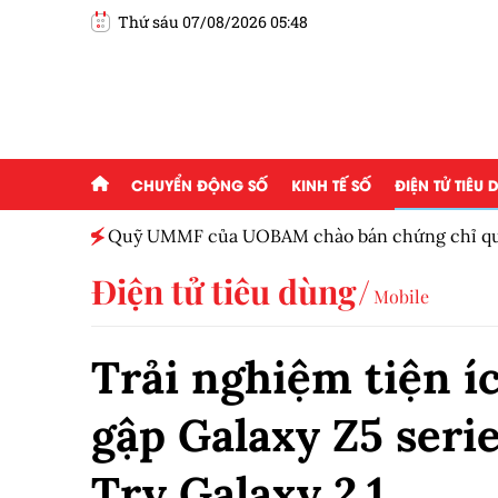
Thứ sáu 07/08/2026 05:48
CHUYỂN ĐỘNG SỐ
KINH TẾ SỐ
ĐIỆN TỬ TIÊU
Việt
Quỹ UMMF của UOBAM chào bán chứng chỉ quỹ
100.000 đồng
Điện tử tiêu dùng
Mobile
Trải nghiệm tiện í
gập Galaxy Z5 seri
Try Galaxy 2.1