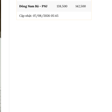
Đông Nam Bộ - PNJ
138,500
142,500
N.Tròn, 3A, 
Cập nhật: 07/08/2026 05:45
NL 99.99
Nhẫn Tròn T
Trang sức 9
Trang sức 9
Cập nhật: 0