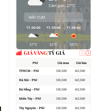
Cảm giác: 27°C
MÂY CỤM
T7, 00:00
T7, 03:00
T7, 06:00
T7, 09:00
T7
27°C
32°C
35°C
35°C
GIÁ VÀNG
TỶ GIÁ
PNJ
Giá mua
Giá bán
A
TPHCM - PNJ
138,500
142,500
Miếng SJC H
Hà Nội - PNJ
138,500
142,500
Miếng SJC 
Đà Nẵng - PNJ
138,500
142,500
Miếng SJC T
Miền Tây - PNJ
138,500
142,500
N.Tròn, 3A,
Tây Nguyên - PNJ
138,500
142,500
N.Tròn, 3A,