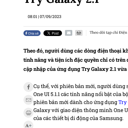
08:01
|
07/09/2023
Theo dõi tạp chí Điện
Chia sẻ
Theo đó, người dùng các dòng điện thoại kh
tính năng và tiện ích đặc quyền chỉ có trên
cập nhập của ứng dụng Try Galaxy 2.1 vừa 
Cụ
thể, v
ới phiên bản mới, người
dùng 
One UI 5.1.1 các tính năng nổi bật của b
phiên bản mới dành cho ứng dụng
Try 
Galaxy với giao diện thông minh One UI 
của các thiết bị di động của Samsung.