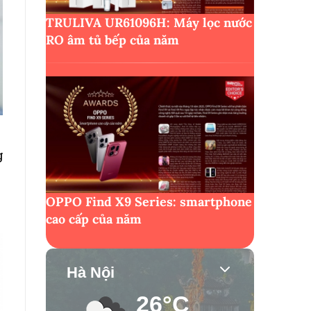
TRULIVA UR61096H: Máy lọc nước
RO âm tủ bếp của năm
g
OPPO Find X9 Series: smartphone
cao cấp của năm
Hà Nội
26°C