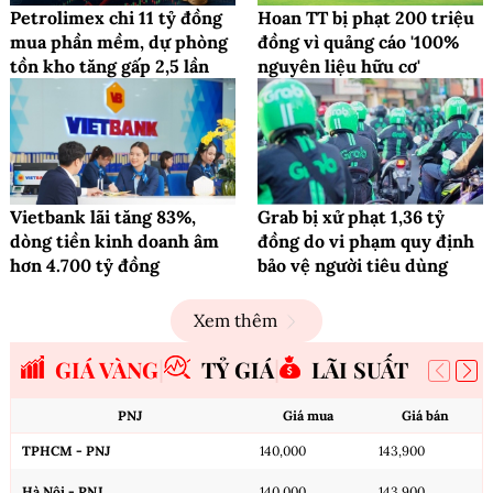
Petrolimex chi 11 tỷ đồng
Hoan TT bị phạt 200 triệu
mua phần mềm, dự phòng
đồng vì quảng cáo '100%
tồn kho tăng gấp 2,5 lần
nguyên liệu hữu cơ'
Vietbank lãi tăng 83%,
Grab bị xử phạt 1,36 tỷ
dòng tiền kinh doanh âm
đồng do vi phạm quy định
hơn 4.700 tỷ đồng
bảo vệ người tiêu dùng
Xem thêm
GIÁ VÀNG
TỶ GIÁ
LÃI SUẤT
PNJ
Giá mua
Giá bán
TPHCM - PNJ
140,000
143,900
Hà Nội - PNJ
140,000
143,900