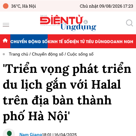
36°C,
Hà Nội
Chủ nhật 09/08/2026 17:23
CHUYỂN ĐỘNG SỐ
KINH TẾ SỐ
ĐIỆN TỬ TIÊU DÙNG
DOANH NGHIỆ
Trang chủ
Chuyển động số
Cuộc sống số
'Triển vọng phát triển
du lịch gắn với Halal
trên địa bàn thành
phố Hà Nội'
18:01
|
16/04/2025
Nam Giang