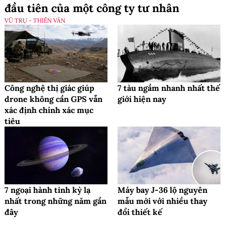
đầu tiên của một công ty tư nhân
VŨ TRỤ - THIÊN VĂN
Công nghệ thị giác giúp
7 tàu ngầm nhanh nhất thế
drone không cần GPS vẫn
giới hiện nay
xác định chính xác mục
tiêu
7 ngoại hành tinh kỳ lạ
Máy bay J-36 lộ nguyên
nhất trong những năm gần
mẫu mới với nhiều thay
đây
đổi thiết kế