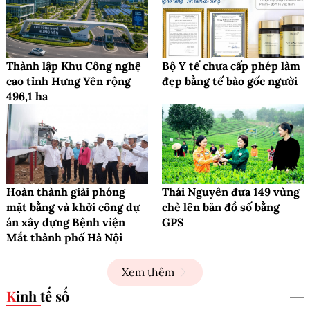
Thành lập Khu Công nghệ
Bộ Y tế chưa cấp phép làm
cao tỉnh Hưng Yên rộng
đẹp bằng tế bào gốc người
496,1 ha
Hoàn thành giải phóng
Thái Nguyên đưa 149 vùng
mặt bằng và khởi công dự
chè lên bản đồ số bằng
án xây dựng Bệnh viện
GPS
Mắt thành phố Hà Nội
Xem thêm
Kinh tế số