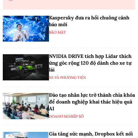
Kaspersky đưa ra hồi chuông cảnh
báo mới
BẢO MẬT
NVIDIA DRIVE tích hợp Lidar thích
ứng góc rộng 120 độ dành cho xe tự
lái
XE VÀ PHƯƠNG TIỆN
Đào tạo nhân lực trở thành chìa khóa
để doanh nghiệp khai thác hiệu quả
AI
DOANH NGHIỆP SỐ
Gia tăng sức mạnh, Dropbox kết nối