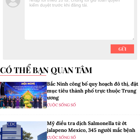
CÓ THỂ BẠN QUAN TÂM
Bắc Ninh công bố quy hoạch đô thị, đặt
mục tiêu thành phố trực thuộc Trung
ương
CUỘC SỐNG SỐ
Mỹ điều tra dịch Salmonella từ ớt
jalapeno Mexico, 345 người mắc bệnh
CUỘC SỐNG SỐ