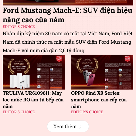
Ford Mustang Mach-E: SUV điện hiệu
năng cao của năm
EDITOR'S CHOICE
Nhân dịp kỷ niệm 30 năm có mặt tại Việt Nam, Ford Việt
Nam đã chính thức ra mắt mẫu SUV điện Ford Mustang
Mach-E với mức giá gần 2,6 tỷ đồng.
TRULIVA UR61096H: Máy
OPPO Find X9 Series:
lọc nước RO âm tủ bếp của
smartphone cao cấp của
năm
năm
EDITOR'S CHOICE
EDITOR'S CHOICE
Xem thêm