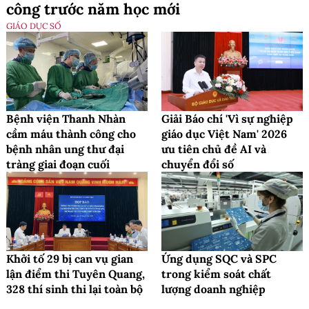
công trước năm học mới
GIÁO DỤC SỐ
Bệnh viện Thanh Nhàn
Giải Báo chí 'Vì sự nghiệp
cầm máu thành công cho
giáo dục Việt Nam' 2026
bệnh nhân ung thư đại
ưu tiên chủ đề AI và
tràng giai đoạn cuối
chuyển đổi số
Khởi tố 29 bị can vụ gian
Ứng dụng SQC và SPC
lận điểm thi Tuyên Quang,
trong kiểm soát chất
328 thí sinh thi lại toàn bộ
lượng doanh nghiệp