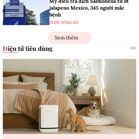
Mỹ điều tra dịch Salmonella từ ớt
jalapeno Mexico, 345 người mắc
bệnh
CUỘC SỐNG SỐ
Xem thêm
Điện tử tiêu dùng