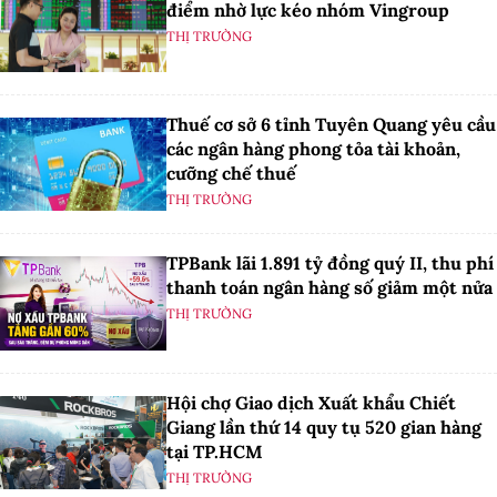
điểm nhờ lực kéo nhóm Vingroup
THỊ TRƯỜNG
Thuế cơ sở 6 tỉnh Tuyên Quang yêu cầu
các ngân hàng phong tỏa tài khoản,
cưỡng chế thuế
THỊ TRƯỜNG
TPBank lãi 1.891 tỷ đồng quý II, thu phí
thanh toán ngân hàng số giảm một nửa
THỊ TRƯỜNG
Hội chợ Giao dịch Xuất khẩu Chiết
Giang lần thứ 14 quy tụ 520 gian hàng
tại TP.HCM
THỊ TRƯỜNG