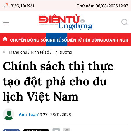
31°C,
Hà Nội
Thứ năm 06/08/2026 12:07
CHUYỂN ĐỘNG SỐ
KINH TẾ SỐ
ĐIỆN TỬ TIÊU DÙNG
DOANH NGHIỆ
Trang chủ
Kinh tế số
Thị trường
Chính sách thị thực
tạo đột phá cho du
lịch Việt Nam
19:27
|
25/11/2025
Anh Tuấn