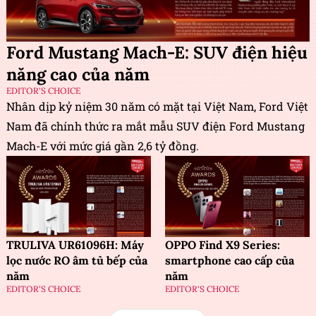
Ford Mustang Mach-E: SUV điện hiệu
năng cao của năm
EDITOR'S CHOICE
Nhân dịp kỷ niệm 30 năm có mặt tại Việt Nam, Ford Việt
Nam đã chính thức ra mắt mẫu SUV điện Ford Mustang
Mach-E với mức giá gần 2,6 tỷ đồng.
TRULIVA UR61096H: Máy
OPPO Find X9 Series:
lọc nước RO âm tủ bếp của
smartphone cao cấp của
năm
năm
EDITOR'S CHOICE
EDITOR'S CHOICE