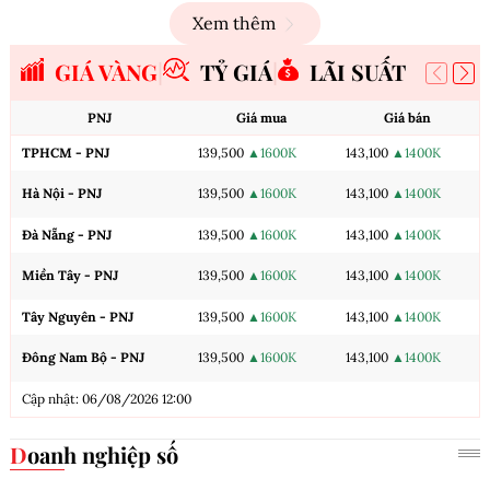
Xem thêm
GIÁ VÀNG
TỶ GIÁ
LÃI SUẤT
PNJ
Giá mua
Giá bán
TPHCM - PNJ
139,500
▲1600K
143,100
▲1400K
Hà Nội - PNJ
139,500
▲1600K
143,100
▲1400K
Đà Nẵng - PNJ
139,500
▲1600K
143,100
▲1400K
Miền Tây - PNJ
139,500
▲1600K
143,100
▲1400K
Tây Nguyên - PNJ
139,500
▲1600K
143,100
▲1400K
Đông Nam Bộ - PNJ
139,500
▲1600K
143,100
▲1400K
Cập nhật: 06/08/2026 12:00
Doanh nghiệp số