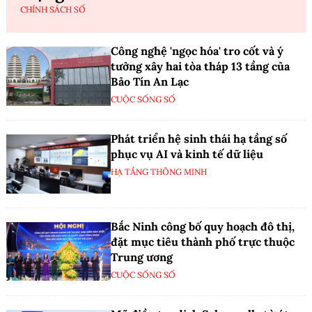
CHÍNH SÁCH SỐ
Công nghệ 'ngọc hóa' tro cốt và ý
tưởng xây hai tòa tháp 13 tầng của
Bảo Tín An Lạc
CUỘC SỐNG SỐ
Phát triển hệ sinh thái hạ tầng số
phục vụ AI và kinh tế dữ liệu
HẠ TẦNG THÔNG MINH
Bắc Ninh công bố quy hoạch đô thị,
đặt mục tiêu thành phố trực thuộc
Trung ương
CUỘC SỐNG SỐ