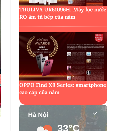
TRULIVA UR61096H: Máy lọc nước
RO âm tủ bếp của năm
OPPO Find X9 Series: smartphone
cao cấp của năm
Hà Nội
33°C