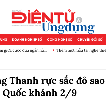
 DÙNG
DOANH NGHIỆP SỐ
CÔNG NGHỆ SỐ
CHUYỂN ĐỔI SỐ
iảm giữa cuộc đua ngân hàng
Thêm một mẫu tai nghe thiế
g Thanh rực sắc đỏ sao
 Quốc khánh 2/9