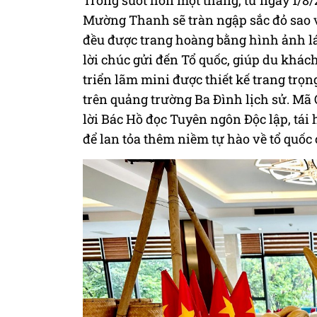
Trong suốt hơn một tháng, từ ngày 1/8/
Mường Thanh sẽ tràn ngập sắc đỏ sao và
đều được trang hoàng bằng hình ảnh lá 
lời chúc gửi đến Tổ quốc, giúp du khách
triển lãm mini được thiết kế trang trọn
trên quảng trường Ba Đình lịch sử. Mã
lời Bác Hồ đọc Tuyên ngôn Độc lập, tái
để lan tỏa thêm niềm tự hào về tổ quốc 