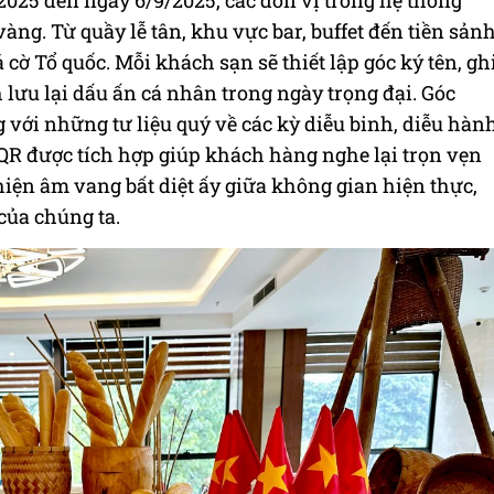
2025 đến ngày 6/9/2025, các đơn vị trong hệ thống
ng. Từ quầy lễ tân, khu vực bar, buffet đến tiền sản
cờ Tổ quốc. Mỗi khách sạn sẽ thiết lập góc ký tên, gh
 lưu lại dấu ấn cá nhân trong ngày trọng đại. Góc
g với những tư liệu quý về các kỳ diễu binh, diễu hàn
 QR được tích hợp giúp khách hàng nghe lại trọn vẹn
 hiện âm vang bất diệt ấy giữa không gian hiện thực,
của chúng ta.