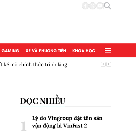
GAMING
XE VÀ PHƯƠNG TIỆN
KHOA HỌC
t kế mở chính thức trình làng
Thúc đẩy
mắt tại 
ĐỌC NHIỀU
Lý do Vingroup đặt tên sân
vận động là VinFast
2