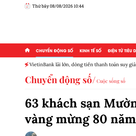
Thứ bảy 08/08/2026 10:44
CHUYỂN ĐỘNG SỐ
KINH TẾ SỐ
ĐIỆN TỬ TIÊU
 của
VietinBank lãi lớn, dòng tiền thanh toán suy g
số
Chuyển động số
Cuộc sống số
63 khách sạn Mườn
vàng mừng 80 năm