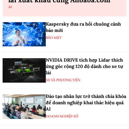
AI
Kaspersky đưa ra hồi chuông cảnh
báo mới
BẢO MẬT
NVIDIA DRIVE tích hợp Lidar thích
ứng góc rộng 120 độ dành cho xe tự
lái
XE VÀ PHƯƠNG TIỆN
Đào tạo nhân lực trở thành chìa khóa
để doanh nghiệp khai thác hiệu quả
AI
DOANH NGHIỆP SỐ