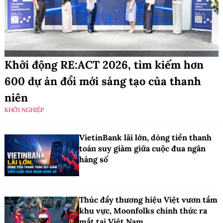
Khởi động RE:ACT 2026, tìm kiếm hơn
600 dự án đổi mới sáng tạo của thanh
niên
KHỞI NGHIỆP
VietinBank lãi lớn, dòng tiền thanh
toán suy giảm giữa cuộc đua ngân
hàng số
Thúc đẩy thương hiệu Việt vươn tầm
khu vực, Moonfolks chính thức ra
mắt tại Việt Nam