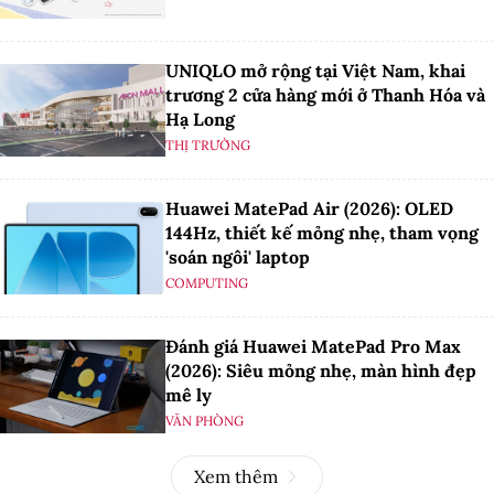
UNIQLO mở rộng tại Việt Nam, khai
trương 2 cửa hàng mới ở Thanh Hóa và
Hạ Long
THỊ TRƯỜNG
Huawei MatePad Air (2026): OLED
144Hz, thiết kế mỏng nhẹ, tham vọng
'soán ngôi' laptop
COMPUTING
Đánh giá Huawei MatePad Pro Max
(2026): Siêu mỏng nhẹ, màn hình đẹp
mê ly
VĂN PHÒNG
Xem thêm