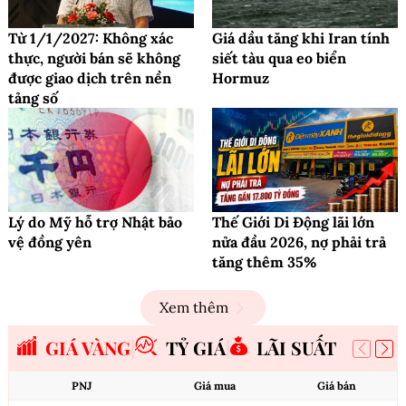
Từ 1/1/2027: Không xác
Giá dầu tăng khi Iran tính
thực, người bán sẽ không
siết tàu qua eo biển
được giao dịch trên nền
Hormuz
tảng số
Lý do Mỹ hỗ trợ Nhật bảo
Thế Giới Di Động lãi lớn
vệ đồng yên
nửa đầu 2026, nợ phải trả
tăng thêm 35%
Xem thêm
GIÁ VÀNG
TỶ GIÁ
LÃI SUẤT
PNJ
Giá mua
Giá bán