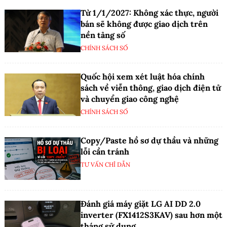
Từ 1/1/2027: Không xác thực, người
bán sẽ không được giao dịch trên
nền tảng số
CHÍNH SÁCH SỐ
Quốc hội xem xét luật hóa chính
sách về viễn thông, giao dịch điện tử
và chuyển giao công nghệ
CHÍNH SÁCH SỐ
Copy/Paste hồ sơ dự thầu và những
lỗi cần tránh
TƯ VẤN CHỈ DẪN
Đánh giá máy giặt LG AI DD 2.0
inverter (FX1412S3KAV) sau hơn một
tháng sử dụng