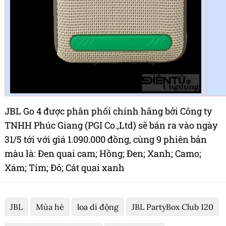
JBL Go 4 được phân phối chính hãng bởi Công ty
TNHH Phúc Giang (PGI Co.,Ltd) sẽ bán ra vào ngày
31/5 tới với giá 1.090.000 đồng, cùng 9 phiên bản
màu là: Đen quai cam; Hồng; Đen; Xanh; Camo;
Xám; Tím; Đỏ; Cát quai xanh
JBL
Mùa hè
loa di động
JBL PartyBox Club 120