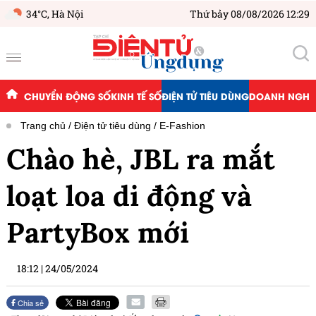
34°C,
Hà Nội
Thứ bảy 08/08/2026 12:29
CHUYỂN ĐỘNG SỐ
KINH TẾ SỐ
ĐIỆN TỬ TIÊU DÙNG
DOANH NGHIỆ
Trang chủ
Điện tử tiêu dùng
E-Fashion
Chào hè, JBL ra mắt
loạt loa di động và
PartyBox mới
18:12
|
24/05/2024
Chia sẻ