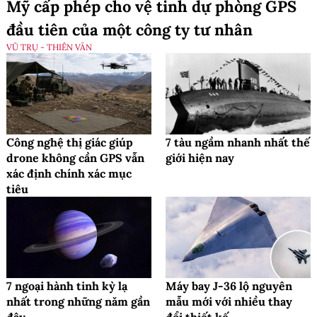
Mỹ cấp phép cho vệ tinh dự phòng GPS
đầu tiên của một công ty tư nhân
VŨ TRỤ - THIÊN VĂN
Công nghệ thị giác giúp
7 tàu ngầm nhanh nhất thế
drone không cần GPS vẫn
giới hiện nay
xác định chính xác mục
tiêu
7 ngoại hành tinh kỳ lạ
Máy bay J-36 lộ nguyên
nhất trong những năm gần
mẫu mới với nhiều thay