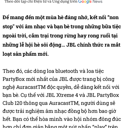
Theo dõi tạp chí
Điện tử và Ứng dụng
trên
Để mang đến một mùa hè đáng nhớ, kết nối “non
stop" với âm nhạc và bạn bè trong những bữa tiệc
ngoài trời, cắm trại trong rừng hay rong ruổi tại
những lễ hội hè sôi động… JBL chính thức ra mắt
loạt sản phẩm mới.
Theo đó, các dòng loa bluetooth và loa tiệc
PartyBox mới nhất của JBL được trang bị công
nghệ AuracastTM độc quyền, dễ dàng kết nối với
bạn bè. Cụ thể với JBL Xtreme 4 và JBL PartyBox
Club 120 thông qua AuracastTM, người dùng sẽ
được trải nghiệm âm nhạc đồng bộ hơn bao giờ
hết. Bạn có thể hòa mình vào hội nhóm đông đúc
hơn chỉ đơn giản bằng một nút nhấn “play” trên