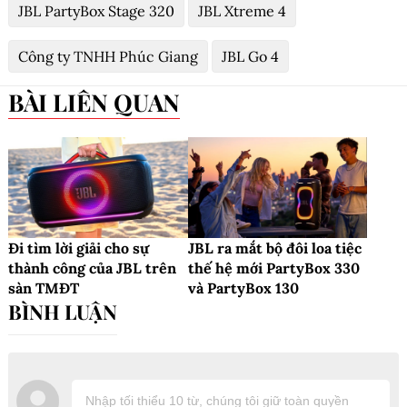
JBL PartyBox Stage 320
JBL Xtreme 4
Công ty TNHH Phúc Giang
JBL Go 4
BÀI LIÊN QUAN
Đi tìm lời giải cho sự
JBL ra mắt bộ đôi loa tiệc
thành công của JBL trên
thế hệ mới PartyBox 330
sàn TMĐT
và PartyBox 130