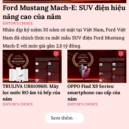
Ford Mustang Mach-E: SUV điện hiệu
năng cao của năm
EDITOR'S CHOICE
Nhân dịp kỷ niệm 30 năm có mặt tại Việt Nam, Ford Việt
Nam đã chính thức ra mắt mẫu SUV điện Ford Mustang
Mach-E với mức giá gần 2,6 tỷ đồng.
TRULIVA UR61096H: Máy
OPPO Find X9 Series:
lọc nước RO âm tủ bếp của
smartphone cao cấp của
năm
năm
EDITOR'S CHOICE
EDITOR'S CHOICE
Xem thêm