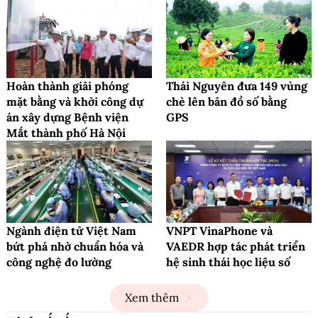
Hoàn thành giải phóng
Thái Nguyên đưa 149 vùng
mặt bằng và khởi công dự
chè lên bản đồ số bằng
án xây dựng Bệnh viện
GPS
Mắt thành phố Hà Nội
Ngành điện tử Việt Nam
VNPT VinaPhone và
bứt phá nhờ chuẩn hóa và
VAEDR hợp tác phát triển
công nghệ đo lường
hệ sinh thái học liệu số
Xem thêm