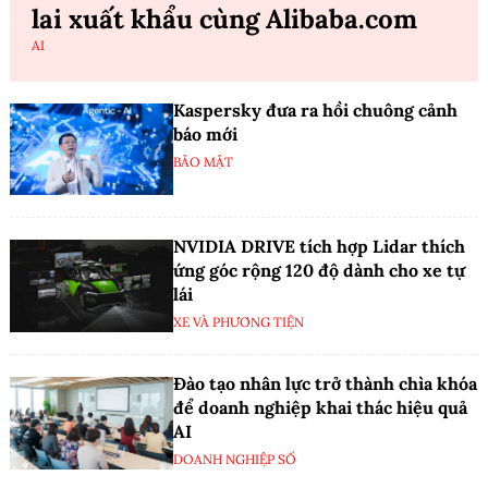
lai xuất khẩu cùng Alibaba.com
AI
Kaspersky đưa ra hồi chuông cảnh
báo mới
BẢO MẬT
NVIDIA DRIVE tích hợp Lidar thích
ứng góc rộng 120 độ dành cho xe tự
lái
XE VÀ PHƯƠNG TIỆN
Đào tạo nhân lực trở thành chìa khóa
để doanh nghiệp khai thác hiệu quả
AI
DOANH NGHIỆP SỐ