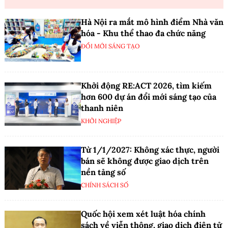
Hà Nội ra mắt mô hình điểm Nhà văn
hóa - Khu thể thao đa chức năng
ĐỔI MỚI SÁNG TẠO
Khởi động RE:ACT 2026, tìm kiếm
hơn 600 dự án đổi mới sáng tạo của
thanh niên
KHỞI NGHIỆP
Từ 1/1/2027: Không xác thực, người
bán sẽ không được giao dịch trên
nền tảng số
CHÍNH SÁCH SỐ
Quốc hội xem xét luật hóa chính
sách về viễn thông, giao dịch điện tử