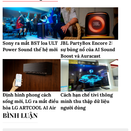
Sony ra mắt BST loa ULT
JBL PartyBox Encore 2:
Power Sound thế hệ mới
sự bùng nổ của AI Sound
Boost và Auracast
Định hình phong cách
Cách hạn chế tivi thông
sống mới, LG ra mắt điều
minh thu thập dữ liệu
hòa LG ARTCOOL AI Air
người dùng