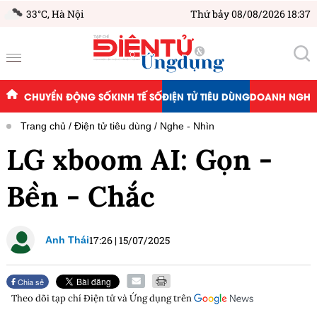
33°C,
Hà Nội
Thứ bảy 08/08/2026 18:37
CHUYỂN ĐỘNG SỐ
KINH TẾ SỐ
ĐIỆN TỬ TIÊU DÙNG
DOANH NGHIỆ
Trang chủ
Điện tử tiêu dùng
Nghe - Nhìn
LG xboom AI: Gọn -
Bền - Chắc
17:26
|
15/07/2025
Anh Thái
Chia sẻ
Theo dõi tạp chí
Điện tử và Ứng dụng
trên