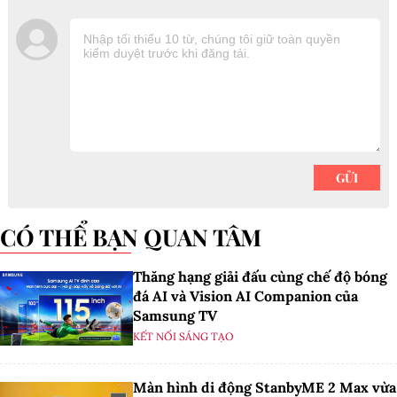
CÓ THỂ BẠN QUAN TÂM
Thăng hạng giải đấu cùng chế độ bóng
đá AI và Vision AI Companion của
Samsung TV
KẾT NỐI SÁNG TẠO
Màn hình di động StanbyME 2 Max vừa