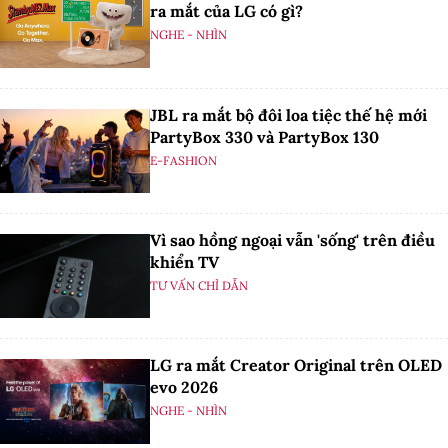
ra mắt của LG có gì?
NGHE - NHÌN
JBL ra mắt bộ đôi loa tiệc thế hệ mới
PartyBox 330 và PartyBox 130
E-FASHION
Vì sao hồng ngoại vẫn 'sống' trên điều
khiển TV
TƯ VẤN CHỈ DẪN
LG ra mắt Creator Original trên OLED
evo 2026
NGHE - NHÌN