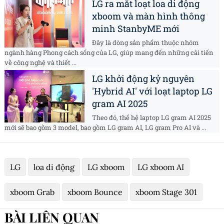
LG ra mắt loạt loa di động
xboom và màn hình thông
minh StanbyME mới
Đây là dòng sản phẩm thuộc nhóm
ngành hàng Phong cách sống của LG, giúp mang đến những cải tiến
về công nghệ và thiết ...
LG khởi động kỷ nguyên
'Hybrid AI' với loạt laptop LG
gram AI 2025
Theo đó, thế hệ laptop LG gram AI 2025
mới sẽ bao gồm 3 model, bao gồm LG gram AI, LG gram Pro AI và ...
LG
loa di động
LG xboom
LG xboom AI
xboom Grab
xboom Bounce
xboom Stage 301
BÀI LIÊN QUAN