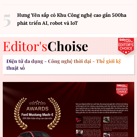
Hưng Yên sắp có Khu Công nghệ cao gần 500ha
phát triển AI, robot và IoT
Editor's
Choise
Điện tử đa dụng - Công nghệ thời đại - Thế giới kỹ
thuật số