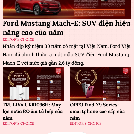
Ford Mustang Mach-E: SUV điện hiệu
năng cao của năm
EDITOR'S CHOICE
Nhân dịp kỷ niệm 30 năm có mặt tại Việt Nam, Ford Việt
Nam đã chính thức ra mắt mẫu SUV điện Ford Mustang
Mach-E với mức giá gần 2,6 tỷ đồng.
TRULIVA UR61096H: Máy
OPPO Find X9 Series:
lọc nước RO âm tủ bếp của
smartphone cao cấp của
năm
năm
EDITOR'S CHOICE
EDITOR'S CHOICE