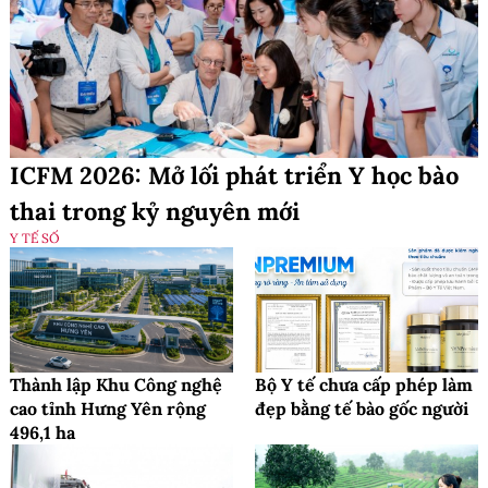
ICFM 2026: Mở lối phát triển Y học bào
thai trong kỷ nguyên mới
Y TẾ SỐ
Thành lập Khu Công nghệ
Bộ Y tế chưa cấp phép làm
cao tỉnh Hưng Yên rộng
đẹp bằng tế bào gốc người
496,1 ha