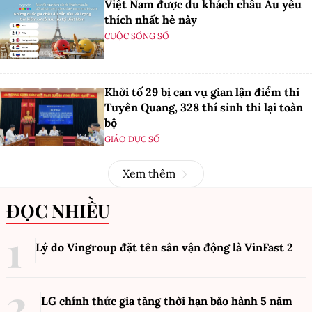
Việt Nam được du khách châu Âu yêu
thích nhất hè này
CUỘC SỐNG SỐ
Khởi tố 29 bị can vụ gian lận điểm thi
Tuyên Quang, 328 thí sinh thi lại toàn
bộ
GIÁO DỤC SỐ
Xem thêm
ĐỌC NHIỀU
Lý do Vingroup đặt tên sân vận động là VinFast
2
LG chính thức gia tăng thời hạn bảo hành 5 năm