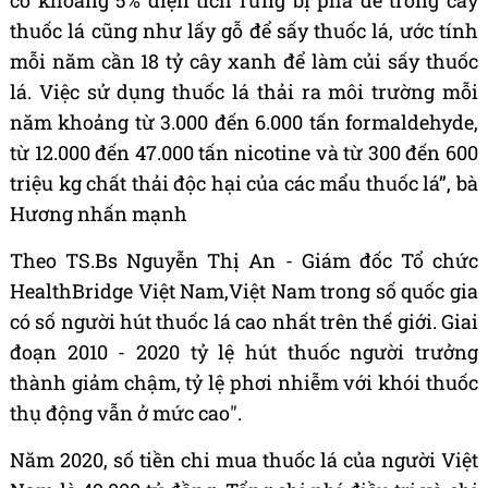
có khoảng 5% diện tích rừng bị phá để trồng cây
thuốc lá cũng như lấy gỗ để sấy thuốc lá, ước tính
mỗi năm cần 18 tỷ cây xanh để làm củi sấy thuốc
lá. Việc sử dụng thuốc lá thải ra môi trường mỗi
năm khoảng từ 3.000 đến 6.000 tấn formaldehyde,
từ 12.000 đến 47.000 tấn nicotine và từ 300 đến 600
triệu kg chất thải độc hại của các mẩu thuốc lá”, bà
Hương nhấn mạnh
Theo TS.Bs Nguyễn Thị An - Giám đốc Tổ chức
HealthBridge Việt Nam,Việt Nam trong số quốc gia
có số người hút thuốc lá cao nhất trên thế giới. Giai
đoạn 2010 - 2020 tỷ lệ hút thuốc người trưởng
thành giảm chậm, tỷ lệ phơi nhiễm với khói thuốc
thụ động vẫn ở mức cao".
Năm 2020, số tiền chi mua thuốc lá của người Việt