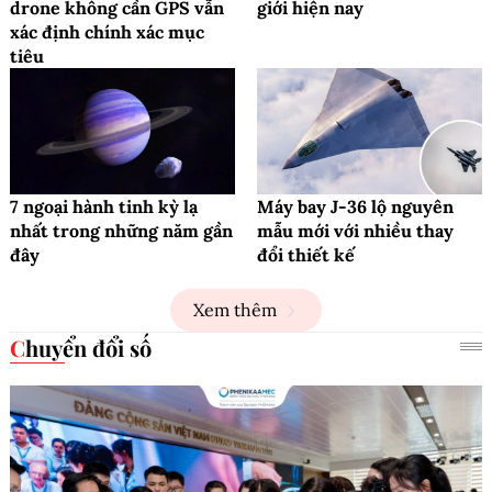
drone không cần GPS vẫn
giới hiện nay
xác định chính xác mục
tiêu
7 ngoại hành tinh kỳ lạ
Máy bay J-36 lộ nguyên
nhất trong những năm gần
mẫu mới với nhiều thay
đây
đổi thiết kế
Xem thêm
Chuyển đổi số