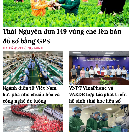
Thái Nguyên đưa 149 vùng chè lên bản
đồ số bằng GPS
HẠ TẦNG THÔNG MINH
Ngành điện tử Việt Nam
VNPT VinaPhone và
bứt phá nhờ chuẩn hóa và
VAEDR hợp tác phát triển
công nghệ đo lường
hệ sinh thái học liệu số