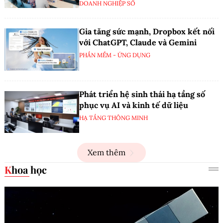
DOANH NGHIỆP SỐ
Gia tăng sức mạnh, Dropbox kết nối
với ChatGPT, Claude và Gemini
PHẦN MỀM - ỨNG DỤNG
Phát triển hệ sinh thái hạ tầng số
phục vụ AI và kinh tế dữ liệu
HẠ TẦNG THÔNG MINH
Xem thêm
Khoa học