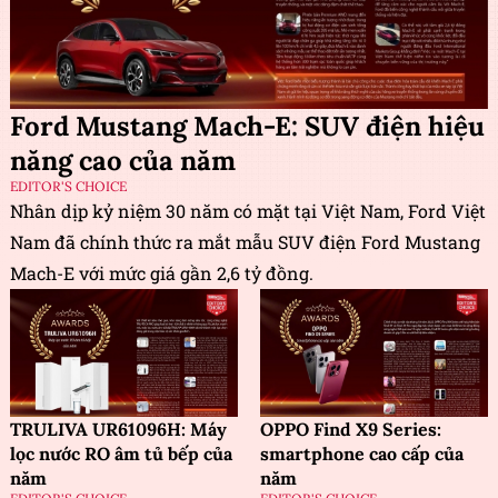
Ford Mustang Mach-E: SUV điện hiệu
năng cao của năm
EDITOR'S CHOICE
Nhân dịp kỷ niệm 30 năm có mặt tại Việt Nam, Ford Việt
Nam đã chính thức ra mắt mẫu SUV điện Ford Mustang
Mach-E với mức giá gần 2,6 tỷ đồng.
TRULIVA UR61096H: Máy
OPPO Find X9 Series:
lọc nước RO âm tủ bếp của
smartphone cao cấp của
năm
năm