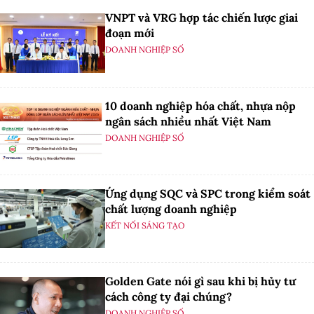
VNPT và VRG hợp tác chiến lược giai
đoạn mới
DOANH NGHIỆP SỐ
10 doanh nghiệp hóa chất, nhựa nộp
ngân sách nhiều nhất Việt Nam
DOANH NGHIỆP SỐ
Ứng dụng SQC và SPC trong kiểm soát
chất lượng doanh nghiệp
KẾT NỐI SÁNG TẠO
Golden Gate nói gì sau khi bị hủy tư
cách công ty đại chúng?
DOANH NGHIỆP SỐ