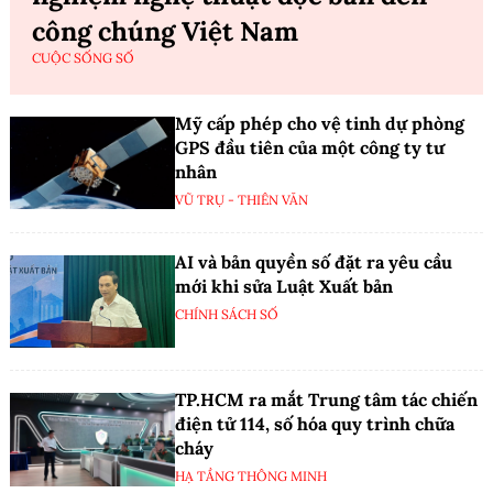
công chúng Việt Nam
CUỘC SỐNG SỐ
Mỹ cấp phép cho vệ tinh dự phòng
GPS đầu tiên của một công ty tư
nhân
VŨ TRỤ - THIÊN VĂN
AI và bản quyền số đặt ra yêu cầu
mới khi sửa Luật Xuất bản
CHÍNH SÁCH SỐ
TP.HCM ra mắt Trung tâm tác chiến
điện tử 114, số hóa quy trình chữa
cháy
HẠ TẦNG THÔNG MINH