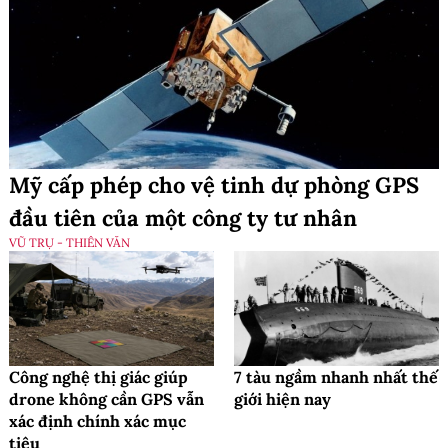
Mỹ cấp phép cho vệ tinh dự phòng GPS
đầu tiên của một công ty tư nhân
VŨ TRỤ - THIÊN VĂN
Công nghệ thị giác giúp
7 tàu ngầm nhanh nhất thế
drone không cần GPS vẫn
giới hiện nay
xác định chính xác mục
tiêu