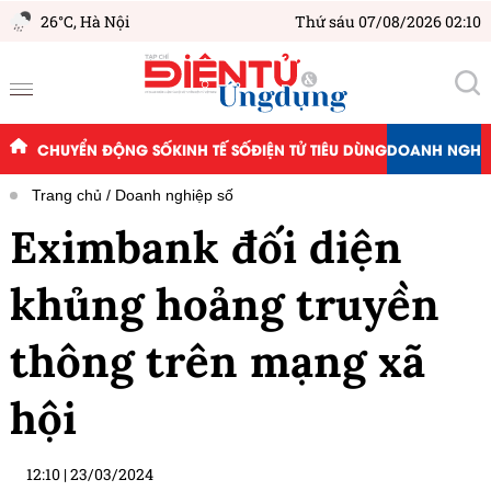
26°C,
Hà Nội
Thứ sáu 07/08/2026 02:10
CHUYỂN ĐỘNG SỐ
KINH TẾ SỐ
ĐIỆN TỬ TIÊU DÙNG
DOANH NGHIỆ
Trang chủ
Doanh nghiệp số
Eximbank đối diện
khủng hoảng truyền
thông trên mạng xã
hội
12:10
|
23/03/2024