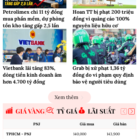
Petrolimex chi 11 tỷ đồng
Hoan TT bị phạt 200 triệu
mua phần mềm, dự phòng
đồng vì quảng cáo '100%
tồn kho tăng gấp 2,5 lần
nguyên liệu hữu cơ'
Vietbank lãi tăng 83%,
Grab bị xử phạt 1,36 tỷ
dòng tiền kinh doanh âm
đồng do vi phạm quy định
hơn 4.700 tỷ đồng
bảo vệ người tiêu dùng
Xem thêm
GIÁ VÀNG
TỶ GIÁ
LÃI SUẤT
PNJ
Giá mua
Giá bán
TPHCM - PNJ
140,000
143,900