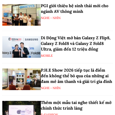
PGI giới thiệu hệ sinh thái mới cho
ngành AV thông minh
NGHE - NHÌN
Di Động Việt mở bán Galaxy Z Flip8,
Galaxy Z Fold8 và Galaxy Z Fold8
Ultra, giảm đến 12 triệu đồng
MOBILE
P.H.E Show 2026 tiếp tục là điểm
đến không thể bỏ qua của những ai
đam mê âm thanh và giải trí gia đình
NGHE - NHÌN
Thêm một mẫu tai nghe thiết kế mở
chính thức trình làng
E-FASHION