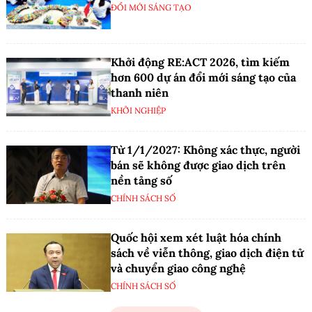
ĐỔI MỚI SÁNG TẠO
Khởi động RE:ACT 2026, tìm kiếm
hơn 600 dự án đổi mới sáng tạo của
thanh niên
KHỞI NGHIỆP
Từ 1/1/2027: Không xác thực, người
bán sẽ không được giao dịch trên
nền tảng số
CHÍNH SÁCH SỐ
Quốc hội xem xét luật hóa chính
sách về viễn thông, giao dịch điện tử
và chuyển giao công nghệ
CHÍNH SÁCH SỐ