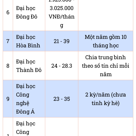
Đại học
3.025.000
6
Đông Đô
VNĐ/thán
g
Đại học
Một năm gồm 10
7
21 - 39
Hòa Bình
tháng học
Chia trung bình
Đại học
8
24 - 28.3
theo số tín chỉ mỗi
Thành Đô
năm
Đại học
Công
2 kỳ/năm (chưa
9
23 - 35
nghệ
tính kỳ hè)
Đông Á
Đại học
Công