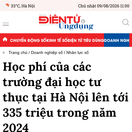
33°C,
Hà Nội
Chủ nhật 09/08/2026 11:00
CHUYỂN ĐỘNG SỐ
KINH TẾ SỐ
ĐIỆN TỬ TIÊU DÙNG
DOANH NGHIỆ
Trang chủ
Doanh nghiệp số
Nhân lực số
Học phí của các
trường đại học tư
thục tại Hà Nội lên tới
335 triệu trong năm
2024