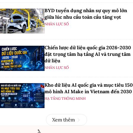
BYD tuyển dụng nhân sự quy mô lớn
giữa lúc nhu cầu toàn cầu tăng vọt
NHÂN LỰC SỐ
Chiến lược dữ liệu quốc gia 2026-2030
đặt trọng tâm hạ tầng AI và trung tâm
dữ liệu
NHÂN LỰC SỐ
Kho dữ liệu AI quốc gia và mục tiêu 150
mô hình AI Make in Vietnam đến 2030
HẠ TẦNG THÔNG MINH
Xem thêm