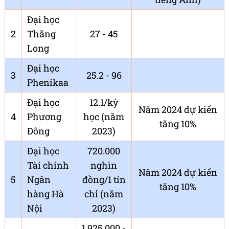
Đại học
2
Thăng
27 - 45
Long
Đại học
3
25.2 - 96
Phenikaa
Đại học
12.1/kỳ
Năm 2024 dự kiến
4
Phương
học (năm
tăng 10%
Đông
2023)
Đại học
720.000
Tài chính
nghìn
Năm 2024 dự kiến
5
Ngân
đồng/1 tín
tăng 10%
hàng Hà
chỉ (năm
Nội
2023)
1.925.000 -