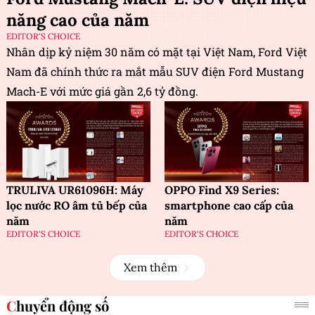
năng cao của năm
EDITOR'S CHOICE
Nhân dịp kỷ niệm 30 năm có mặt tại Việt Nam, Ford Việt
Nam đã chính thức ra mắt mẫu SUV điện Ford Mustang
Mach-E với mức giá gần 2,6 tỷ đồng.
TRULIVA UR61096H: Máy
OPPO Find X9 Series:
lọc nước RO âm tủ bếp của
smartphone cao cấp của
năm
năm
EDITOR'S CHOICE
EDITOR'S CHOICE
Xem thêm
Chuyển động số