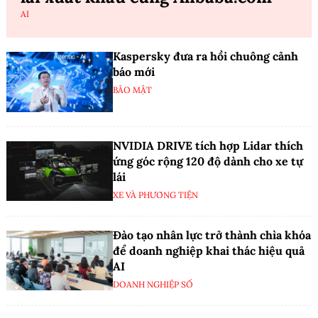
AI
Kaspersky đưa ra hồi chuông cảnh
báo mới
BẢO MẬT
NVIDIA DRIVE tích hợp Lidar thích
ứng góc rộng 120 độ dành cho xe tự
lái
XE VÀ PHƯƠNG TIỆN
Đào tạo nhân lực trở thành chìa khóa
để doanh nghiệp khai thác hiệu quả
AI
DOANH NGHIỆP SỐ