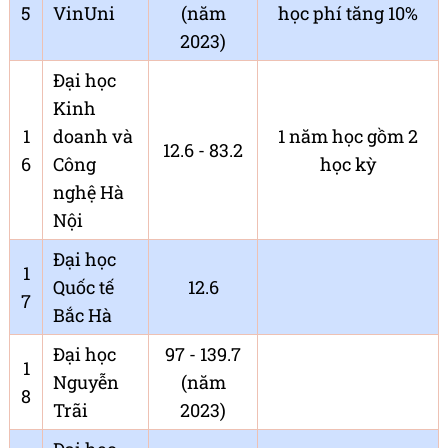
5
VinUni
(năm
học phí tăng 10%
2023)
Đại học
Kinh
1
doanh và
1 năm học gồm 2
12.6 - 83.2
6
Công
học kỳ
nghệ Hà
Nội
Đại học
1
Quốc tế
12.6
7
Bắc Hà
Đại học
97 - 139.7
1
Nguyễn
(năm
8
Trãi
2023)