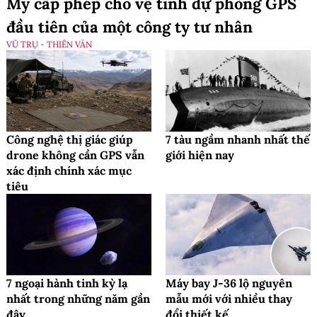
Mỹ cấp phép cho vệ tinh dự phòng GPS
đầu tiên của một công ty tư nhân
VŨ TRỤ - THIÊN VĂN
Công nghệ thị giác giúp
7 tàu ngầm nhanh nhất thế
drone không cần GPS vẫn
giới hiện nay
xác định chính xác mục
tiêu
7 ngoại hành tinh kỳ lạ
Máy bay J-36 lộ nguyên
nhất trong những năm gần
mẫu mới với nhiều thay
đây
đổi thiết kế