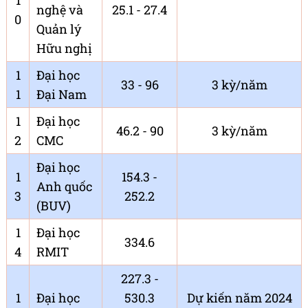
1
nghệ và
25.1 - 27.4
0
Quản lý
Hữu nghị
1
Đại học
33 - 96
3 kỳ/năm
1
Đại Nam
1
Đại học
46.2 - 90
3 kỳ/năm
2
CMC
Đại học
1
154.3 -
Anh quốc
3
252.2
(BUV)
1
Đại học
334.6
4
RMIT
227.3 -
1
Đại học
530.3
Dự kiến năm 2024