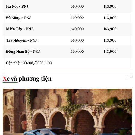
Hà Nội - PNJ
140,000
143,900
Đà Nẵng - PNJ
140,000
143,900
Miền Tây - PNJ
140,000
143,900
Tây Nguyên - PNJ
140,000
143,900
Đông Nam Bộ - PNJ
140,000
143,900
Cập nhật: 09/08/2026 11:00
Xe và phương tiện