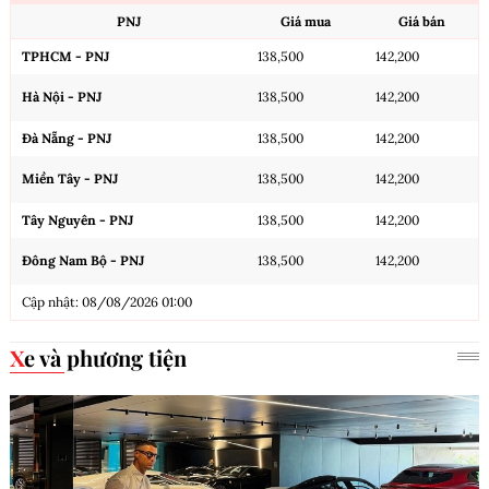
PNJ
Giá mua
Giá bán
TPHCM - PNJ
138,500
142,200
Hà Nội - PNJ
138,500
142,200
Đà Nẵng - PNJ
138,500
142,200
Miền Tây - PNJ
138,500
142,200
Tây Nguyên - PNJ
138,500
142,200
Đông Nam Bộ - PNJ
138,500
142,200
Cập nhật: 08/08/2026 01:00
Xe và phương tiện