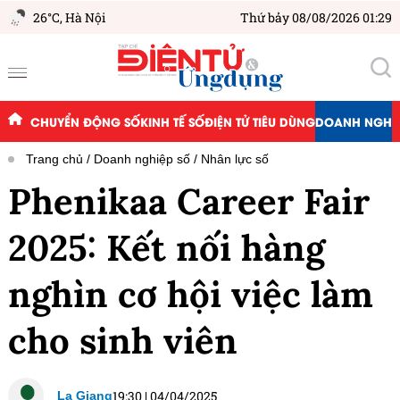
26°C,
Hà Nội
Thứ bảy 08/08/2026 01:29
CHUYỂN ĐỘNG SỐ
KINH TẾ SỐ
ĐIỆN TỬ TIÊU DÙNG
DOANH NGHIỆ
Trang chủ
Doanh nghiệp số
Nhân lực số
Phenikaa Career Fair
2025: Kết nối hàng
nghìn cơ hội việc làm
cho sinh viên
19:30
|
04/04/2025
La Giang