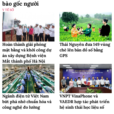
bào gốc người
Y TẾ SỐ
Hoàn thành giải phóng
Thái Nguyên đưa 149 vùng
mặt bằng và khởi công dự
chè lên bản đồ số bằng
án xây dựng Bệnh viện
GPS
Mắt thành phố Hà Nội
Ngành điện tử Việt Nam
VNPT VinaPhone và
bứt phá nhờ chuẩn hóa và
VAEDR hợp tác phát triển
công nghệ đo lường
hệ sinh thái học liệu số