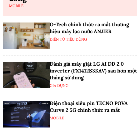
MOBILE
O-Tech chính thức ra mắt thương
hiệu máy lọc nước ANJIER
ĐIỆN TỬ TIÊU DÙNG
Đánh giá máy giặt LG AI DD 2.0
inverter (FX1412S3KAV) sau hơn một
tháng sử dụng
GIA DỤNG
Điện thoại siêu pin TECNO POVA
Curve 2 5G chính thức ra mắt
MOBILE