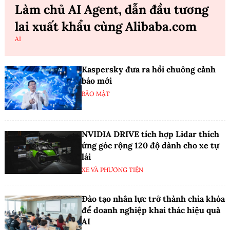
Làm chủ AI Agent, dẫn đầu tương
lai xuất khẩu cùng Alibaba.com
AI
Kaspersky đưa ra hồi chuông cảnh
báo mới
BẢO MẬT
NVIDIA DRIVE tích hợp Lidar thích
ứng góc rộng 120 độ dành cho xe tự
lái
XE VÀ PHƯƠNG TIỆN
Đào tạo nhân lực trở thành chìa khóa
để doanh nghiệp khai thác hiệu quả
AI