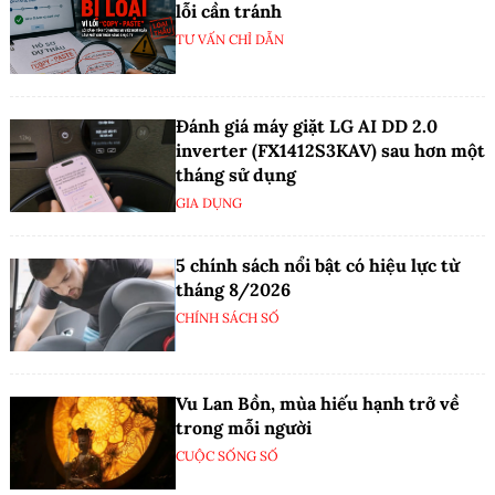
lỗi cần tránh
TƯ VẤN CHỈ DẪN
Đánh giá máy giặt LG AI DD 2.0
inverter (FX1412S3KAV) sau hơn một
tháng sử dụng
GIA DỤNG
5 chính sách nổi bật có hiệu lực từ
tháng 8/2026
CHÍNH SÁCH SỐ
Vu Lan Bồn, mùa hiếu hạnh trở về
trong mỗi người
CUỘC SỐNG SỐ