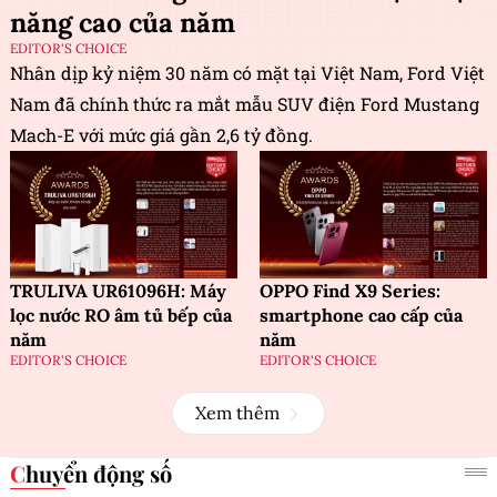
năng cao của năm
EDITOR'S CHOICE
Nhân dịp kỷ niệm 30 năm có mặt tại Việt Nam, Ford Việt
Nam đã chính thức ra mắt mẫu SUV điện Ford Mustang
Mach-E với mức giá gần 2,6 tỷ đồng.
TRULIVA UR61096H: Máy
OPPO Find X9 Series:
lọc nước RO âm tủ bếp của
smartphone cao cấp của
năm
năm
EDITOR'S CHOICE
EDITOR'S CHOICE
Xem thêm
Chuyển động số