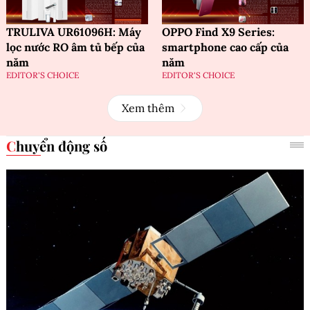
TRULIVA UR61096H: Máy
OPPO Find X9 Series:
lọc nước RO âm tủ bếp của
smartphone cao cấp của
năm
năm
EDITOR'S CHOICE
EDITOR'S CHOICE
Xem thêm
Chuyển động số