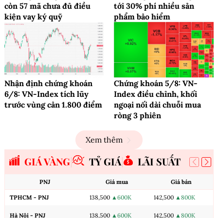
còn 57 mã chưa đủ điều
tới 30% phí nhiều sản
kiện vay ký quỹ
phẩm bảo hiểm
Nhận định chứng khoán
Chứng khoán 5/8: VN-
6/8: VN-Index tích lũy
Index điều chỉnh, khối
trước vùng cản 1.800 điểm
ngoại nối dài chuỗi mua
ròng 3 phiên
Xem thêm
GIÁ VÀNG
TỶ GIÁ
LÃI SUẤT
PNJ
Giá mua
Giá bán
TPHCM - PNJ
138,500
▲600K
142,500
▲800K
Hà Nội - PNJ
138,500
▲600K
142,500
▲800K