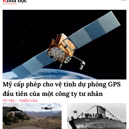
Mỹ cấp phép cho vệ tinh dự phòng GPS
đầu tiên của một công ty tư nhân
VŨ TRỤ - THIÊN VĂN