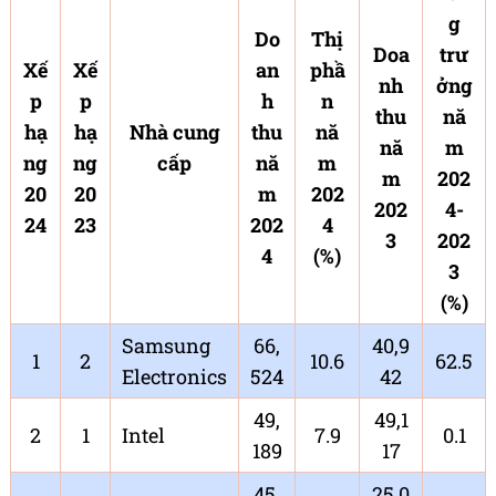
g
Do
Thị
Doa
trư
Xế
Xế
an
phầ
nh
ởng
p
p
h
n
thu
nă
hạ
hạ
Nhà cung
thu
nă
nă
m
ng
ng
cấp
nă
m
m
202
20
20
m
202
202
4-
24
23
202
4
3
202
4
(%)
3
(%)
Samsung
66,
40,9
1
2
10.6
62.5
Electronics
524
42
49,
49,1
2
1
Intel
7.9
0.1
189
17
45,
25,0