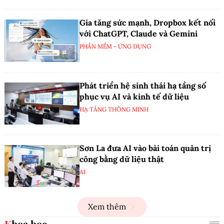
Gia tăng sức mạnh, Dropbox kết nối
với ChatGPT, Claude và Gemini
PHẦN MỀM - ỨNG DỤNG
Phát triển hệ sinh thái hạ tầng số
phục vụ AI và kinh tế dữ liệu
HẠ TẦNG THÔNG MINH
Sơn La đưa AI vào bài toán quản trị
công bằng dữ liệu thật
AI
Xem thêm
Khoa học