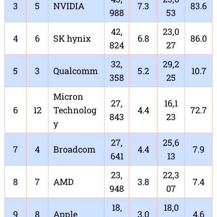
3
5
NVIDIA
7.3
83.6
988
53
42,
23,0
4
6
SK hynix
6.8
86.0
824
27
32,
29,2
5
3
Qualcomm
5.2
10.7
358
25
Micron
27,
16,1
6
12
Technolog
4.4
72.7
843
23
y
27,
25,6
7
4
Broadcom
4.4
7.9
641
13
23,
22,3
8
7
AMD
3.8
7.4
948
07
18,
18,0
9
8
Apple
3.0
4.6