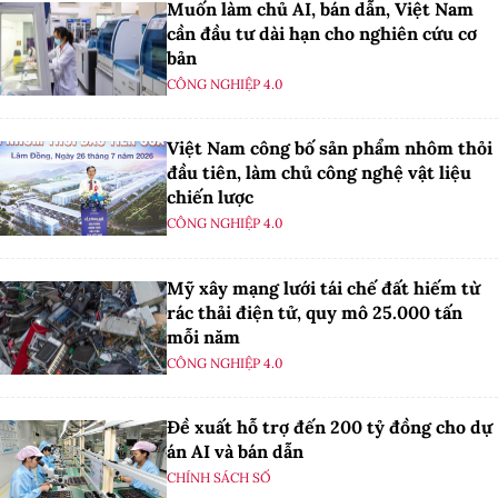
Muốn làm chủ AI, bán dẫn, Việt Nam
cần đầu tư dài hạn cho nghiên cứu cơ
bản
CÔNG NGHIỆP 4.0
Việt Nam công bố sản phẩm nhôm thỏi
đầu tiên, làm chủ công nghệ vật liệu
chiến lược
CÔNG NGHIỆP 4.0
Mỹ xây mạng lưới tái chế đất hiếm từ
rác thải điện tử, quy mô 25.000 tấn
mỗi năm
CÔNG NGHIỆP 4.0
Đề xuất hỗ trợ đến 200 tỷ đồng cho dự
án AI và bán dẫn
CHÍNH SÁCH SỐ