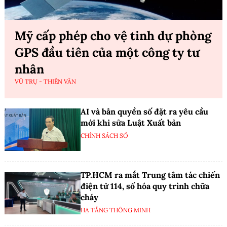
Mỹ cấp phép cho vệ tinh dự phòng
GPS đầu tiên của một công ty tư
nhân
VŨ TRỤ - THIÊN VĂN
AI và bản quyền số đặt ra yêu cầu
mới khi sửa Luật Xuất bản
CHÍNH SÁCH SỐ
TP.HCM ra mắt Trung tâm tác chiến
điện tử 114, số hóa quy trình chữa
cháy
HẠ TẦNG THÔNG MINH