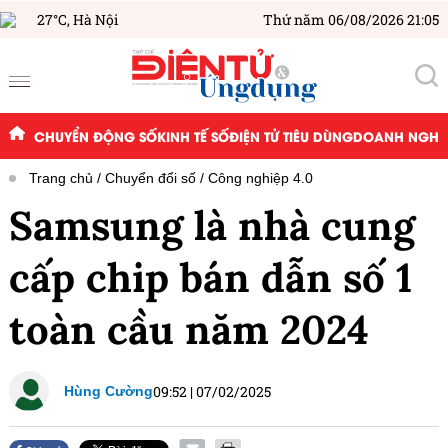
27°C,
Hà Nội
Thứ năm 06/08/2026 21:05
CHUYỂN ĐỘNG SỐ
KINH TẾ SỐ
ĐIỆN TỬ TIÊU DÙNG
DOANH NGHIỆ
Trang chủ
Chuyển đổi số
Công nghiệp 4.0
Samsung là nhà cung
cấp chip bán dẫn số 1
toàn cầu năm 2024
09:52
|
07/02/2025
Hùng Cường