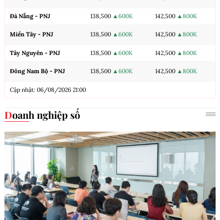
Đà Nẵng - PNJ
138,500
▲600K
142,500
▲800K
Miền Tây - PNJ
138,500
▲600K
142,500
▲800K
Tây Nguyên - PNJ
138,500
▲600K
142,500
▲800K
Đông Nam Bộ - PNJ
138,500
▲600K
142,500
▲800K
Cập nhật: 06/08/2026 21:00
Doanh nghiệp số