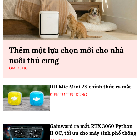
Thêm một lựa chọn mới cho nhà
nuôi thú cưng
GIA DỤNG
DJI Mic Mini 2S chính thức ra mắt
ĐIỆN TỬ TIÊU DÙNG
Gainward ra mắt RTX 3060 Python
II OC, tối ưu cho máy tính phổ thông