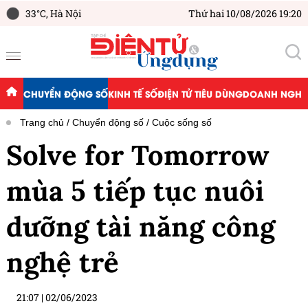
33°C,
Hà Nội
Thứ hai 10/08/2026 19:20
CHUYỂN ĐỘNG SỐ
KINH TẾ SỐ
ĐIỆN TỬ TIÊU DÙNG
DOANH NGHIỆ
Trang chủ
Chuyển động số
Cuộc sống số
Solve for Tomorrow
mùa 5 tiếp tục nuôi
dưỡng tài năng công
nghệ trẻ
21:07
|
02/06/2023