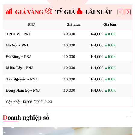
GIÁ VÀNG
TỶ GIÁ
LÃI SUẤT
PNJ
Giá mua
Giá bán
TPHCM - PNJ
140,000
144,000
▲100K
Hà Nội - PNJ
140,000
144,000
▲100K
Đà Nẵng - PNJ
140,000
144,000
▲100K
Miền Tây - PNJ
140,000
144,000
▲100K
Tây Nguyên - PNJ
140,000
144,000
▲100K
Đông Nam Bộ - PNJ
140,000
144,000
▲100K
Cập nhật: 10/08/2026 19:00
Doanh nghiệp số