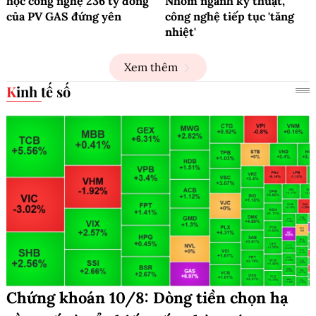
học công nghệ 236 tỷ đồng
Nhóm ngành kỹ thuật,
của PV GAS đứng yên
công nghệ tiếp tục 'tăng
nhiệt'
Xem thêm
Kinh tế số
Chứng khoán 10/8: Dòng tiền chọn hạ