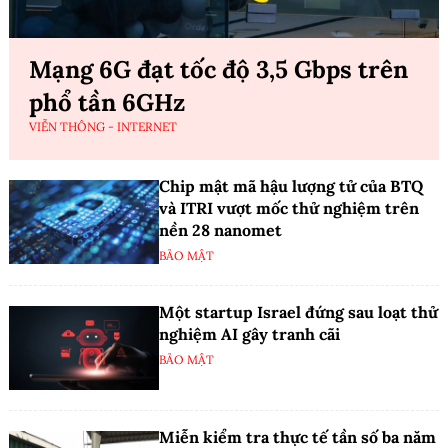
Mạng 6G đạt tốc độ 3,5 Gbps trên
phổ tần 6GHz
VIỄN THÔNG - INTERNET
Chip mật mã hậu lượng tử của BTQ
và ITRI vượt mốc thử nghiệm trên
nền 28 nanomet
BẢO MẬT
Một startup Israel đứng sau loạt thử
nghiệm AI gây tranh cãi
BẢO MẬT
Miễn kiểm tra thực tế tần số ba năm