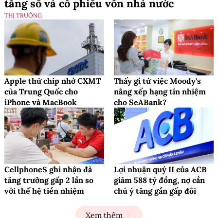
tầng số và cổ phiếu vốn nhà nước
THỊ TRƯỜNG
Apple thử chip nhớ CXMT
Thấy gì từ việc Moody's
của Trung Quốc cho
nâng xếp hạng tín nhiệm
iPhone và MacBook
cho SeABank?
CellphoneS ghi nhận đà
Lợi nhuận quý II của ACB
tăng trưởng gấp 2 lần so
giảm 588 tỷ đồng, nợ cần
với thế hệ tiền nhiệm
chú ý tăng gần gấp đôi
Xem thêm