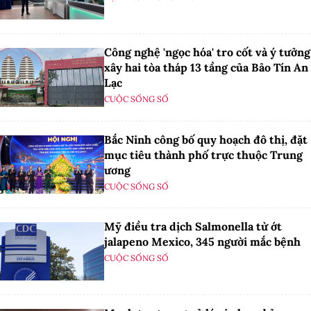
Công nghệ 'ngọc hóa' tro cốt và ý tưởng
xây hai tòa tháp 13 tầng của Bảo Tín An
Lạc
CUỘC SỐNG SỐ
Bắc Ninh công bố quy hoạch đô thị, đặt
mục tiêu thành phố trực thuộc Trung
ương
CUỘC SỐNG SỐ
Mỹ điều tra dịch Salmonella từ ớt
jalapeno Mexico, 345 người mắc bệnh
CUỘC SỐNG SỐ