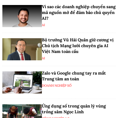
Vì sao các doanh nghiệp chuyển sang
mã nguồn mở để đảm bảo chủ quyền
AI?
AI
Bộ trưởng Vũ Hải Quân giữ cương vị
Chủ tịch Mạng lưới chuyên gia AI
Việt Nam toàn cầu
AI
Zalo và Google chung tay ra mắt
Trung tâm an toàn
DOANH NGHIỆP SỐ
Ứng dụng số trong quản lý vùng
trồng sâm Ngọc Linh