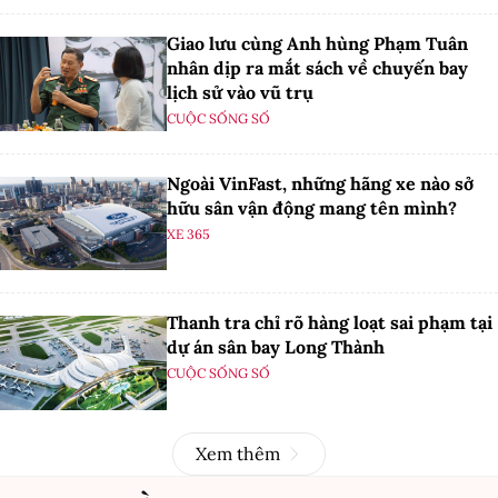
Giao lưu cùng Anh hùng Phạm Tuân
nhân dịp ra mắt sách về chuyến bay
lịch sử vào vũ trụ
CUỘC SỐNG SỐ
Ngoài VinFast, những hãng xe nào sở
hữu sân vận động mang tên mình?
XE 365
Thanh tra chỉ rõ hàng loạt sai phạm tại
dự án sân bay Long Thành
CUỘC SỐNG SỐ
Xem thêm