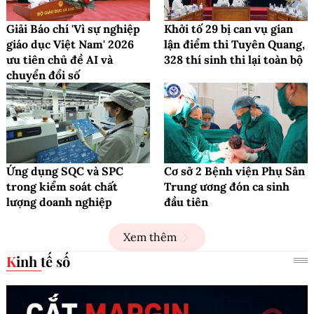
Giải Báo chí 'Vì sự nghiệp
Khởi tố 29 bị can vụ gian
giáo dục Việt Nam' 2026
lận điểm thi Tuyên Quang,
ưu tiên chủ đề AI và
328 thí sinh thi lại toàn bộ
chuyển đổi số
Ứng dụng SQC và SPC
Cơ sở 2 Bệnh viện Phụ Sản
trong kiểm soát chất
Trung ương đón ca sinh
lượng doanh nghiệp
đầu tiên
Xem thêm
Kinh tế số