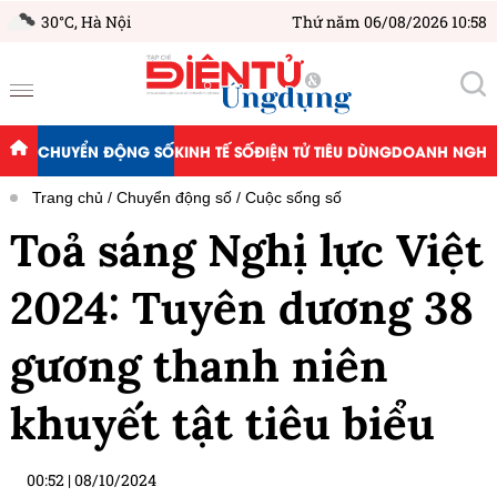
30°C,
Hà Nội
Thứ năm 06/08/2026 10:58
CHUYỂN ĐỘNG SỐ
KINH TẾ SỐ
ĐIỆN TỬ TIÊU DÙNG
DOANH NGHIỆ
Trang chủ
Chuyển động số
Cuộc sống số
Toả sáng Nghị lực Việt
2024: Tuyên dương 38
gương thanh niên
khuyết tật tiêu biểu
00:52
|
08/10/2024