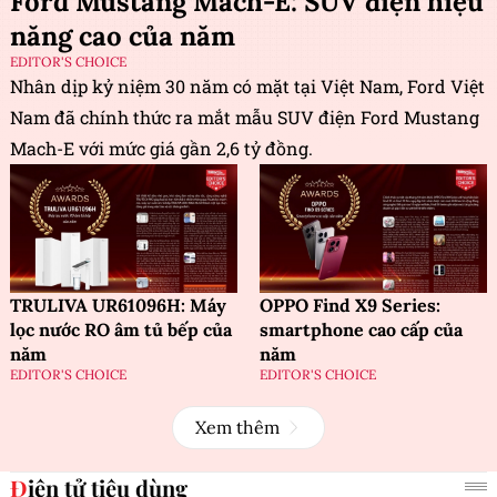
Ford Mustang Mach-E: SUV điện hiệu
năng cao của năm
EDITOR'S CHOICE
Nhân dịp kỷ niệm 30 năm có mặt tại Việt Nam, Ford Việt
Nam đã chính thức ra mắt mẫu SUV điện Ford Mustang
Mach-E với mức giá gần 2,6 tỷ đồng.
TRULIVA UR61096H: Máy
OPPO Find X9 Series:
lọc nước RO âm tủ bếp của
smartphone cao cấp của
năm
năm
EDITOR'S CHOICE
EDITOR'S CHOICE
Xem thêm
Điện tử tiêu dùng