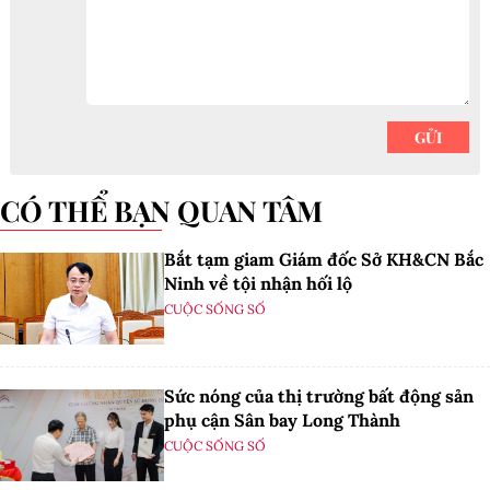
CÓ THỂ BẠN QUAN TÂM
Bắt tạm giam Giám đốc Sở KH&CN Bắc
Ninh về tội nhận hối lộ
CUỘC SỐNG SỐ
Sức nóng của thị trường bất động sản
phụ cận Sân bay Long Thành
CUỘC SỐNG SỐ