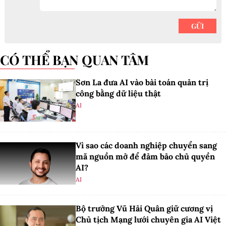
CÓ THỂ BẠN QUAN TÂM
Sơn La đưa AI vào bài toán quản trị
công bằng dữ liệu thật
AI
Vì sao các doanh nghiệp chuyển sang
mã nguồn mở để đảm bảo chủ quyền
AI?
AI
Bộ trưởng Vũ Hải Quân giữ cương vị
Chủ tịch Mạng lưới chuyên gia AI Việt