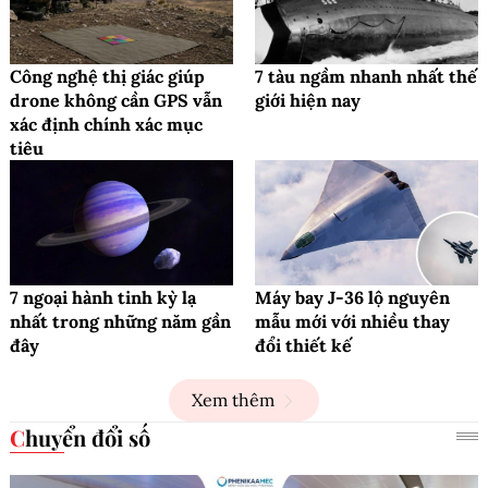
Công nghệ thị giác giúp
7 tàu ngầm nhanh nhất thế
drone không cần GPS vẫn
giới hiện nay
xác định chính xác mục
tiêu
7 ngoại hành tinh kỳ lạ
Máy bay J-36 lộ nguyên
nhất trong những năm gần
mẫu mới với nhiều thay
đây
đổi thiết kế
Xem thêm
Chuyển đổi số