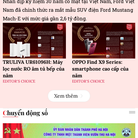
Nhân dịp kỷ niệm 30 năm có mặt tại Việt Nam, Ford Việt
Nam đã chính thức ra mắt mẫu SUV điện Ford Mustang
Mach-E với mức giá gần 2,6 tỷ đồng.
TRULIVA UR61096H: Máy
OPPO Find X9 Series:
lọc nước RO âm tủ bếp của
smartphone cao cấp của
năm
năm
EDITOR'S CHOICE
EDITOR'S CHOICE
Xem thêm
Chuyển động số