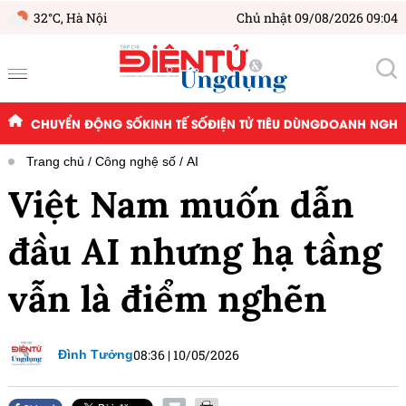
32°C,
Hà Nội
Chủ nhật 09/08/2026 09:04
CHUYỂN ĐỘNG SỐ
KINH TẾ SỐ
ĐIỆN TỬ TIÊU DÙNG
DOANH NGHIỆ
Trang chủ
Công nghệ số
AI
Việt Nam muốn dẫn
đầu AI nhưng hạ tầng
vẫn là điểm nghẽn
08:36
|
10/05/2026
Đình Tưởng